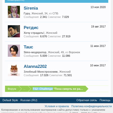
Sirenia
13 ноя 2020
Гуру
, Женский, 34,
из
СПБ
Сообщения:
2.341
Симпатии:
7.029
Ретдис
19 авг 2017
Хочу страдать!
, Женский
Сообщения:
6.676
Симпатии:
27.919
Tauc
11 июн 2017
Sims-модератор
, Женский, 49,
из
Воронеж
Сообщения:
5.009
Симпатии:
11.086
Alanna2202
10 июн 2017
Злобный Монстрохомяк
, Женский
Сообщения:
17.026
Симпатии:
71.501
Форум
...
TS2: Challenge
"Пока смерть не разлучит нас": Беатрис 
Default Style
Russian (RU)
Обратная связь
Помощь
Условия и правила
Политика конфиденциальности
Копирование и использование материалов сайта допустимо только с указанием