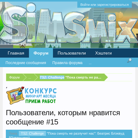
Войти или зарегистрироваться
Главная
Форум
Пользователи
Хэштеги
Последние сообщения
Правила форума
...
Форум
...
TS2: Challenge
"Пока смерть не разлучит нас": Беатрис 
Пользователи, которым нравится
сообщение #15
Тема:
TS2: Challenge
"Пока смерть не разлучит нас": Беатрис Блэквуд
9Завершено)