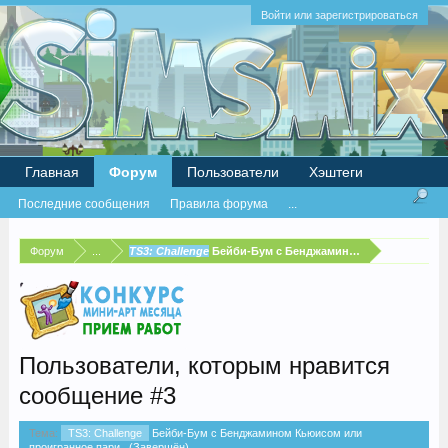
Войти или зарегистрироваться
Главная
Форум
Пользователи
Хэштеги
Последние сообщения
Правила форума
...
Форум
...
TS3: Challenge
Бейби-Бум с Бенджамином Кьюисом или п
Пользователи, которым нравится
сообщение #3
Тема:
TS3: Challenge
Бейби-Бум с Бенджамином Кьюисом или
проигранное пари...(Завершён)