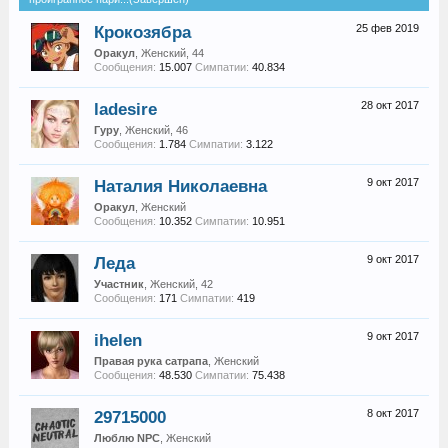
Крокозябра
25 фев 2019
Оракул
, Женский, 44
Сообщения:
15.007
Симпатии:
40.834
ladesire
28 окт 2017
Гуру
, Женский, 46
Сообщения:
1.784
Симпатии:
3.122
Наталия Николаевна
9 окт 2017
Оракул
, Женский
Сообщения:
10.352
Симпатии:
10.951
Леда
9 окт 2017
Участник
, Женский, 42
Сообщения:
171
Симпатии:
419
ihelen
9 окт 2017
Правая рука сатрапа
, Женский
Сообщения:
48.530
Симпатии:
75.438
29715000
8 окт 2017
Люблю NPC
, Женский