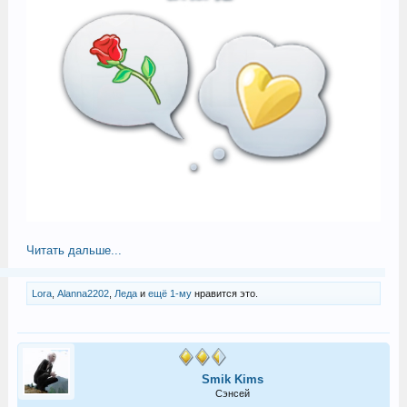
Читать дальше...
Lora
,
Alanna2202
,
Леда
и
ещё 1-му
нравится это.
Smik Kims
Сэнсей