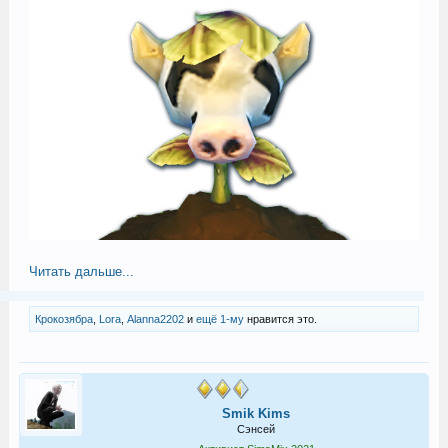
Читать дальше...
Крокозябра
,
Lora
,
Alanna2202
и
ещё 1-му
нравится это.
Smik Kims
Сэнсей