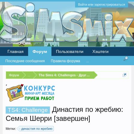
Войти или зарегистрироваться
Главная
Форум
Пользователи
Хэштеги
Последние сообщения
Правила форума
...
Форум
...
The Sims 4: Challenges - Другие испытания
Династия по жребию:
TS4: Challenge
Семья Шерри [завершен]
Метки:
династия по жребию