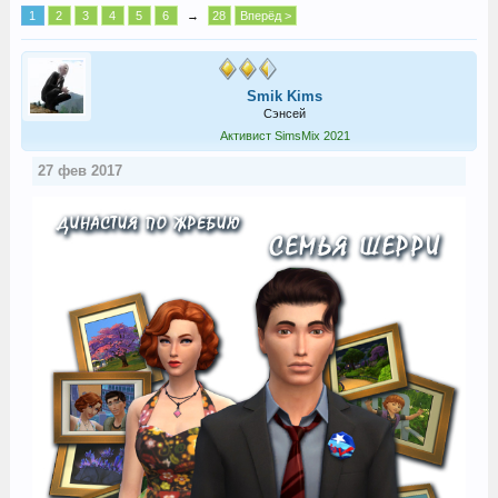
1
2
3
4
5
6
→
28
Вперёд >
Smik Kims
Сэнсей
Активист SimsMix 2021
27 фев 2017