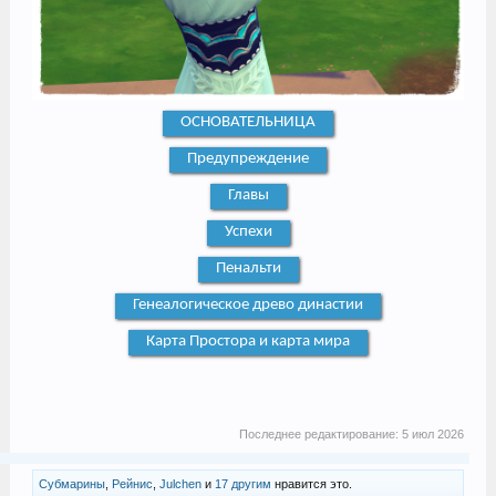
ОСНОВАТЕЛЬНИЦА
Предупреждение
Главы
Успехи
Пенальти
Генеалогическое древо династии
Карта Простора и карта мира
Последнее редактирование:
5 июл 2026
Субмарины
,
Рейнис
,
Julchen
и
17 другим
нравится это.