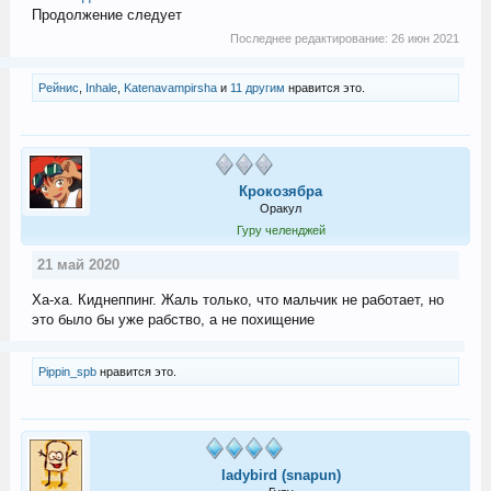
Продолжение следует
Последнее редактирование:
26 июн 2021
Рейнис
,
Inhale
,
Katenavampirsha
и
11 другим
нравится это.
Крокозябра
Оракул
Гуру челенджей
21 май 2020
Ха-ха. Киднеппинг. Жаль только, что мальчик не работает, но
это было бы уже рабство, а не похищение
Pippin_spb
нравится это.
ladybird (snapun)