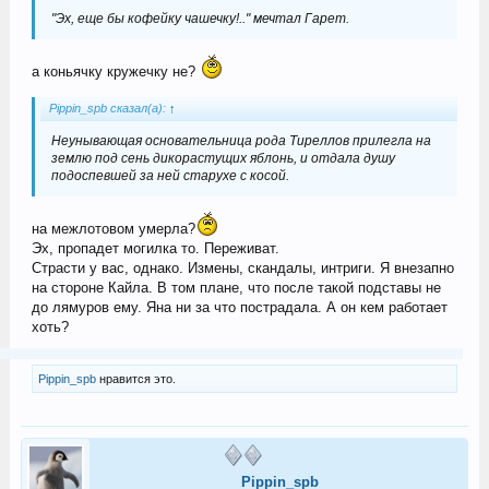
"Эх, еще бы кофейку чашечку!.." мечтал Гарет.
а коньячку кружечку не?
Pippin_spb сказал(а):
↑
Неунывающая основательница рода Тиреллов прилегла на
землю под сень дикорастущих яблонь, и отдала душу
подоспевшей за ней старухе с косой.
на межлотовом умерла?
Эх, пропадет могилка то. Переживат.
Страсти у вас, однако. Измены, скандалы, интриги. Я внезапно
на стороне Кайла. В том плане, что после такой подставы не
до лямуров ему. Яна ни за что пострадала. А он кем работает
хоть?
Pippin_spb
нравится это.
Pippin_spb