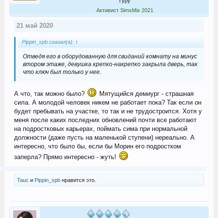
Гуру
Активист SimsMix 2021
21 май 2020
Pippin_spb сказал(а):
↑
Отведя его в оборудованную для свиданий комнату на минус
втором этаже, девушка крепко-накрепко закрыла дверь, так
что ключ был только у нее.
А что, так можно было?
Мятущийся демиург - страшная
сила. А молодой человек никем не работает пока? Так если он
будет пребывать на участке, то так и не трудостроится. Хотя у
меня после каких последних обновлений почти все работают
на подростковых карьерах, поймать сима при нормальной
должности (даже пусть на маленькой ступени) нереально. А
интересно, что было бы, если бы Морин его подростком
заперла? Прямо интересно - жуть!
Tauc
и
Pippin_spb
нравится это.