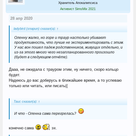
Хранитель Апокалипсиса
Активист SimsMix 2021
28 апр 2020
ladybird (snapun) сказал(а):
↑
Оленну жалко, но горе и траур настолько убивают
продуктивность, что лучше не экспериментировать с этим.
У нас вон пошел падеж родственников, живущих отдельно, и
из-за этого много чего незапланированного произошло
(будет в следующем отчёте).
Дааа, не ожидала с трауром этим, ну ничего, скоро кольцо
будет.
Надеюсь до вас доберусь в ближайшее время, а то успеваю
только или читать, или писать((
Tauc сказал(а):
↑
И что - Оленна сама перегрелась?
конечно сама
эх.