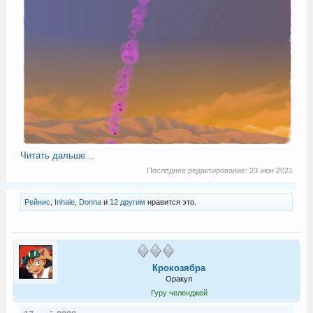
Читать дальше...
Последнее редактирование:
23 июн 2021
Рейнис
,
Inhale
,
Donna
и
12 другим
нравится это.
Крокозябра
Оракул
Гуру челенджей