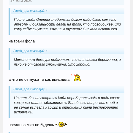
17 май 2020
Pippin_spb сказал(а):
↑
После ухода Оленны следить за домом надо было кому-то
другому, и обязанности легли на того, кто посвободнее, или
кому сейчас нужнее. Хочешь в туалет? Сначала почини его.
на грани фола
Pippin_spb сказал(а):
↑
Мимолетом демиург подметил, что она слегка беременна, и
явно не от своего злюки-мужа. Это хорошо.
а что не от мужа то как выяснила
Pippin_spb сказал(а):
↑
Но нет. Как ни старался Кайл перебороть себя и ради своих
коварных планов сблизиться с Янной, его неприязнь к ней и
ее семье вылезла наружу, и отношения были бесповоротно
испорчены.
насильно мил не будешь