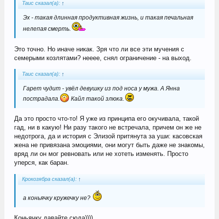
Tauc сказал(а):
↑
Эх - такая длинная продуктивная жизнь, и такая печальная
нелепая смерть.
Это точно. Но иначе никак. Зря что ли все эти мучения с
семерыми козлятами? нееее, снял ограничение - на выход.
Tauc сказал(а):
↑
Гарет чудит - увёл девушку из под носа у мужа. А Янна
пострадала.
Кайл такой злюка.
Да это просто что-то! Я уже из принципа его окучивала, такой
гад, ни в какую! Ни разу такого не встречала, причем он же не
недотрога, да и история с Элизой притянута за уши: касовская
жена не привязана эмоциями, они могут быть даже не знакомы,
вряд ли он мог ревновать или не хотеть изменять. Просто
уперся, как баран.
Крокозябра сказал(а):
↑
а коньячку кружечку не?
Коньячку давайте сюда))))