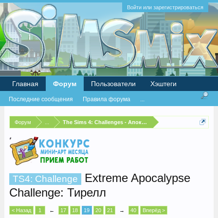
Войти или зарегистрироваться
Главная
Форум
Пользователи
Хэштеги
Последние сообщения
Правила форума
...
Форум
...
The Sims 4: Challenges - Апокалипсис
Extreme Apocalypse
TS4: Challenge
Challenge: Тирелл
< Назад
1
←
17
18
19
20
21
→
40
Вперёд >