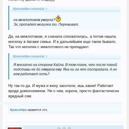
Крокозябра сказал(а):
↑
на межлотовом умерла?
Эх, пропадет могилка то. Переживат.
Да, на межлотовом, я сначала спохватилась, а потом нашла
могилку в багаже семьи. И в дальнейшем еще такое бывало.
Так что могилки с межлотового не пропадают.
Крокозябра сказал(а):
↑
Я внезапно на стороне Кайла. В том плане, что после такой
подставы не до лямуров ему. Яна ни за что пострадала. А он
кем работает хоть?
Ну так-то да. И мужа и жену захотели, ишь какие! Работает
вроде домохозяином. Ни о чем, короче, просто фантастически
вредный сим.
Крокозябра
нравится это.