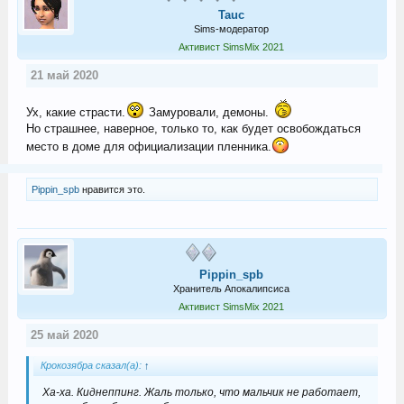
Tauc
Sims-модератор
Активист SimsMix 2021
21 май 2020
Ух, какие страсти.
Замуровали, демоны.
Но страшнее, наверное, только то, как будет освобождаться
место в доме для официализации пленника.
Pippin_spb
нравится это.
Pippin_spb
Хранитель Апокалипсиса
Активист SimsMix 2021
25 май 2020
Крокозябра сказал(а):
↑
Ха-ха. Киднеппинг. Жаль только, что мальчик не работает,