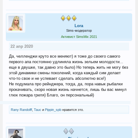
Lora
Sims-модератор
Активист SimsMix 2021
22 апр 2020
Да, челленджи круто все меняют) я тоже до своего самого
первого апа постоянно удлиняла жизнь зельем молодости...
еще в двушке, так давно это было) Но теперь жить не могу без
этой динамики смены поколений, когда каждый сим делает
что-то свое и не успевает сделать абсолютно все!)
Не подумала про рейнджера, тогда, да, пора навык рыбалки
прокачивать, скоро новая жизнь начнется, лишь бы вас минул
глюк пожара гриля) Благо, он персональный)
Rany Randolff
,
Tauc
и
Pippin_spb
нравится это.