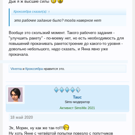
Дык я ж высшие силы
Крокозябра сказал(а):
↑
это рабочее задание было? тогда наверное нет
Вообще это скользкий момент. Такого рабочего задания -
"улучшить ракету" - по-моему нет, но есть необходимость для
повышений прокачивать ракетостроение до какого-то уровня -
довольно небольшого, надо сказать, и Янна явно уже
прокачала.
Viverna
и
Крокозябра
нравится это.
Tauc
Sims-модератор
Активист SimsMix 2021
18 май 2020
Эх, Морин, ну как же так-то!!!
Ну хоть Янне с четвёртой попытки повезло с попутчиков