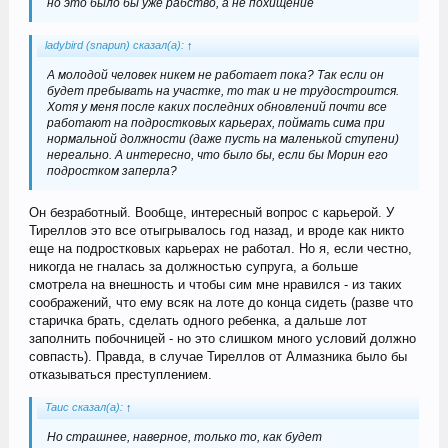
но это было бы уже рабство, а не похищение
ladybird (snapun) сказал(а):
↑
А молодой человек никем не работает пока? Так если он
будет пребывать на участке, то так и не трудостроится.
Хотя у меня после каких последних обновлений почти все
работают на подростковых карьерах, поймать сима при
нормальной должности (даже пусть на маленькой ступени)
нереально. А интересно, что было бы, если бы Морин его
подростком заперла?
Он безработный. Вообще, интересный вопрос с карьерой. У
Тиреллов это все отыгрывалось год назад, и вроде как никто
еще на подростковых карьерах не работал. Но я, если честно,
никогда не гналась за должностью супруга, а больше
смотрела на внешность и чтобы сим мне нравился - из таких
соображений, что ему всяк на лоте до конца сидеть (разве что
старичка брать, сделать одного ребенка, а дальше лот
заполнить побочницей - но это слишком много условий должно
совпасть). Правда, в случае Тиреллов от Алмазника было бы
отказываться преступлением.
Tauc сказал(а):
↑
Но страшнее, наверное, только то, как будет