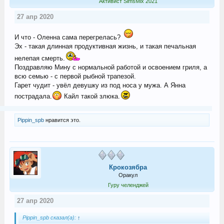
Активист SimsMix 2021
27 апр 2020
И что - Оленна сама перегрелась?
Эх - такая длинная продуктивная жизнь, и такая печальная
нелепая смерть.
Поздравляю Мину с нормальной работой и освоением гриля, а
всю семью - с первой рыбной трапезой.
Гарет чудит - увёл девушку из под носа у мужа. А Янна
пострадала.
Кайл такой злюка.
Pippin_spb
нравится это.
Крокозябра
Оракул
Гуру челенджей
27 апр 2020
Pippin_spb сказал(а):
↑