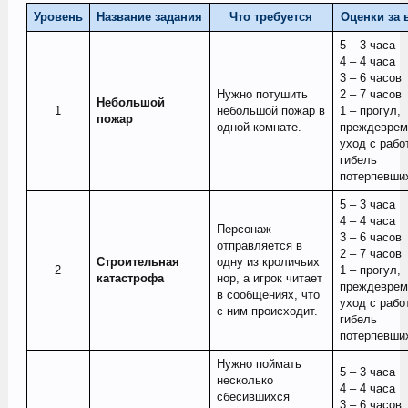
Уровень
Название задания
Что требуется
Оценки за 
5 – 3 часа
4 – 4 часа
3 – 6 часов
Нужно потушить
2 – 7 часов
Небольшой
1​
небольшой пожар в
1 – прогул,
пожар
одной комнате.
преждеврем
уход с рабо
гибель
потерпевши
5 – 3 часа
4 – 4 часа
Персонаж
3 – 6 часов
отправляется в
2 – 7 часов
Строительная
одну из кроличьих
2​
1 – прогул,
катастрофа
нор, а игрок читает
преждеврем
в сообщениях, что
уход с рабо
с ним происходит.
гибель
потерпевши
Нужно поймать
5 – 3 часа
несколько
4 – 4 часа
сбесившихся
3 – 6 часов