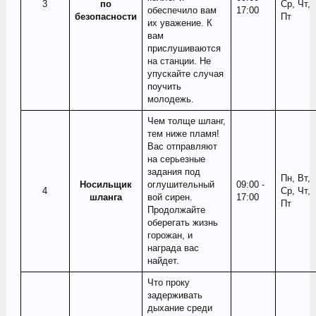
3​
по
Ср, Чт,
обеспечило вам
17:00
безопасности
Пт
их уважение. К
вам
прислушиваются
на станции. Не
упускайте случая
поучить
молодежь.
Чем толще шланг,
тем ниже пламя!
Вас отправляют
на серьезные
задания под
Пн, Вт,
Носильщик
оглушительный
09:00 -
4​
Ср, Чт,
шланга
вой сирен.
17:00
Пт
Продолжайте
оберегать жизнь
горожан, и
награда вас
найдет.
Что проку
задерживать
дыхание среди