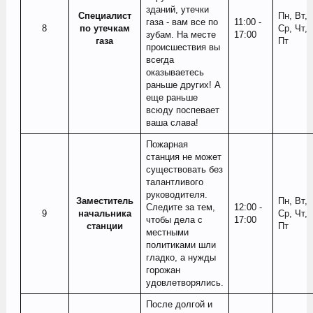
зданий, утечки
Специалист
Пн, Вт,
газа - вам все по
11:00 -
8​
по утечкам
Ср, Чт,
зубам. На месте
17:00
газа
Пт
происшествия вы
всегда
оказываетесь
раньше других! А
еще раньше
всюду поспевает
ваша слава!
Пожарная
станция не может
существовать без
талантливого
руководителя.
Заместитель
Пн, Вт,
Следите за тем,
12:00 -
9​
начальника
Ср, Чт,
чтобы дела с
17:00
станции
Пт
местными
политиками шли
гладко, а нужды
горожан
удовлетворялись.
После долгой и