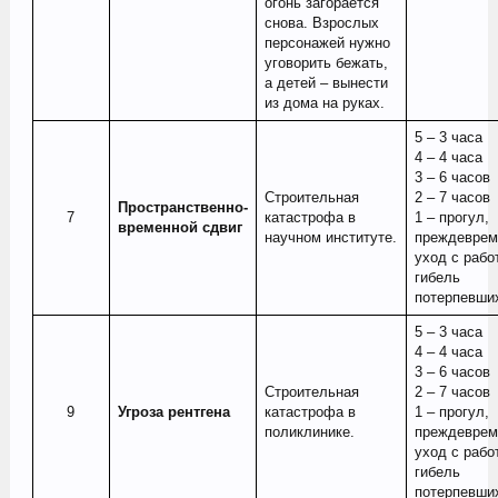
огонь загорается
снова. Взрослых
персонажей нужно
уговорить бежать,
а детей – вынести
из дома на руках.
5 – 3 часа
4 – 4 часа
3 – 6 часов
Строительная
2 – 7 часов
Пространственно-
7​
катастрофа в
1 – прогул,
временной сдвиг
научном институте.
преждеврем
уход с рабо
гибель
потерпевши
5 – 3 часа
4 – 4 часа
3 – 6 часов
Строительная
2 – 7 часов
9​
Угроза рентгена
катастрофа в
1 – прогул,
поликлинике.
преждеврем
уход с рабо
гибель
потерпевши