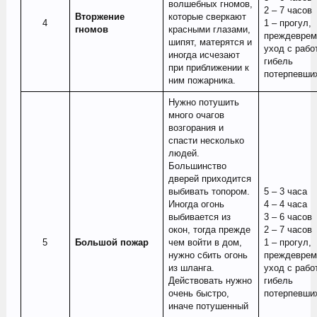
волшебных гномов,
2 – 7 часов
Вторжение
которые сверкают
4​
1 – прогул,
гномов
красными глазами,
преждеврем
шипят, матерятся и
уход с рабо
иногда исчезают
гибель
при приближении к
потерпевши
ним пожарника.
Нужно потушить
много очагов
возгорания и
спасти несколько
людей.
Большинство
дверей приходится
выбивать топором.
5 – 3 часа
Иногда огонь
4 – 4 часа
выбивается из
3 – 6 часов
окон, тогда прежде
2 – 7 часов
5​
Большой пожар
чем войти в дом,
1 – прогул,
нужно сбить огонь
преждеврем
из шланга.
уход с рабо
Действовать нужно
гибель
очень быстро,
потерпевши
иначе потушенный