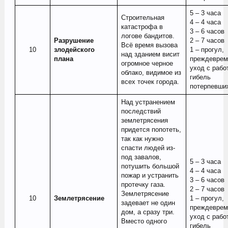
5 – 3 часа
Строительная
4 – 4 часа
катастрофа в
3 – 6 часов
логове бандитов.
Разрушение
2 – 7 часов
Всё время вызова
10​
злодейского
1 – прогул,
над зданием висит
плана
преждеврем
огромное черное
уход с рабо
облако, видимое из
гибель
всех точек города.
потерпевши
Над устранением
последствий
землетрясения
придется попотеть,
так как нужно
спасти людей из-
под завалов,
5 – 3 часа
потушить большой
4 – 4 часа
пожар и устранить
3 – 6 часов
протечку газа.
2 – 7 часов
Землетрясение
10​
Землетрясение
1 – прогул,
задевает не один
преждеврем
дом, а сразу три.
уход с рабо
Вместо одного
гибель