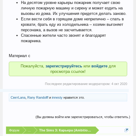
На десятом уровне карьеры пожарник получает свою
личную пожарную машину и сирену и может ездить на
вызовы из дома. Их улучшения придется делать заново.
Если вести себя в горящем доме неприлично – спать в
кровати, брать еду из холодильника – хозяин выгоняет
персонажа, а вызов не засчитывается.
Спасенные жители часто звонят и благодарят
пожарника.
Материал с
Пожалуйста,
зарегистрируйтесь
или
войдите
для
просмотра ссылок!
Последнее редактирование модератором:
4 окт 2020
СветLana
,
Rany Randolff
и
innesty
нравится это.
(Вы должны войти или зарегистрироваться, чтобы ответить.)
Форум
...
The Sims 3: Карьера (Ambitions)