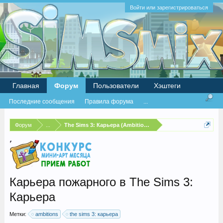
Войти или зарегистрироваться
Главная
Форум
Пользователи
Хэштеги
Последние сообщения
Правила форума
...
Форум
...
The Sims 3: Карьера (Ambitions)
Карьера пожарного в The Sims 3:
Карьера
Метки:
ambitions
the sims 3: карьера