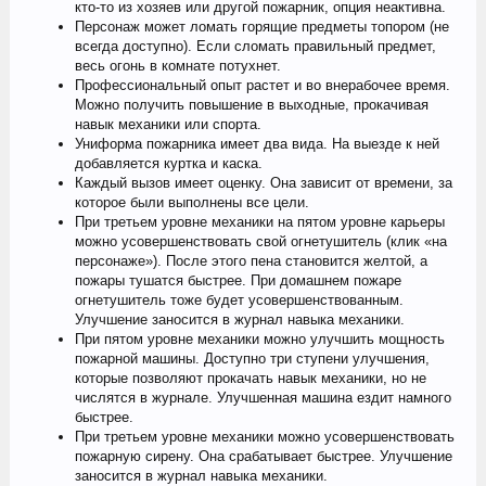
кто-то из хозяев или другой пожарник, опция неактивна.
Персонаж может ломать горящие предметы топором (не
всегда доступно). Если сломать правильный предмет,
весь огонь в комнате потухнет.
Профессиональный опыт растет и во внерабочее время.
Можно получить повышение в выходные, прокачивая
навык механики или спорта.
Униформа пожарника имеет два вида. На выезде к ней
добавляется куртка и каска.
Каждый вызов имеет оценку. Она зависит от времени, за
которое были выполнены все цели.
При третьем уровне механики на пятом уровне карьеры
можно усовершенствовать свой огнетушитель (клик «на
персонаже»). После этого пена становится желтой, а
пожары тушатся быстрее. При домашнем пожаре
огнетушитель тоже будет усовершенствованным.
Улучшение заносится в журнал навыка механики.
При пятом уровне механики можно улучшить мощность
пожарной машины. Доступно три ступени улучшения,
которые позволяют прокачать навык механики, но не
числятся в журнале. Улучшенная машина ездит намного
быстрее.
При третьем уровне механики можно усовершенствовать
пожарную сирену. Она срабатывает быстрее. Улучшение
заносится в журнал навыка механики.