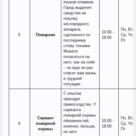
языков пламени.
Город выделил
средства на
покупку
кислородного
аппарата,
Пн, Вт,
10:00 -
5​
Пожарник
сделанного по
Ср, Чт,
18:00
последнему
Пт
слову техники.
Можете
полагаться на
него, как на себя
– он еще не раз
спасет вам жизнь
в трудной
ситуации.
С опытом
приходит
превосходство. У
сержанта
пожарной охраны
Сержант
Пн, Вт,
обязанностей,
10:00 -
6​
пожарной
Ср, Чт,
конечно, больше,
18:00
охраны
Пт
но зато