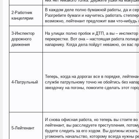
них нет никакого толка. Держите ушки на макушк
В каждом деле полно бумажной работы, да и сер
2-Работник
Разгребите бумаги и научитесь работать степлер
канцелярии
возможно, лейтенант предложит вам что-нибудь 
3-Инспектор
На улицах полно пробок и ДТП, а вы – инспектор
дорожного
перекрестке. Вот она – настоящая работа полице
движения
напарнику. Когда дела пойдут неважно, он вас п
Теперь, когда на дорогах все в порядке, лейтена
4-Патрульный
службе патрульному точно не обойтись без напа
звездочку на погоны, помогите сделать этот гор
И снова офисная работа, но теперь вы стоите во
лейтенант, вы расследуете преступления, потому
5-Лейтенант
будете следить за его ходом. Вы должны искать
угомонить начальство, которому всегда нужны р