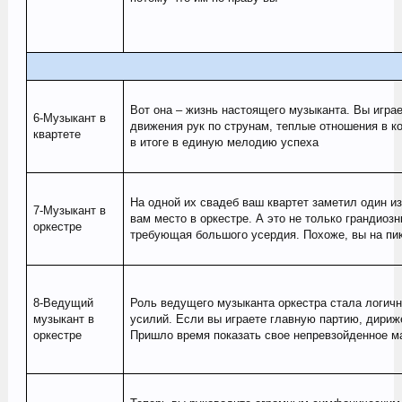
Вот она – жизнь настоящего музыканта. Вы играе
6-Музыкант в
движения рук по струнам, теплые отношения в к
квартете
в итоге в единую мелодию успеха
На одной их свадеб ваш квартет заметил один и
7-Музыкант в
вам место в оркестре. А это не только грандиозн
оркестре
требующая большого усердия. Похоже, вы на пик
8-Ведущий
Роль ведущего музыканта оркестра стала логич
музыкант в
усилий. Если вы играете главную партию, дириже
оркестре
Пришло время показать свое непревзойденное м