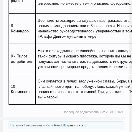
радист
интереснее, но вместе с тем и опаснее. Осторожно,
Все пилоты эскадрильи слушают вас, раскрыв рты, 
8 -
вашим командованием они в безопасности. Назнача
Командор
начальство руководствовалось уверенностью в том
«Альфа Динго» лучшими в мире
Никто в эскадрилье не способен выполнить «полупе
9 - Пилот
такой фигуры высшего пилотажа, которую вы бы не
истребителя
подумывает назначить вас на должность инструктор
устраивали зрелищные представления и несли на 
Сим купается в лучах заслуженной славы. Борьба з
10-
главный претендент на победу. Лишь самый умный 
Космонавт
нацию в неизвестность космоса! Три, два, один… Пу
вы – герой!
Последнее редактирование:
28 сен 2021
Наталия Николаевна
и
Rany Randolff
нравится это.