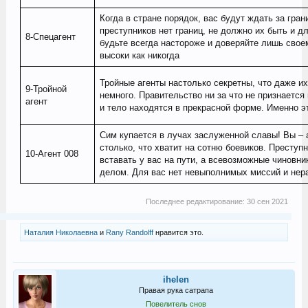
Когда в стране порядок, вас будут ждать за гран
преступников нет границ, не должно их быть и д
8-Спецагент
будьте всегда настороже и доверяйте лишь своем
высоки как никогда
Тройные агенты настолько секретны, что даже их
9-Тройной
немного. Правительство ни за что не признаетс
агент
и тело находятся в прекрасной форме. Именно э
Сим купается в лучах заслуженной славы! Вы – 
столько, что хватит на сотню боевиков. Преступ
10-Агент 008
вставать у вас на пути, а всевозможные чиновни
делом. Для вас нет невыполнимых миссий и не
Последнее редактирование:
30 сен 2021
Наталия Николаевна
и
Rany Randolff
нравится это.
ihelen
Правая рука сатрапа
Повелитель снов