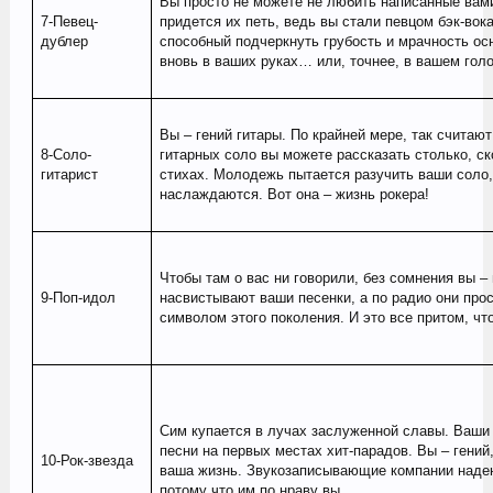
Вы просто не можете не любить написанные вами
7-Певец-
придется их петь, ведь вы стали певцом бэк-вока
дублер
способный подчеркнуть грубость и мрачность осн
вновь в ваших руках… или, точнее, в вашем гол
Вы – гений гитары. По крайней мере, так считают
8-Соло-
гитарных соло вы можете рассказать столько, ск
гитарист
стихах. Молодежь пытается разучить ваши соло,
наслаждаются. Вот она – жизнь рокера!
Чтобы там о вас ни говорили, без сомнения вы –
9-Поп-идол
насвистывают ваши песенки, а по радио они про
символом этого поколения. И это все притом, чт
Сим купается в лучах заслуженной славы. Ваши
песни на первых местах хит-парадов. Вы – гений,
10-Рок-звезда
ваша жизнь. Звукозаписывающие компании надеют
потому что им по нраву вы