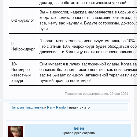
доктор, вы работаете на генетическом уровне!
Вы – вирусолог, надежда человечества в борьбе с 
когда так велика опасность заражения китежградс
8-Вирусолог
все, чему вас научили. Будьте осторожны, доктор,
руки
Говорят, мозг человека используется лишь на 10%
9-
что с этими 10% нейрохирург будет обходиться осо
Нейрохирург
движение – и больницу постигнет невосполнимая 
10-
Сим купается в лучах заслуженной славы. Когда за
Всемирно
опасным болезням, такого понятия, как неизлечимо
известный
вас не бывает слишком интенсивной терапии или сл
хирург
лучший врач во всем мире!
Последнее редактирование:
29 сен 2021
Наталия Николаевна
и
Rany Randolff
нравится это.
ihelen
Правая рука сатрапа