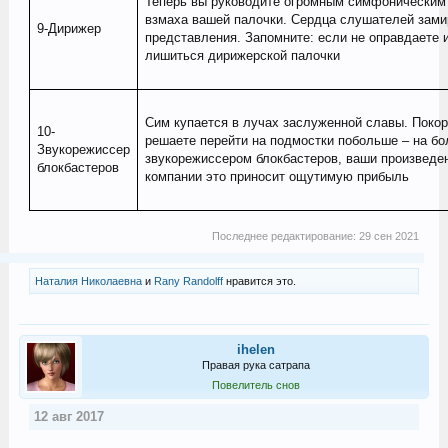
Теперь вы руководите огромным симфоническим 
взмаха вашей палочки. Сердца слушателей зам
9-Дирижер
представления. Запомните: если не оправдаете 
лишиться дирижерской палочки
Сим купается в лучах заслуженной славы. Покор
10-
решаете перейти на подмостки побольше – на бо
Звукорежиссер
звукорежиссером блокбастеров, ваши произведен
блокбастеров
компании это приносит ощутимую прибыль
Последнее редактирование:
29 сен 2021
Наталия Николаевна
и
Rany Randolff
нравится это.
ihelen
Правая рука сатрапа
Повелитель снов
12 авг 2017