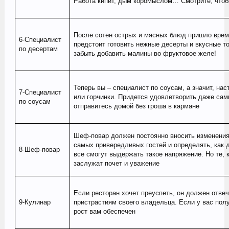
Работа кипит, дым коромыслом… Смотрите, чтобы
После сотен острых и мясных блюд пришло врем
6-Специалист
предстоит готовить нежные десерты и вкусные то
по десертам
забыть добавить малины во фруктовое желе!
Теперь вы – специалист по соусам, а значит, на
7-Специалист
или горчинки. Придется удовлетворить даже сам
по соусам
отправитесь домой без гроша в кармане
Шеф-повар должен постоянно вносить изменения
самых привередливых гостей и определять, как 
8-Шеф-повар
все смогут выдержать такое напряжение. Но те, к
заслужат почет и уважение
Если ресторан хочет преуспеть, он должен отве
9-Кулинар
пристрастиям своего владельца. Если у вас полу
рост вам обеспечен