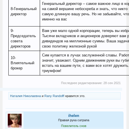
Генеральный директор – самое важное лицо в кор
8-Генеральный
на самой вершине небоскреба и знать, что никто
директор
самую длинную вашу речь. Но не забывайте, что
именно на вас
9-
Вам уже мало одной корпорации, теперь вы избр
Председатель
Тысячи вкладчиков и акционеров доверяют вам 
совета
дивидендов на миллионные суммы. Ваша задача 
директоров
свою политику железной рукой
Сим купается в лучах заслуженной славы. Работ
10-
значит, уважают. Одним движением руки вы губ
Влиятельный
встать на вашем пути, с вами все хотят дружить
брокер
триумфом!
Последнее редактирование:
28 сен 2021
Наталия Николаевна
и
Rany Randolff
нравится это.
ihelen
Правая рука сатрапа
Повелитель снов