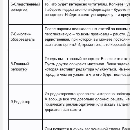
6-Следственный
то, что будет интересно читателям. Копнете чут
репортер
Наберете недостаточно информации – будете н
репортера. Найдите золотую середину – и преу
После парочки великолепных статей за вашим 
7-Синоптик-
перспективную – по всем прогнозам – работу. 
обозреватель
единственная, при которой вы можете постоянн
все также ценить! И, кроме того, это хороший
Теперь вы – главный репортер. Вы пишите стат
8-Главный
Пусть другие собирают материал. Ваша задача 
репортер
которая заставит редактора улыбнуться. Именн
город, о чем он узнает и что его будет волнова
Из редакторского кресла так интересно наблю
А вообще все это довольно сложно: решать, чт
9-Редактор
привлекать рекламодателей или искать талантл
держится вся газета
Сим купается в лучах заслуженной славы. Ваши