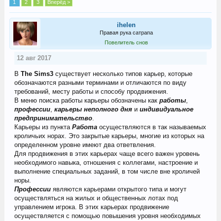
1
2
3
Вперёд >
ihelen
Правая рука сатрапа
Повелитель снов
12 авг 2017
В
The Sims3
существует несколько типов карьер, которые
обозначаются разными терминами и отличаются по виду
требований, месту работы и способу продвижения.
В меню поиска работы карьеры обозначены как
работы
,
профессии
,
карьеры неполного дня
и
индивидуальное
предпринимательство
.
Карьеры из пункта
Работа
осуществляются в так называемых
кроличьих норах. Это закрытые карьеры, многие из которых на
определенном уровне имеют два ответвления.
Для продвижения в этих карьерах чаще всего важен уровень
необходимого навыка, отношения с коллегами, настроение и
выполнение специальных заданий, в том числе вне кроличей
норы.
Профессии
являются карьерами открытого типа и могут
осуществляться на жилых и общественных лотах под
управлением игрока. В этих карьерах продвижение
осуществляется с помощью повышения уровня необходимых