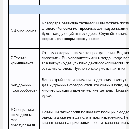
Благодаря развитию технологий вы можете посл
злодеи. Фоноскопист просиживает над записями 
6-Фоноскопист
будет следующий шаг злодеев. Слушайте внимате
открыть разговоры преступников
Из лаборатории – на место преступления! Вы, ка
7-Техник-
проверить. Вы успокоитесь лишь тогда, когда вол
криминалист
все вокруг будет усыпано дактилоскопическим п
оставить следов. Нужно только уметь найти их
Ваш острый глаз и внимание к деталям помогут 
8-Художник
для художника фотороботов это очень важно, ве
«фотороботов»
ямочки, шрамы и другие мелкие детали. Показан
руках!
9-Специалист
Новейшие технологии позволяют полиции смодел
по моделям
одном и даже не в двух, а в трех измерениях. Р
мест
впечатление на присяжных… если, конечно, вы 
преступления