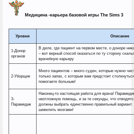
Медицина -карьера базовой игры The Sims 3
Уровни
Описание
В деле, где пациент на первом месте, о доноре ни
1-Донор
– вот верный способ оказаться по ту сторону скаль
органов
врачебную карьеру
Много пациентов – много суден, которые нужно чи
2-Уборщик
только запах, с которым вам предстоит столкнутьс
помогаете больным!
Наконец-то настоящая работа для врача! Парамеди
3-
неотложную помощь, и за те секунды, что отводятс
Парамедик
должны выбрать единственно правильный вариант. 
шевелить мозгами!