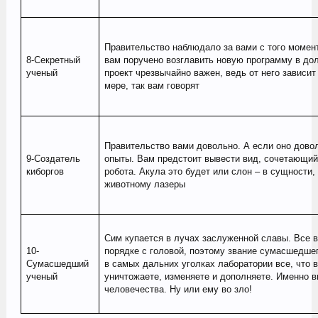
Правительство наблюдало за вами с того момент
8-Секретный
вам поручено возглавить новую программу в дол
ученый
проект чрезвычайно важен, ведь от него зависи
мере, так вам говорят
Правительство вами довольно. А если оно довол
9-Создатель
опыты. Вам предстоит вывести вид, сочетающий
киборгов
робота. Акула это будет или слон – в сущности,
животному лазеры
Сим купается в лучах заслуженной славы. Все во
10-
порядке с головой, поэтому звание сумасшедшег
Сумасшедший
в самых дальних уголках лаборатории все, что 
ученый
уничтожаете, изменяете и дополняете. Именно в
человечества. Ну или ему во зло!