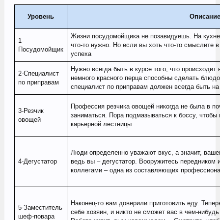
Уровень
Описани
Жизни посудомойщика не позавидуешь. На кухне 
1-
что-то нужно. Но если вы хоть что-то смыслите в
Посудомойщик
успеха
Нужно всегда быть в курсе того, что происходит 
2-Специалист
немного красного перца способны сделать блюд
по приправам
специалист по приправам должен всегда быть на
Профессия резчика овощей никогда не была в поч
3-Резчик
заниматься. Пора подмазываться к боссу, чтобы 
овощей
карьерной лестницы
Люди определенно уважают вкус, а значит, ваше
4-Дегустатор
ведь вы – дегустатор. Вооружитесь передником 
коллегами – одна из составляющих профессиона
Наконец-то вам доверили приготовить еду. Тепер
5-Заместитель
себе хозяин, и никто не сможет вас в чем-нибуд
шеф-повара