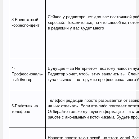
Сейчас у редактора нет для вас постоянной ра
3-Внештатный
хороший. Покажите все, на что способны, потом
корреспондент
в редакции у вас будет много
4-
Будущее – за Интернетом, поэтому новости нуж
Профессиональ-
Редактор хочет, чтобы этим занялись вы. Сленг
ный блогер
куча ссылок – вот оружие профессионального б
Телефон редакции просто разрывается от звонко
5-Работник на
на них отвечать. Если кто-либо пожелает остат
телефоне
Отбирайте только лучшую информацию – и ста
работе с анонимными источниками. Будьте прощ
Новости просто текут рекой, но этого мало! Ра