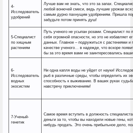
Лучше вам не знать, что это за запах. Специали
4-
любой вонючей смеси, ведь лучшие урожаи всхо
Исследователь
самым дурно пахнущим удобрениям. Пришла по
удобрений
забудьте потом принять душ!
Путь ученого не усыпан розами. Специалист по
5-Специалист
себя огромной опасности, но это не избавляет е
по хищным
данных. Главное – подружиться с растениями и
растениям
качестве ученого… в надежде, что вскоре появи
бы за это время вами не заинтересовались ваш
6-
Ни одна капля воды не уйдет от науки! Исслед
Исследователь
рыб в различные среды, чтобы определить их э
водных
способность к выживанию. В ваших руках судьб
экосистем
навстречу приключениям!
Самое время вступить в должность специалиста 
7-Ученый-
деньги за то, чтобы вы находили новые гены, к
генетик
нибудь продать. Это очень прибыльное дело, по