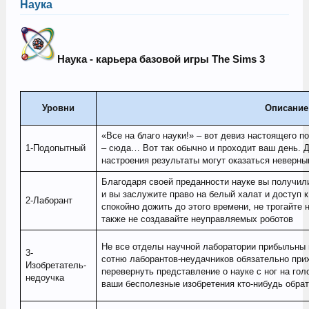
Наука
Наука - карьера базовой игры The Sims 3
Уровни
Описание
«Все на благо науки!» – вот девиз настоящего п
1-Подопытный
– сюда… Вот так обычно и проходит ваш день. Да
настроения результаты могут оказаться неверн
Благодаря своей преданности науке вы получил
и вы заслужите право на белый халат и доступ к
2-Лаборант
спокойно дожить до этого времени, не трогайте н
также не создавайте неуправляемых роботов
Не все отделы научной лаборатории прибыльны и
3-
сотню лаборантов-неудачников обязательно при
Изобретатель-
перевернуть представление о науке с ног на гол
недоучка
ваши бесполезные изобретения кто-нибудь обра