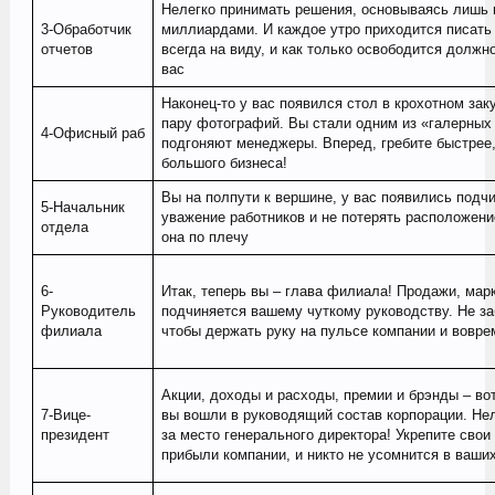
Нелегко принимать решения, основываясь лишь н
3-Обработчик
миллиардами. И каждое утро приходится писать 
отчетов
всегда на виду, и как только освободится долж
вас
Наконец-то у вас появился стол в крохотном зак
пару фотографий. Вы стали одним из «галерных 
4-Офисный раб
подгоняют менеджеры. Вперед, гребите быстрее
большого бизнеса!
Вы на полпути к вершине, у вас появились подч
5-Начальник
уважение работников и не потерять расположени
отдела
она по плечу
6-
Итак, теперь вы – глава филиала! Продажи, марк
Руководитель
подчиняется вашему чуткому руководству. Не за
филиала
чтобы держать руку на пульсе компании и вовре
Акции, доходы и расходы, премии и брэнды – вот
7-Вице-
вы вошли в руководящий состав корпорации. Нел
президент
за место генерального директора! Укрепите свои
прибыли компании, и никто не усомнится в ваши