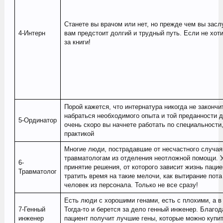
Станете вы врачом или нет, но прежде чем вы засл
4-Интерн
вам предстоит долгий и трудный путь. Если не хот
за книги!
Порой кажется, что интернатура никогда не закончи
набраться необходимого опыта и той преданности д
5-Ординатор
очень скоро вы начнете работать по специальности
практикой
Многие люди, пострадавшие от несчастного случая
травматологам из отделения неотложной помощи. У
6-
принятие решения, от которого зависит жизнь пацие
Травматолог
тратить время на такие мелочи, как вытирание пота
человек из персонала. Только не все сразу!
Есть люди с хорошими генами, есть с плохими, а в 
7-Генный
Тогда-то и берется за дело генный инженер. Благо
инженер
пациент получит лучшие гены, которые можно купит