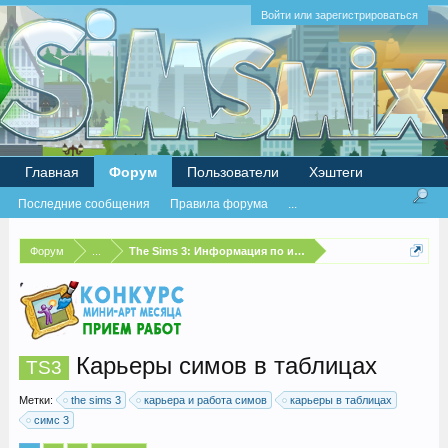
Войти или зарегистрироваться
Главная
Форум
Пользователи
Хэштеги
Последние сообщения
Правила форума
...
Форум
...
The Sims 3: Информация по игре
Карьеры симов в таблицах
TS3
Метки:
the sims 3
карьера и работа симов
карьеры в таблицах
симс 3