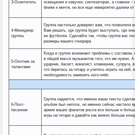
3-Осветитель
освещения и озвучки, синтезаторах, а главное –
ближе к мечте, но все еще невероятно далеки от
Группа настолько доверяет вам, что позволила в
4-Менеджер
Вам решать, где группа будет выступать, где она
группы
ее футболки. Сделайте так, чтобы группа вас по
размеры вашего гонорара
Когда в группе возникают проблемы с составом, в
в общей массе музыкантов того, кто им нужен. А
5-Охотник за
ударник, басист, вокалист, клавишник, супруга, 
талантами
что беритесь за гитару и учитесь играть на ней, 
необходимость заменить кого-либо
Группа надеется, что именно ваши тексты сдела
6-Поэт-
альбом был неплох, но именно сейчас настало в
песенник
армия ваших фанатов росла все больше и больш
игры на гитаре и давайте как можно больше конц