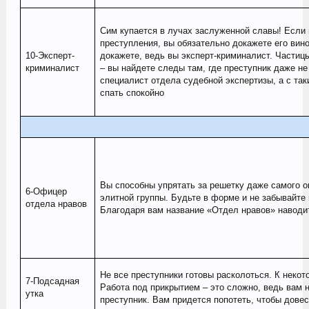
Сим купается в лучах заслуженной славы! Если 
преступления, вы обязательно докажете его вино
10-Эксперт-
докажете, ведь вы эксперт-криминалист. Частицы
криминалист
– вы найдете следы там, где преступник даже не
специалист отдела судебной экспертизы, а с та
спать спокойно
Вы способны упрятать за решетку даже самого о
6-Офицер
элитной группы. Будьте в форме и не забывайте н
отдела нравов
Благодаря вам название «Отдел нравов» наводи
Не все преступники готовы расколоться. К некот
7-Подсадная
Работа под прикрытием – это сложно, ведь вам н
утка
преступник. Вам придется попотеть, чтобы довес