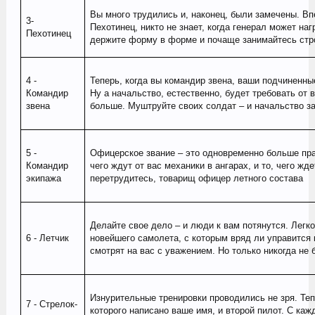
Вы много трудились и, наконец, были замечены. Впе
3-
Пехотинец, никто не знает, когда генерал может наг
Пехотинец
держите форму в форме и почаще занимайтесь стро
4 -
Теперь, когда вы командир звена, ваши подчиненные
Командир
Ну а начальство, естественно, будет требовать от
звена
больше. Муштруйте своих солдат – и начальство з
5 -
Офицерское звание – это одновременно больше пра
Командир
чего ждут от вас механики в ангарах, и то, чего жд
экипажа
перетрудитесь, товарищ офицер летного состава
Делайте свое дело – и люди к вам потянутся. Легк
6 - Летчик
новейшего самолета, с которым вряд ли управится
смотрят на вас с уважением. Но только никогда не 
Изнурительные тренировки проводились не зря. Теп
7 - Стрелок-
которого написано ваше имя, и второй пилот. С ка