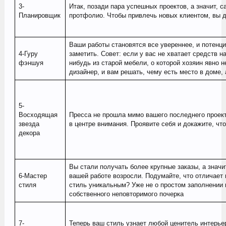
3-
Итак, позади пара успешных проектов, а значит, 
Планировщик
протфолио. Чтобы привлечь новых клиентом, вы д
Ваши работы становятся все увереннее, и потенци
4-Гуру
заметить. Совет: если у вас не хватает средств н
фэншуя
нибудь из старой мебели, о которой хозяин явно н
дизайнер, и вам решать, чему есть место в доме, 
5-
Восходящая
Пресса не прошла мимо вашего последнего проекта
звезда
в центре внимания. Проявите себя и докажите, чт
декора
Вы стали получать более крупные заказы, а значит
6-Мастер
вашей работе возросли. Подумайте, что отличает 
стиля
стиль уникальным? Уже не о простом заполнении п
собственного неповторимого почерка
7-
Теперь ваш стиль узнает любой ценитель интерье