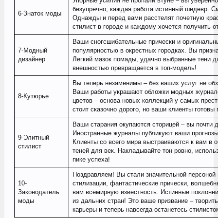
Упорные усилия не пропали втуне – вы уверенн
безупречно, каждая работа истинный шедевр. См
6-Знаток моды
Однажды и перед вами расстелят почетную кр
стилист в городе и каждому хочется получить о
Ваши сногсшибательные прически и оригинальн
7-Модный
популярностью в окрестных городках. Вы призн
дизайнер
Легкий мазок помады, удачно выбранные тени дл
внешностью превращается в топ-модель!
Вы теперь незаменимы – без ваших услуг не об
Ваши работы украшают обложки модных журнало
8-Кутюрье
цветов – основа новых коллекций у самых прес
стоит сказочно дорого, но ваши клиенты готовы
Ваши старания окупаются сторицей – вы почти 
Иностранные журналы публикуют ваши прогнозы
9-Элитный
Клиенты со всего мира выстраиваются к вам в о
стилист
теней для век. Накладывайте тон ровно, исполь
пике успеха!
Поздравляем! Вы стали значительной персоной
10-
стилизации, фантастические прически, волшебн
Законодатель
вам всемирную известность. Истинные поклонни
моды
из дальних стран! Это ваше призвание – творит
карьеры и теперь навсегда останетесь стилисто