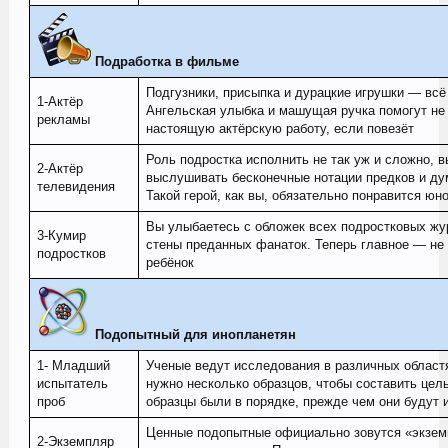
Подработка в фильме
Подгузники, присыпка и дурацкие игрушки — всё
1-Актёр
Ангельская улыбка и машущая ручка помогут не т
рекламы
настоящую актёрскую работу, если повезёт
Роль подростка исполнить не так уж и сложно, в
2-Актёр
выслушивать бесконечные нотации предков и ду
телевидения
Такой герой, как вы, обязательно понравится юн
Вы улыбаетесь с обложек всех подростковых жу
3-Кумир
стены преданных фанаток. Теперь главное — не 
подростков
ребёнок
Подопытный для инопланетян
1- Младший
Ученые ведут исследования в различных областя
испытатель
нужно несколько образцов, чтобы составить цель
проб
образцы были в порядке, прежде чем они будут
Ценные подопытные официально зовутся «экзем
2-Экземпляр