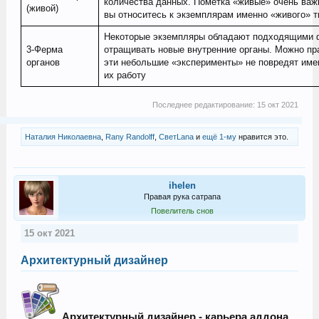
количества данных. Пометка «живые» очень важ
(живой)
вы относитесь к экземплярам именно «живого» т
Некоторые экземпляры обладают подходящими 
3-Ферма
отращивать новые внутренние органы. Можно пра
органов
эти небольшие «эксперименты» не повредят им
их работу
Последнее редактирование:
15 окт 2021
Наталия Николаевна
,
Rany Randolff
,
СветLana
и
ещё 1-му
нравится это.
ihelen
Правая рука сатрапа
Повелитель снов
15 окт 2021
Архитектурный дизайнер
Архитектурный дизайнер - карьера аддона