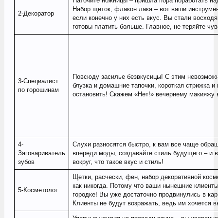
Наточите ножницы – пришла пора поработать н
Набор щеток, флакон лака – вот ваши инструмен
2-Декоратор
если конечно у них есть вкус. Вы стали восход
готовы платить больше. Главное, не теряйте чу
Повсюду засилье безвкусицы! С этим невозможн
3-Специалист
блузка и домашние тапочки, короткая стрижка 
по горошинам
остановить! Скажем «Нет!» вечернему макияжу 
4-
Слухи разносятся быстро, к вам все чаще обращ
Заговариватель
впереди моды, создавайте стиль будущего – и 
зубов
вокруг, что такое вкус и стиль!
Щетки, расчески, фен, набор декоративной косм
как никогда. Потому что ваши нынешние клиент
5-Косметолог
городке! Вы уже достаточно продвинулись в кар
Клиенты не будут возражать, ведь им хочется в