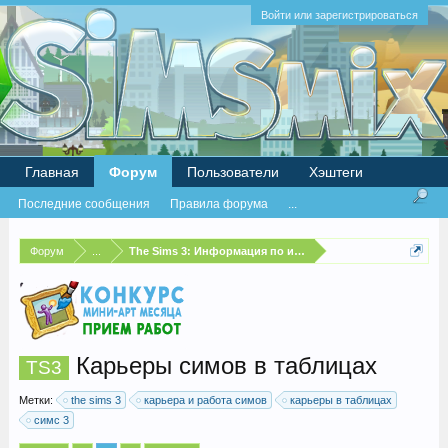
Войти или зарегистрироваться
Главная
Форум
Пользователи
Хэштеги
Последние сообщения
Правила форума
...
Форум
...
The Sims 3: Информация по игре
Карьеры симов в таблицах
TS3
Метки:
the sims 3
карьера и работа симов
карьеры в таблицах
симс 3