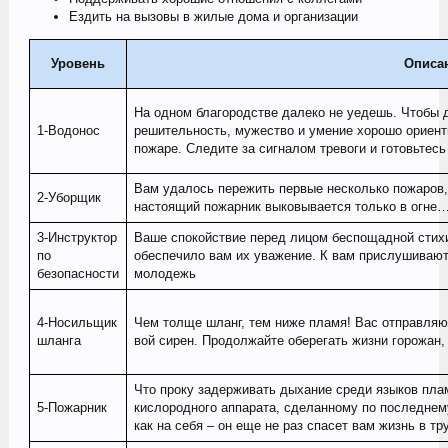
Ездить на вызовы в жилые дома и организации
Уровень
Описа
На одном благородстве далеко не уедешь. Чтобы 
1-Водонос
решительность, мужество и умение хорошо ориенти
пожаре. Следите за сигналом тревоги и готовьтес
Вам удалось пережить первые несколько пожаров, д
2-Уборщик
настоящий пожарник выковывается только в огне
3-Инструктор
Ваше спокойствие перед лицом беспощадной стихи
по
обеспечило вам их уважение. К вам прислушиваютс
безопасности
молодежь
4-Носильщик
Чем толще шланг, тем ниже пламя! Вас отправляю
шланга
вой сирен. Продолжайте оберегать жизни горожан, 
Что проку задерживать дыхание среди языков пла
5-Пожарник
кислородного аппарата, сделанному по последнему
как на себя – он еще не раз спасет вам жизнь в тр