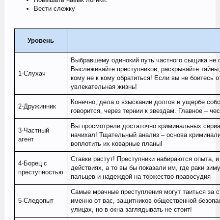
Вести слежку
Уровень
Выбравшему одинокий путь частного сыщика не о
Выслеживайте преступников, раскрывайте тайны,
1-Слухач
кому не к кому обратиться! Если вы не боитесь 
увлекательная жизнь!
Конечно, дела о взыскании долгов и ущербе собст
2-Дружинник
говорится, через тернии к звездам. Главное – ч
Вы просмотрели достаточно криминальных сериал
3-Частный
начихал! Тщательный анализ – основа криминал
агент
воплотить их коварные планы!
Ставки растут! Преступники набираются опыта, и 
4-Борец с
действиях, а то вы бы показали им, где раки зи
преступностью
пальцев и надеждой на торжество правосудия
Самые мрачные преступления могут таиться за 
5-Следопыт
именно от вас, защитников общественной безопа
улицах, но в окна заглядывать не стоит!