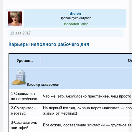
ihelen
Правая рука сатрапа
Повелитель снов
12 авг 2017
Карьеры неполного рабочего дня
Уровень
О
Кассир мавзолея
1-Специалист
Что же, это, безусловно престижнее, чем просто 
по погребению
2-Смотритель
На первый взгляд, охрана ворот мавзолея — про
мертвых
живых от мёртвых!
3-Составитель
Возможно, составление эпитафий — грустное зан
эпитафий