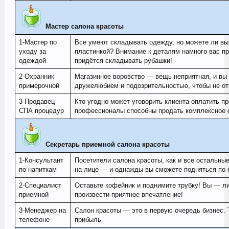
Мастер салона красоты
1-Мастер по
Все умеют складывать одежду, но можете ли вы 
уходу за
пластинкой? Внимание к деталям намного вас пр
одеждой
придётся складывать рубашки!
2-Охранник
Магазинное воровство — вещь неприятная, и вы
примерочной
дружелюбием и подозрительностью, чтобы не отп
3-Продавец
Кто угодно может уговорить клиента оплатить п
СПА процедур
профессионалы способны продать комплексное 
Секретарь приемной салона красоты
1-Консультант
Посетители салона красоты, как и все остальны
по напиткам
на лице — и однажды вы сможете подняться по 
2-Специалист
Оставьте кофейник и поднимите трубку! Вы — лиц
приемной
произвести приятное впечатление!
3-Менеджер на
Салон красоты — это в первую очередь бизнес. 
телефоне
прибыль