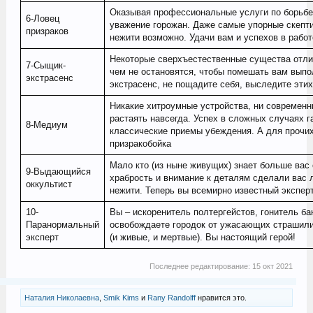
Оказывая профессиональные услуги по борьбе
6-Ловец
уважение горожан. Даже самые упорные скепти
призраков
нежити возможно. Удачи вам и успехов в работ
Некоторые сверхъестественные существа отли
7-Сыщик-
чем не остановятся, чтобы помешать вам выпо
экстрасенс
экстрасенс, не пощадите себя, выследите этих
Никакие хитроумные устройства, ни современн
растаять навсегда. Успех в сложных случаях г
8-Медиум
классические приемы убеждения. А для прочих
призракобойка
Мало кто (из ныне живущих) знает больше вас 
9-Выдающийся
храбрость и внимание к деталям сделали вас 
оккультист
нежити. Теперь вы всемирно известный экспе
10-
Вы – искоренитель полтергейстов, гонитель ба
Паранормальный
освобождаете городок от ужасающих страшили
эксперт
(и живые, и мертвые). Вы настоящий герой!
Последнее редактирование:
15 окт 2021
Наталия Николаевна
,
Smik Kims
и
Rany Randolff
нравится это.