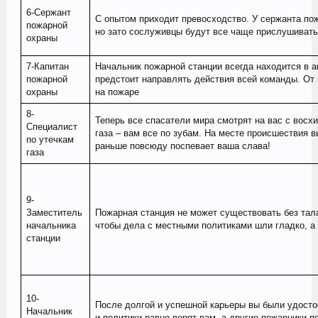
6-Сержант
С опытом приходит превосходство. У сержанта пож
пожарной
но зато сослуживцы будут все чаще прислушиват
охраны
7-Капитан
Начальник пожарной станции всегда находится в а
пожарной
предстоит направлять действия всей команды. От
охраны
на пожаре
8-
Теперь все спасатели мира смотрят на вас с восх
Специалист
газа – вам все по зубам. На месте происшествия 
по утечкам
раньше повсюду поспевает ваша слава!
газа
9-
Заместитель
Пожарная станция не может существовать без тала
начальника
чтобы дела с местными политиками шли гладко, а
станции
10-
После долгой и успешной карьеры вы были удосто
Начальник
и политики равно верят вам, а другие пожарники п