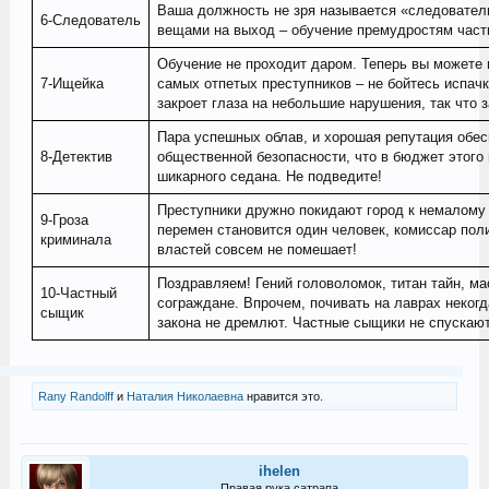
Ваша должность не зря называется «следователь
6-Следователь
вещами на выход – обучение премудростям част
Обучение не проходит даром. Теперь вы можете
7-Ищейка
самых отпетых преступников – не бойтесь испачк
закроет глаза на небольшие нарушения, так что з
Пара успешных облав, и хорошая репутация обес
8-Детектив
общественной безопасности, что в бюджет этого 
шикарного седана. Не подведите!
Преступники дружно покидают город к немалому
9-Гроза
перемен становится один человек, комиссар пол
криминала
властей совсем не помешает!
Поздравляем! Гений головоломок, титан тайн, ма
10-Частный
сограждане. Впрочем, почивать на лаврах некогда
сыщик
закона не дремлют. Частные сыщики не спускают 
Rany Randolff
и
Наталия Николаевна
нравится это.
ihelen
Правая рука сатрапа