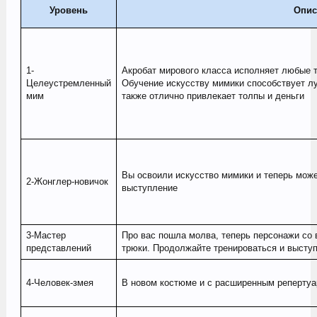
Уровень
Опис
1-
Акробат мирового класса исполняет любые т
Целеустремленный
Обучение искусству мимики способствует л
мим
также отлично привлекает толпы и деньги
Вы освоили искусство мимики и теперь може
2-Жонглер-новичок
выступление
3-Мастер
Про вас пошла молва, теперь персонажи со 
представлений
трюки. Продолжайте тренироваться и выступ
4-Человек-змея
В новом костюме и с расширенным репертуар