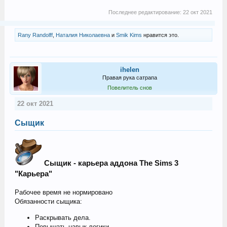
Последнее редактирование:
22 окт 2021
Rany Randolff
,
Наталия Николаевна
и
Smik Kims
нравится это.
ihelen
Правая рука сатрапа
Повелитель снов
22 окт 2021
Сыщик
Сыщик - карьера аддона The Sims 3
"Карьера"
Рабочее время не нормировано
Обязанности сыщика:
Раскрывать дела.
Повышать навык логики.