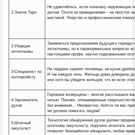
Не удивляйтесь, если поначалу окружающие н
1-Знаток Таро
делом. Охота за привидениями – не простое за
мистикой. Упорство и профессионализм помог
Заниматься предсказанием будущего гораздо и
2-Уборщик
эктоплазмы, но в паранормальных вопросах ес
эктоплазмы
настоящими профи, научно подкованными охот
На чердаке скрипят половицы, на кухне дребез
3-Специалист по
И так каждую ночь. Жильцы дома доведены до
полтергейсту
или хотя бы убедите жильцов, что во всех этих
Горожане возмущены – многие расслышали ваш
4-Заклинатель
ночью. Похоже, злонамеренные сверхъестеств
духов
без внимания… Неизвестно, боятся ли вас призр
же должен помогать людям!
Технологии обнаружения духов далеко продвин
5-Штатный
штатному оккультисту, поручено испытать экс
оккультист
позволит безошибочно обнаружить любое прив