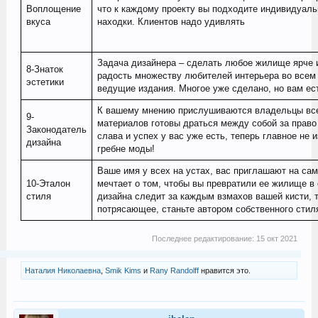
Воплощение
что к каждому проекту вы подходите индивидуальн
вкуса
находки. Клиентов надо удивлять
Задача дизайнера – сделать любое жилище ярче 
8-Знаток
радость множеству любителей интерьера во всем 
эстетики
ведущие издания. Многое уже сделано, но вам ес
К вашему мнению прислушиваются владельцы все
9-
материалов готовы драться между собой за право 
Законодатель
слава и успех у вас уже есть, теперь главное не 
дизайна
гребне моды!
Ваше имя у всех на устах, вас приглашают на са
10-Эталон
мечтает о том, чтобы вы превратили ее жилище в 
стиля
дизайна следит за каждым взмахов вашей кисти, т
потрясающее, станьте автором собственного стиля
Последнее редактирование:
15 окт 2021
Наталия Николаевна
,
Smik Kims
и
Rany Randolff
нравится это.