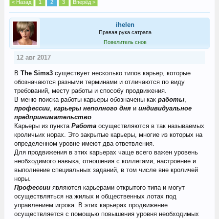
< Назад
1
2
3
Вперёд >
ihelen
Правая рука сатрапа
Повелитель снов
12 авг 2017
В
The Sims3
существует несколько типов карьер, которые
обозначаются разными терминами и отличаются по виду
требований, месту работы и способу продвижения.
В меню поиска работы карьеры обозначены как
работы
,
профессии
,
карьеры неполного дня
и
индивидуальное
предпринимательство
.
Карьеры из пункта
Работа
осуществляются в так называемых
кроличьих норах. Это закрытые карьеры, многие из которых на
определенном уровне имеют два ответвления.
Для продвижения в этих карьерах чаще всего важен уровень
необходимого навыка, отношения с коллегами, настроение и
выполнение специальных заданий, в том числе вне кроличей
норы.
Профессии
являются карьерами открытого типа и могут
осуществляться на жилых и общественных лотах под
управлением игрока. В этих карьерах продвижение
осуществляется с помощью повышения уровня необходимых