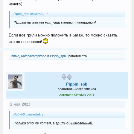
нечего(
Pippin_spb сказал(а):
↑
Только не говори мне, что котлы переносные!..
Если все грили можно положить в багаж, то можно сказать,
что он переносной
Inhale
,
Katenavampirsha
и
Pippin_spb
нравится это.
Pippin_spb
Хранитель Апокалипсиса
Активист SimsMix 2021
2 ноя 2023
Ruby89 сказал(а):
↑
Только это не котел, а гриль обыкновенный.