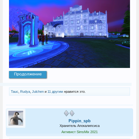
Продолжение
Tauc
,
Rudya
,
Julchen
и
11 другим
нравится это.
Pippin_spb
Хранитель Апокалипсиса
Активист SimsMix 2021