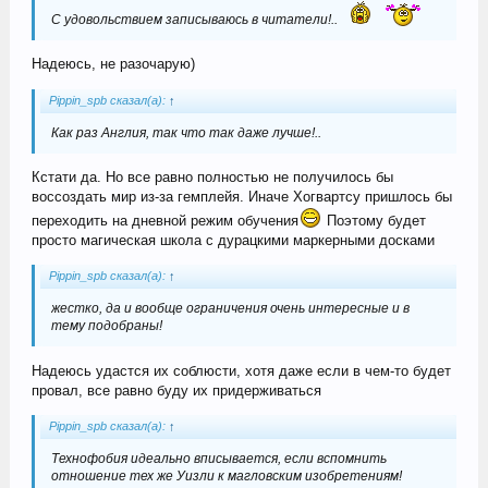
С удовольствием записываюсь в читатели!..
Надеюсь, не разочарую)
Pippin_spb сказал(а):
↑
Как раз Англия, так что так даже лучше!..
Кстати да. Но все равно полностью не получилось бы
воссоздать мир из-за гемплейя. Иначе Хогвартсу пришлось бы
переходить на дневной режим обучения
Поэтому будет
просто магическая школа с дурацкими маркерными досками
Pippin_spb сказал(а):
↑
жестко, да и вообще ограничения очень интересные и в
тему подобраны!
Надеюсь удастся их соблюсти, хотя даже если в чем-то будет
провал, все равно буду их придерживаться
Pippin_spb сказал(а):
↑
Технофобия идеально вписывается, если вспомнить
отношение тех же Уизли к магловским изобретениям!