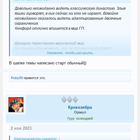
Довольно неожиданно видеть классическую династию. Злые
языки гцоворят, в них сейчас ни кто не играет. Вдвойне
неожиданно оказалось видеть адаптированные двоечные
ограничения.
Хенфорд отлично впишется в мир ГП.
Шикарно перестроен магический мир.
Не поняла один момент - ты экстримальный старт
Нажмите, чтобы раскрыть...
отыгрываешь?
В шапке темы написано старт обычный))
Ruby89
нравится это.
Крокозябра
Оракул
Гуру челенджей
2 ноя 2023
Katenavampirsha сказал(а):
↑