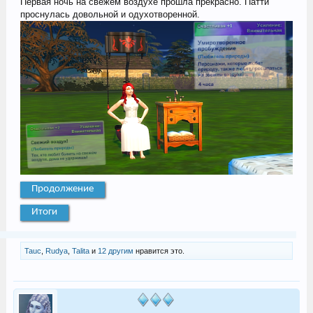
Первая ночь на свежем воздухе прошла прекрасно. Патти
проснулась довольной и одухотворенной.
Продолжение
Итоги
Tauc
,
Rudya
,
Talita
и
12 другим
нравится это.