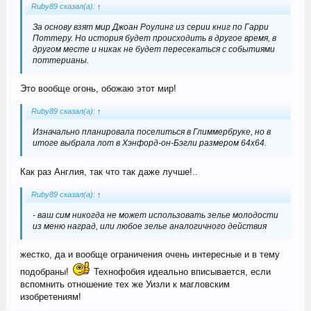
Ruby89 сказал(а):
↑
За основу взят мир Джоан Роулинг из серии книг по Гарри
Поттеру. Но история будет происходить в другое время, в
другом месте и никак не будет пересекаться с событиями
поттерианы.
Это вообще огонь, обожаю этот мир!
Ruby89 сказал(а):
↑
Изначально планировала поселиться в Глиммербруке, но в
итоге выбрала лот в Хэнфорд-он-Бэгли размером 64х64.
Как раз Англия, так что так даже лучше!..
Ruby89 сказал(а):
↑
- ваш сим никогда не может использовать зелье молодости
из меню наград, или любое зелье аналогичного действия
жестко, да и вообще ограничения очень интересные и в тему
подобраны!
Технофобия идеально вписывается, если
вспомнить отношение тех же Уизли к магловским
изобретениям!