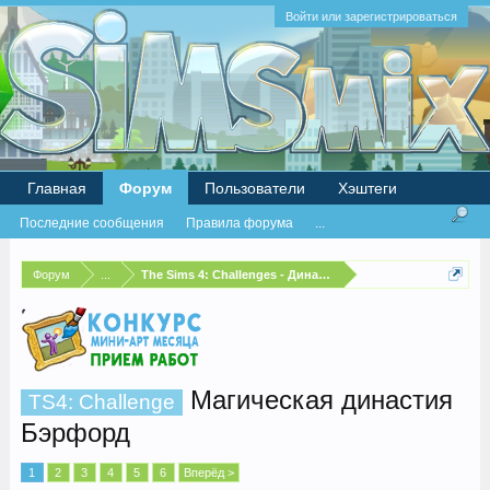
Войти или зарегистрироваться
Главная
Форум
Пользователи
Хэштеги
Последние сообщения
Правила форума
...
Форум
...
The Sims 4: Challenges - Династии
Магическая династия
TS4: Challenge
Бэрфорд
1
2
3
4
5
6
Вперёд >