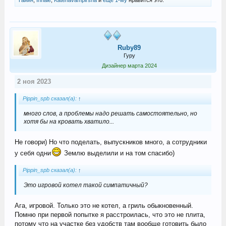
Тайин
,
Inhale
,
Katenavampirsha
и
ещё 1-му
нравится это.
Ruby89
Гуру
Дизайнер марта 2024
2 ноя 2023
Pippin_spb сказал(а):
↑
много слов, а проблемы надо решать самостоятельно, но
хотя бы на кровать хватило...
Не говори) Но что поделать, выпускников много, а сотрудники
у себя одни
Землю выделили и на том спасибо)
Pippin_spb сказал(а):
↑
Это игровой котел такой симпатичный?
Ага, игровой. Только это не котел, а гриль обыкновенный.
Помню при первой попытке я расстроилась, что это не плита,
потому что на участке без удобств там вообще готовить было