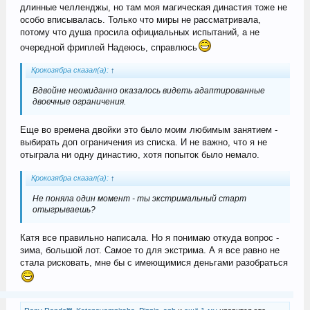
длинные челленджы, но там моя магическая династия тоже не
особо вписывалась. Только что миры не рассматривала,
потому что душа просила официальных испытаний, а не
очередной фриплей Надеюсь, справлюсь
Крокозябра сказал(а):
↑
Вдвойне неожиданно оказалось видеть адаптированные
двоечные ограничения.
Еще во времена двойки это было моим любимым занятием -
выбирать доп ограничения из списка. И не важно, что я не
отыграла ни одну династию, хотя попыток было немало.
Крокозябра сказал(а):
↑
Не поняла один момент - ты экстримальный старт
отыгрываешь?
Катя все правильно написала. Но я понимаю откуда вопрос -
зима, большой лот. Самое то для экстрима. А я все равно не
стала рисковать, мне бы с имеющимися деньгами разобраться