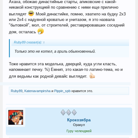
Ахаха, обожаю династийные старты, апиковские с какой-
никакой конструкцией по сравнению с ними еще прилично
выглядят
Моей династийке, помню, хватило на будку 2х3
или 2х4 с надувной кроватью и унитазом, я это назвала
"бытовкой", мол, от строителей, реставрировавших соседний
дом, осталась
Ruby89 сказал(а):
↑
Только это не котел, а гриль обыкновенный.
Тоже нравится эта моделька, дверцей, куда угли класть,
напоминает печку. %) Емнип, это какая-то латино-тема, но и
для ведьмы как родной девайс выглядит.
Ruby89
,
Katenavampirsha
и
Pippin_spb
нравится это.
Крокозябра
Оракул
Гуру челенджей