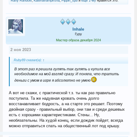
Rany Randolff
,
Katenavampirsha
,
Pippin_spb
и
ещё 1-му
нравится это.
Inhale
Гуру
Мастер образа декабря 2024
2 ноя 2023
Ruby89 сказал(а):
↑
В этот раз я решила гулять так гулять и купила все
необходимое на мой взгляд сразу. И поняла, что тратить
деньги с умом в игре я абсолютно не умею
А вот не скажи, с практической т.з. ты как раз правильно
поступила. Та же надувная кровать очень долго
восстанавливает бодрость, а на старте это решает. Поэтому
двойная сразу - правильный выбор, они там и среди дешевых
есть с хорошими характеристиками. Стены... Ну,
необязательны. На худой конец, если дождик пойдет, всегда
можно отправиться спать на общественный лот под крышу.