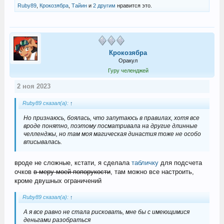
Ruby89
,
Крокозябра
,
Тайин
и
2 другим
нравится это.
Крокозябра
Оракул
Гуру челенджей
2 ноя 2023
Ruby89 сказал(а):
↑
Но признаюсь, боялась, что запутаюсь в правилах, хотя все
вроде понятно, поэтому посматривала на другие длинные
челленджы, но там моя магическая династия тоже не особо
вписывалась.
вроде не сложные, кстати, я сделала
табличку
для подсчета
очков
в меру моей попорукости
, там можно все настроить,
кроме двушных ограничений
Ruby89 сказал(а):
↑
А я все равно не стала рисковать, мне бы с имеющимися
деньгами разобраться