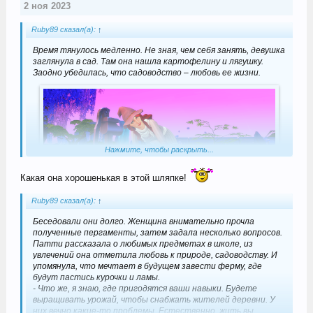
2 ноя 2023
Ruby89 сказал(а):
↑
Время тянулось медленно. Не зная, чем себя занять, девушка
заглянула в сад. Там она нашла картофелину и лягушку.
Заодно убедилась, что садоводство – любовь ее жизни.
Нажмите, чтобы раскрыть...
Какая она хорошенькая в этой шляпке!
Ruby89 сказал(а):
↑
Беседовали они долго. Женщина внимательно прочла
полученные пергаменты, затем задала несколько вопросов.
Патти рассказала о любимых предметах в школе, из
увлечений она отметила любовь к природе, садоводству. И
упомянула, что мечтает в будущем завести ферму, где
будут пастись курочки и ламы.
- Что же, я знаю, где пригодятся ваши навыки. Будете
выращивать урожай, чтобы снабжать жителей деревни. У
них вечно какие-то проблемы. Естественно, жить вы