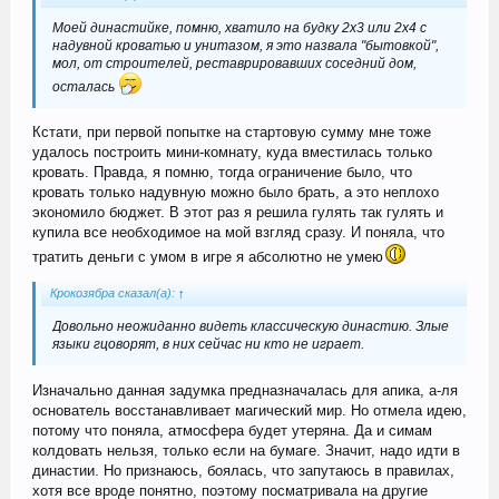
Моей династийке, помню, хватило на будку 2х3 или 2х4 с
надувной кроватью и унитазом, я это назвала "бытовкой",
мол, от строителей, реставрировавших соседний дом,
осталась
Кстати, при первой попытке на стартовую сумму мне тоже
удалось построить мини-комнату, куда вместилась только
кровать. Правда, я помню, тогда ограничение было, что
кровать только надувную можно было брать, а это неплохо
экономило бюджет. В этот раз я решила гулять так гулять и
купила все необходимое на мой взгляд сразу. И поняла, что
тратить деньги с умом в игре я абсолютно не умею
Крокозябра сказал(а):
↑
Довольно неожиданно видеть классическую династию. Злые
языки гцоворят, в них сейчас ни кто не играет.
Изначально данная задумка предназначалась для апика, а-ля
основатель восстанавливает магический мир. Но отмела идею,
потому что поняла, атмосфера будет утеряна. Да и симам
колдовать нельзя, только если на бумаге. Значит, надо идти в
династии. Но признаюсь, боялась, что запутаюсь в правилах,
хотя все вроде понятно, поэтому посматривала на другие