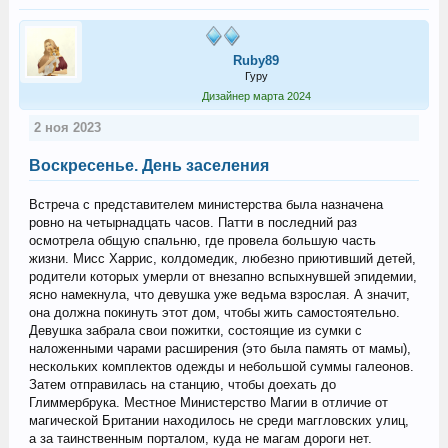
Ruby89
Гуру
Дизайнер марта 2024
2 ноя 2023
Воскресенье. День заселения
Встреча с представителем министерства была назначена
ровно на четырнадцать часов. Патти в последний раз
осмотрела общую спальню, где провела большую часть
жизни. Мисс Харрис, колдомедик, любезно приютивший детей,
родители которых умерли от внезапно вспыхнувшей эпидемии,
ясно намекнула, что девушка уже ведьма взрослая. А значит,
она должна покинуть этот дом, чтобы жить самостоятельно.
Девушка забрала свои пожитки, состоящие из сумки с
наложенными чарами расширения (это была память от мамы),
нескольких комплектов одежды и небольшой суммы галеонов.
Затем отправилась на станцию, чтобы доехать до
Глиммербрука. Местное Министерство Магии в отличие от
магической Британии находилось не среди маггловских улиц,
а за таинственным порталом, куда не магам дороги нет.