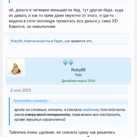
ой, деньги в четверке меньшая из бед, тут другая беда, куда
их девать и как то прям даже неуютно от этого, я где-то
видела в сети челлендж промотать все деньги у сима XD
Кажется, он невыполним
Ruby89
,
Katenavampirsha
и
Pippin_spb
нравится это.
Ruby89
Гуру
Дизайнер марта 2024
2 ноя 2023
Крокозябра сказал(а):
↑
вроде не сложные, кстати, я сделала
табличку
для подсчета
очков
в меру моей попорукости
, там можно все настроить,
кроме двушных ограничений
Табличка очень удобная, ее скачала сразу как решилась