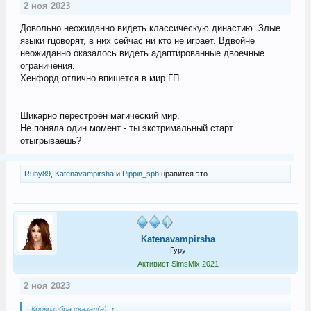
2 ноя 2023
Довольно неожиданно видеть классическую династию. Злые
языки гцоворят, в них сейчас ни кто не играет. Вдвойне
неожиданно оказалось видеть адаптированные двоечные
ограничения.
Хенфорд отлично впишется в мир ГП.
Шикарно перестроен магический мир.
Не поняла один момент - ты экстримальный старт
отыгрываешь?
Ruby89
,
Katenavampirsha
и
Pippin_spb
нравится это.
Katenavampirsha
Гуру
Активист SimsMix 2021
2 ноя 2023
Крокозябра сказал(а):
↑