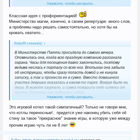
Нажмите, чтобы раскрыть...
будете там же. Не волнуйтесь, деревня находится недалеко
от Глиммербрука.
Затем женщина протянула небольшую записку со словами,
Классная идея с профориентацией!
что ее надо кинуть в портал, когда Патти будет выходить.
Министерство магии, конечно, в своем репертуаре: много слов,
Тогда она окажется прямо на домашнем участке.
а проблемы надо решать самостоятельно, но хотя бы на
кровать хватило...
Ruby89 сказал(а):
↑
В Министерстве Патти просидела до самого вечера.
Опомнилась она, когда всю праздную компанию разогнала
охрана. Часы для посещения давно закончились, поэтому
ведьма неслась к порталу со всех ног. Впопыхах она забыла
об инструкции, чтобы сразу попасть домой и не кинула
записку, а так и пронесла ее в сумке. Вместо домашнего
участка девушка оказалась в каком-то парке. Вокруг было ни
души. В животе заурчало, и симка пожарила себе шляпки от
грибов. Остатки она забрала с собой.
Нажмите, чтобы раскрыть...
Это игровой котел такой симпатичный? Только не говори мне,
что котлы переносные!.. придется уже наконец убить себя об
стену за такое "прекрасное" знание игры, в которую уже между
прочим играю чуть ли не 8 лет