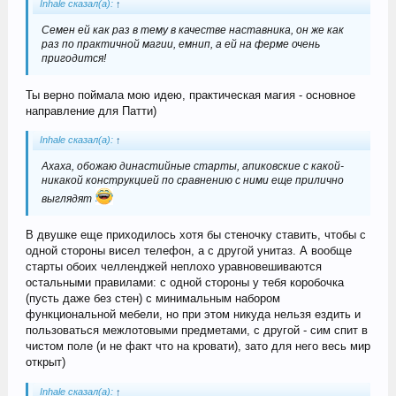
Inhale сказал(а):
↑
Семен ей как раз в тему в качестве наставника, он же как
раз по практичной магии, емнип, а ей на ферме очень
пригодится!
Ты верно поймала мою идею, практическая магия - основное
направление для Патти)
Inhale сказал(а):
↑
Ахаха, обожаю династийные старты, апиковские с какой-
никакой конструкцией по сравнению с ними еще прилично
выглядят
В двушке еще приходилось хотя бы стеночку ставить, чтобы с
одной стороны висел телефон, а с другой унитаз. А вообще
старты обоих челленджей неплохо уравновешиваются
остальными правилами: с одной стороны у тебя коробочка
(пусть даже без стен) с минимальным набором
функциональной мебели, но при этом никуда нельзя ездить и
пользоваться межлотовыми предметами, с другой - сим спит в
чистом поле (и не факт что на кровати), зато для него весь мир
открыт)
Inhale сказал(а):
↑