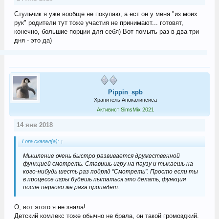
Стульчик я уже вообще не покупаю, а ест он у меня "из моих
рук" родители тут тоже участия не принимают... готовят,
конечно, большие порции для себя) Вот помыть раз в два-три
дня - это да)
Pippin_spb
Хранитель Апокалипсиса
Активист SimsMix 2021
14 янв 2018
Lora сказал(а):
↑
Мышление очень быстро развивается дружественной
функцией смотреть. Ставишь игру на паузу и тыкаешь на
кого-нибудь шесть раз подряд "Смотреть". Просто если ты
в процессе игры будешь пытаться это делать, функция
после первого же раза пропадет.
О, вот этого я не знала!
Детский комлекс тоже обычно не брала, он такой громоздкий.