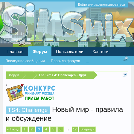
Войти или зарегистрироваться
Главная
Форум
Пользователи
Хэштеги
Последние сообщения
Правила форума
...
Форум
...
The Sims 4: Challenges - Другие испытания
Новый мир - правила
TS4: Challenge
и обсуждение
< Назад
1
2
3
4
5
6
→
12
Вперёд >