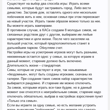
Существует на выбор два способа игры: Играть всеми
семьями, которые будут застраивать город. Либо вести
династию. Застроив дом, оставлять одного или нескольких
побочников жить в нем, основная семья при этом переезжает
на новый участок. Играть таким образом можно только за нее.
Вы можете играть вампирами.
В противном случае, в КАСе создаем 8 молодых симов, не
связанных родством друг с другом, выбираем им любые
характеристики и цели жизни. После чего заселяем на
большой участок, который предположительно станет в
дальнейшем парком. Обнуляем счет.
Настройки игры на усмотрение игроков могут быть разными,
неизменным остается одно: у семьи, за которую играем в
данный момент, старение должно быть включено.
Длительность жизни – стандартная.
Симы, которые не участвуют в игре, так называемые
«бездомные», могут быть созданы игроками, скачаны из
галереи. При создании таких симов набор характеристик
выбирается рандомно. И старение им можно отключить.
За симов, которыми играть все-таки будем, но в данный
момент они относятся к неиграбельным симам, старение надо
отключать обязательно, выбрав в настройках взросления пункт
«Только эта семья».
Если вы играете за одну семью, но есть желание устроить
жизнь выехавшим "побочникам", то вы можете это сделать,