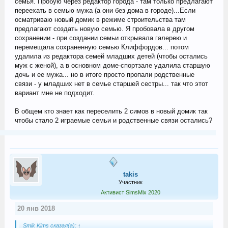
семья. Пробую через редактор города - там только предлагают
переехать в семью мужа (а они без дома в городе)...Если
осматриваю новый домик в режиме строительства там
предлагают создать новую семью. Я пробовала в другом
сохранении - при создании семьи открывала галерею и
перемещала сохраненную семью Клиффордов... потом
удалила из редактора семей младших детей (чтобы остались
муж с женой), а в основном доме-спортзале удалила старшую
дочь и ее мужа... но в итоге просто пропали родственные
связи - у младших нет в семье старшей сестры... так что этот
вариант мне не подходит.
В общем кто знает как переселить 2 симов в новый домик так
чтобы стало 2 играемые семьи и родственные связи остались?
takis
Участник
Активист SimsMix 2020
20 янв 2018
Smik Kims сказал(а):
↑