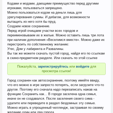
Кодами и модами, дающими преимущество перед другими
игроками, пользоваться запрещено.
Можно пользоваться кодом на деньги лишь для
урегулирования суммы. И дебагом, для возможности
вытащить из него хотя бы пруд.
Создаем новое сохранение.
Перед игрой очищаем участки всех городов и
переименовываем их в жилые. Можно оставить лишь три лота
при наличии дополнения «Веселимся вместе». Можно даже их
перестроить по собственному желанию:
Утес, Дом у лабиринта и Развалины.
Вы так же можете скачать пустой город, найдя его по ссылкам
в скино-предметном разделе. Или скачать по этой ссылке
Пожалуйста,
зарегистрируйтесь
или
войдите
для
просмотра ссылок!
Город сохранен как автосохранение, поэтому имейте ввиду,
что его можно в игре запросто потерять, если загрузите что-то
другое. Поэтому его сначала надо перезаписать нажав на
функцию Сохранить как... В городе заселена одна семья,
иначе он не создавался. После заселения своего сима -
удалите или переведите в раздел бездомных эту семью.
Можно играть в упрощенный челлендж, застраивая по своему
желанию один или два города.