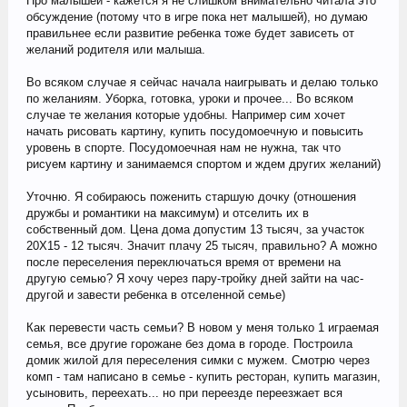
Про малышей - кажется я не слишком внимательно читала это
обсуждение (потому что в игре пока нет малышей), но думаю
правильнее если развитие ребенка тоже будет зависеть от
желаний родителя или малыша.
Во всяком случае я сейчас начала наигрывать и делаю только
по желаниям. Уборка, готовка, уроки и прочее... Во всяком
случае те желания которые удобны. Например сим хочет
начать рисовать картину, купить посудомоечную и повысить
уровень в спорте. Посудомоечная нам не нужна, так что
рисуем картину и занимаемся спортом и ждем других желаний)
Уточню. Я собираюсь поженить старшую дочку (отношения
дружбы и романтики на максимум) и отселить их в
собственный дом. Цена дома допустим 13 тысяч, за участок
20Х15 - 12 тысяч. Значит плачу 25 тысяч, правильно? А можно
после переселения переключаться время от времени на
другую семью? Я хочу через пару-тройку дней зайти на час-
другой и завести ребенка в отселенной семье)
Как перевести часть семьи? В новом у меня только 1 играемая
семья, все другие горожане без дома в городе. Построила
домик жилой для переселения симки с мужем. Смотрю через
комп - там написано в семье - купить ресторан, купить магазин,
усыновить, переехать... но при переезде переезжает вся