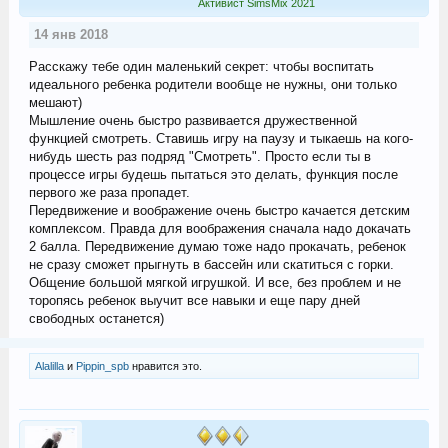
Активист SimsMix 2021
14 янв 2018
Расскажу тебе один маленький секрет: чтобы воспитать
идеального ребенка родители вообще не нужны, они только
мешают)
Мышление очень быстро развивается дружественной
функцией смотреть. Ставишь игру на паузу и тыкаешь на кого-
нибудь шесть раз подряд "Смотреть". Просто если ты в
процессе игры будешь пытаться это делать, функция после
первого же раза пропадет.
Передвижение и воображение очень быстро качается детским
комплексом. Правда для воображения сначала надо докачать
2 балла. Передвижение думаю тоже надо прокачать, ребенок
не сразу сможет прыгнуть в бассейн или скатиться с горки.
Общение большой мягкой игрушкой. И все, без проблем и не
торопясь ребенок выучит все навыки и еще пару дней
свободных останется)
Alalilla
и
Pippin_spb
нравится это.