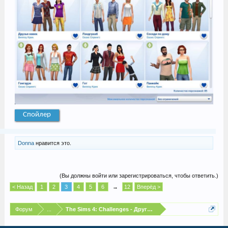
Спойлер
Donna
нравится это.
(Вы должны войти или зарегистрироваться, чтобы ответить.)
< Назад
1
2
3
4
5
6
→
12
Вперёд >
Форум
...
The Sims 4: Challenges - Другие испытания