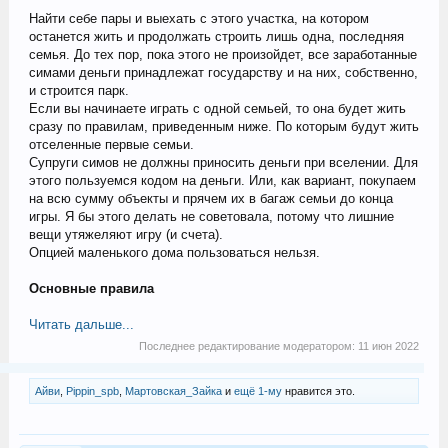
Найти себе пары и выехать с этого участка, на котором
останется жить и продолжать строить лишь одна, последняя
семья. До тех пор, пока этого не произойдет, все заработанные
симами деньги принадлежат государству и на них, собственно,
и строится парк.
Если вы начинаете играть с одной семьей, то она будет жить
сразу по правилам, приведенным ниже. По которым будут жить
отселенные первые семьи.
Супруги симов не должны приносить деньги при вселении. Для
этого пользуемся кодом на деньги. Или, как вариант, покупаем
на всю сумму объекты и прячем их в багаж семьи до конца
игры. Я бы этого делать не советовала, потому что лишние
вещи утяжеляют игру (и счета).
Опцией маленького дома пользоваться нельзя.
Основные правила
Читать дальше...
Последнее редактирование модератором:
11 июн 2022
Айви
,
Pippin_spb
,
Мартовская_Зайка
и
ещё 1-му
нравится это.