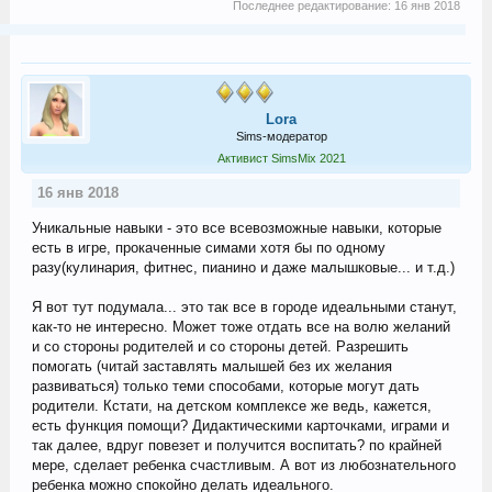
Последнее редактирование:
16 янв 2018
Lora
Sims-модератор
Активист SimsMix 2021
16 янв 2018
Уникальные навыки - это все всевозможные навыки, которые
есть в игре, прокаченные симами хотя бы по одному
разу(кулинария, фитнес, пианино и даже малышковые... и т.д.)
Я вот тут подумала... это так все в городе идеальными станут,
как-то не интересно. Может тоже отдать все на волю желаний
и со стороны родителей и со стороны детей. Разрешить
помогать (читай заставлять малышей без их желания
развиваться) только теми способами, которые могут дать
родители. Кстати, на детском комплексе же ведь, кажется,
есть функция помощи? Дидактическими карточками, играми и
так далее, вдруг повезет и получится воспитать? по крайней
мере, сделает ребенка счастливым. А вот из любознательного
ребенка можно спокойно делать идеального.