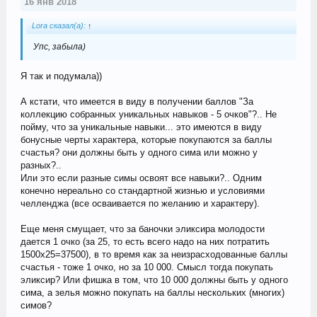
16 янв 2018
Lora сказал(а):
↑
Упс, забыла)
Я так и подумала))
А кстати, что имеется в виду в получении баллов "За
коллекцию собранных уникальных навыков - 5 очков"?.. Не
пойму, что за уникальные навыки... это имеются в виду
бонусные черты характера, которые покупаются за баллы
счастья? они должны быть у одного сима или можно у
разных?..
Или это если разные симы освоят все навыки?.. Одним
конечно нереально со стандартной жизнью и условиями
челленджа (все осваивается по желанию и характеру).
Еще меня смущает, что за баночки эликсира молодости
дается 1 очко (за 25, то есть всего надо на них потратить
1500х25=37500), в то время как за неизрасходованные баллы
счастья - тоже 1 очко, но за 10 000. Смысл тогда покупать
эликсир? Или фишка в том, что 10 000 должны быть у одного
сима, а зелья можно покупать на баллы нескольких (многих)
симов?