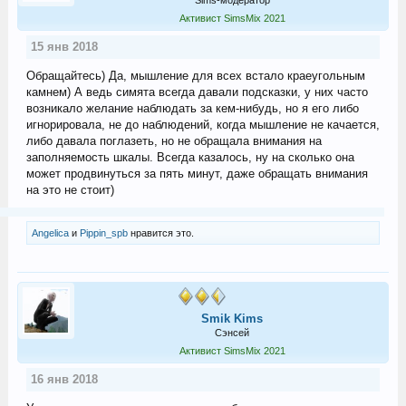
Sims-модератор
Активист SimsMix 2021
15 янв 2018
Обращайтесь) Да, мышление для всех встало краеугольным
камнем) А ведь симята всегда давали подсказки, у них часто
возникало желание наблюдать за кем-нибудь, но я его либо
игнорировала, не до наблюдений, когда мышление не качается,
либо давала поглазеть, но не обращала внимания на
заполняемость шкалы. Всегда казалось, ну на сколько она
может продвинуться за пять минут, даже обращать внимания
на это не стоит)
Angelica
и
Pippin_spb
нравится это.
Smik Kims
Сэнсей
Активист SimsMix 2021
16 янв 2018