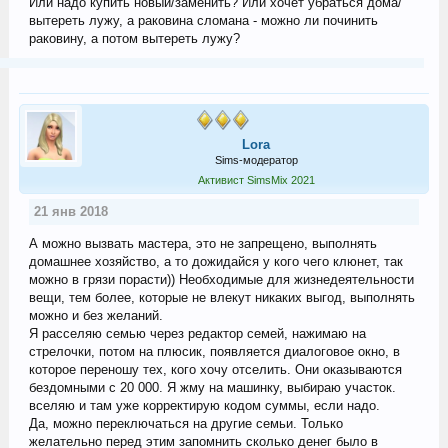
Или надо купить новый/заменить? Или хочет убраться дома/
вытереть лужу, а раковина сломана - можно ли починить
раковину, а потом вытереть лужу?
Lora
Sims-модератор
Активист SimsMix 2021
21 янв 2018
А можно вызвать мастера, это не запрещено, выполнять
домашнее хозяйство, а то дожидайся у кого чего клюнет, так
можно в грязи порасти)) Необходимые для жизнедеятельности
вещи, тем более, которые не влекут никаких выгод, выполнять
можно и без желаний.
Я расселяю семью через редактор семей, нажимаю на
стрелочки, потом на плюсик, появляется диалоговое окно, в
которое переношу тех, кого хочу отселить. Они оказываются
бездомными с 20 000. Я жму на машинку, выбираю участок.
вселяю и там уже корректирую кодом суммы, если надо.
Да, можно переключаться на другие семьи. Только
желательно перед этим запомнить сколько денег было в