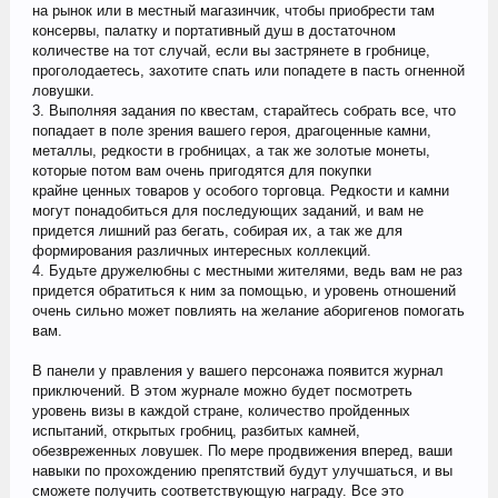
на рынок или в местный магазинчик, чтобы приобрести там
консервы, палатку и портативный душ в достаточном
количестве на тот случай, если вы застрянете в гробнице,
проголодаетесь, захотите спать или попадете в пасть огненной
ловушки.
3. Выполняя задания по квестам, старайтесь собрать все, что
попадает в поле зрения вашего героя, драгоценные камни,
металлы, редкости в гробницах, а так же золотые монеты,
которые потом вам очень пригодятся для покупки
крайне ценных товаров у особого торговца. Редкости и камни
могут понадобиться для последующих заданий, и вам не
придется лишний раз бегать, собирая их, а так же для
формирования различных интересных коллекций.
4. Будьте дружелюбны с местными жителями, ведь вам не раз
придется обратиться к ним за помощью, и уровень отношений
очень сильно может повлиять на желание аборигенов помогать
вам.
В панели у правления у вашего персонажа появится журнал
приключений. В этом журнале можно будет посмотреть
уровень визы в каждой стране, количество пройденных
испытаний, открытых гробниц, разбитых камней,
обезвреженных ловушек. По мере продвижения вперед, ваши
навыки по прохождению препятствий будут улучшаться, и вы
сможете получить соответствующую награду. Все это