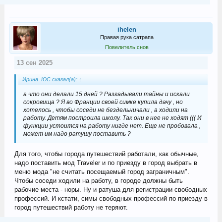
ihelen
Правая рука сатрапа
Повелитель снов
13 сен 2025
Ирина_ЮС сказал(а):
↑
а что они делали 15 дней ? Разгадывали тайны и искали
сокровища ? Я во Франции своей симке купила дачу , но
хотелось , чтобы соседи не бездельничали , а ходили на
работу. Детям построила школу. Так они в нее не ходят ((( И
функции устоится на работу нигде нет. Еще не пробовала ,
может им надо ратушу поставить ?
Для того, чтобы города путешествий работали, как обычные,
надо поставить мод Traveler и по приезду в город выбрать в
меню мода "не считать посещаемый город заграничным".
Чтобы соседи ходили на работу, в городе должны быть
рабочие места - норы. Ну и ратуша для регистрации свободных
профессий. И кстати, симы свободных профессий по приезду в
город путешествий работу не теряют.