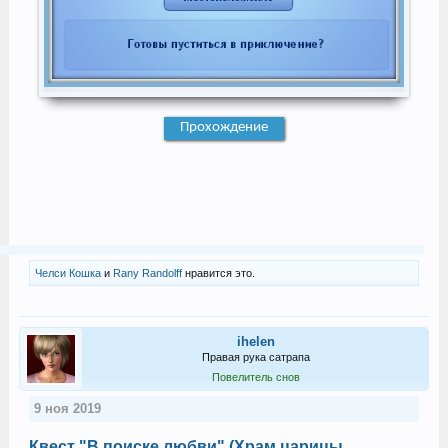
Прохождение
Челси Кошка
и
Rany Randolff
нравится это.
ihelen
Правая рука сатрапа
Повелитель снов
9 ноя 2019
Квест "В поиске любви" (Храм царицы