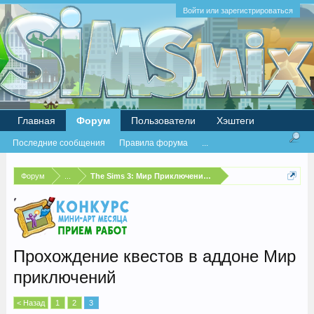
Войти или зарегистрироваться
Главная
Форум
Пользователи
Хэштеги
Последние сообщения
Правила форума
...
Форум
...
The Sims 3: Мир Приключений (World Adventures)
Прохождение квестов в аддоне Мир
приключений
< Назад
1
2
3