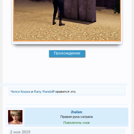
Прохождение
Челси Кошка
и
Rany Randolff
нравится это.
ihelen
Правая рука сатрапа
Повелитель снов
2 ноя 2019