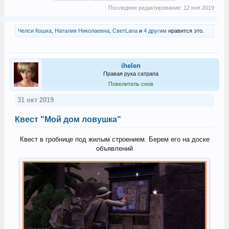
Последнее редактирование:
12 ноя 2019
Челси Кошка
,
Наталия Николаевна
,
СветLana
и
4 другим
нравится это.
ihelen
Правая рука сатрапа
Повелитель снов
31 окт 2019
Квест "Мой дом ловушка"
Квест в гробнице под жилым строением. Берем его на доске
объявлений