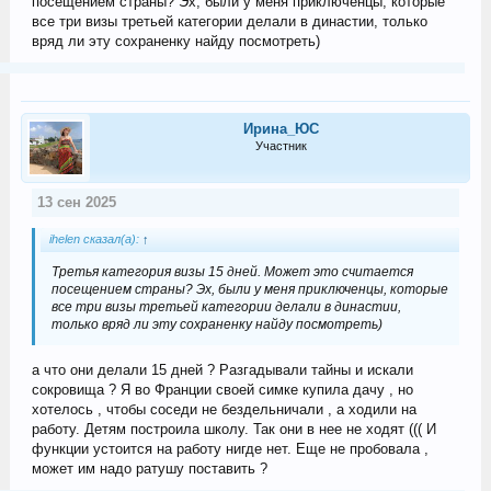
посещением страны? Эх, были у меня приключенцы, которые
все три визы третьей категории делали в династии, только
вряд ли эту сохраненку найду посмотреть)
Ирина_ЮС
Участник
13 сен 2025
ihelen сказал(а):
↑
Третья категория визы 15 дней. Может это считается
посещением страны? Эх, были у меня приключенцы, которые
все три визы третьей категории делали в династии,
только вряд ли эту сохраненку найду посмотреть)
а что они делали 15 дней ? Разгадывали тайны и искали
сокровища ? Я во Франции своей симке купила дачу , но
хотелось , чтобы соседи не бездельничали , а ходили на
работу. Детям построила школу. Так они в нее не ходят ((( И
функции устоится на работу нигде нет. Еще не пробовала ,
может им надо ратушу поставить ?