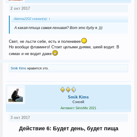
2 окт 2017
Alanna2202 сказал(а):
↑
А какая птица самая ленивая? Вот это буду я. )))
Свет, не льсти себе, есть и поленивее
Но вообще фламинго! Стоит целыми днями, шеей водит. В
симах и не водит даже
Smik Kims
нравится это.
Smik Kims
Сэнсей
Активист SimsMix 2021
3 окт 2017
Действие 6: Будет день, будет пища