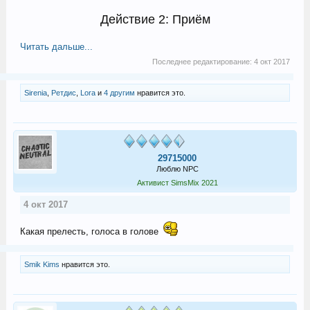
Действие 2: Приём
Читать дальше...
Последнее редактирование:
4 окт 2017
Sirenia
,
Ретдис
,
Lora
и
4 другим
нравится это.
29715000
Люблю NPC
Активист SimsMix 2021
4 окт 2017
Какая прелесть, голоса в голове
Smik Kims
нравится это.