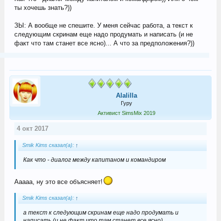
ты хочешь знать?))
ЗЫ: А вообще не спешите. У меня сейчас работа, а текст к
следующим скринам еще надо продумать и написать (и не
факт что там станет все ясно)... А что за предположения?))
Alalilla
Гуру
Активист SimsMix 2019
4 окт 2017
Smik Kims сказал(а):
↑
Как что - диалог между капитаном и командиром
Ааааа, ну это все объясняет!
Smik Kims сказал(а):
↑
а текст к следующим скринам еще надо продумать и
написать (и не факт что там станет все ясно)