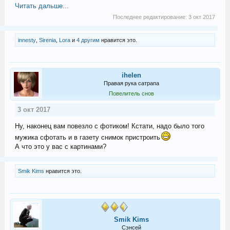
Читать дальше...
Последнее редактирование:
3 окт 2017
innesty
,
Sirenia
,
Lora
и
4 другим
нравится это.
ihelen
Правая рука сатрапа
Повелитель снов
3 окт 2017
Ну, наконец вам повезло с фотиком! Кстати, надо было того
мужика сфотать и в газету снимок пристроить
А что это у вас с картинами?
Smik Kims
нравится это.
Smik Kims
Сэнсей