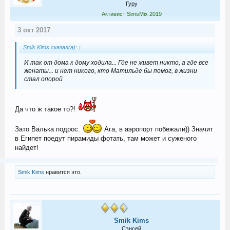
Гуру
Активист SimsMix 2019
3 окт 2017
Smik Kims сказал(а):
↑
И так от дома к дому ходила... Где не живет никто, а где все
женаты... и нет никого, кто Матильде бы помог, в жизни
стал опорой
Да что ж такое то?!
Зато Валька подрос.
Ага, в аэропорт побежали)) Значит
в Египет поедут пирамиды фотать, там может и суженого
найдет!
Smik Kims
нравится это.
Smik Kims
Сэнсей