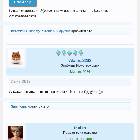
Спойлер
Свет меркнет. Музыка делается тише... Занавес
открывается...
Berezka14
,
innesty
,
Sirenia
и
5 другим
нравится это.
Alanna2202
Злобный Монстрохомяк
Мистик 2024
2 окт 2017
А какая птица самая ленивая? Вот это буду я. )))
Smik Kims
нравится это.
ihelen
Правая рука сатрапа
Повелитель снов