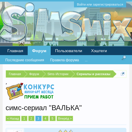
Войти или зарегистрироваться
Главная
Форум
Пользователи
Хэштеги
Последние сообщения
Правила форума
...
Главная
Форум
Sims-Истории
Сериалы и рассказы
симс-сериал "ВАЛЬКА"
< Назад
1
2
3
4
5
Вперёд >