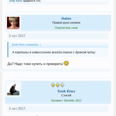
Smik Kims
нравится это.
ihelen
Правая рука сатрапа
Повелитель снов
3 окт 2017
Smik Kims сказал(а):
↑
А картины в комиссионке всегда такие с браком чуть)
Да? Надо тоже купить и проверить!
Smik Kims
Сэнсей
Активист SimsMix 2021
3 окт 2017