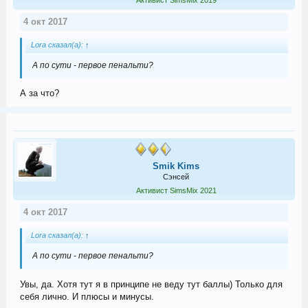
Активист SimsMix 2019
4 окт 2017
Lora сказал(а):
↑
А по сути - первое пенальти?
А за что?
Smik Kims
Сэнсей
Активист SimsMix 2021
4 окт 2017
Lora сказал(а):
↑
А по сути - первое пенальти?
Увы, да. Хотя тут я в принципе не веду тут баллы) Только для
себя лично. И плюсы и минусы.