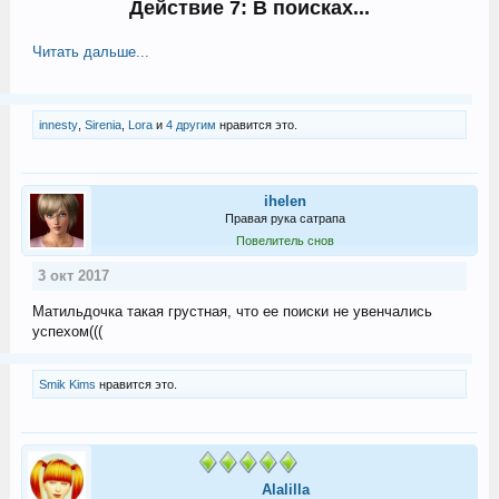
Действие 7: В поисках...
Читать дальше...
innesty
,
Sirenia
,
Lora
и
4 другим
нравится это.
ihelen
Правая рука сатрапа
Повелитель снов
3 окт 2017
Матильдочка такая грустная, что ее поиски не увенчались
успехом(((
Smik Kims
нравится это.
Alalilla