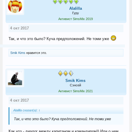
Alalilla
Гуру
Активист SimsMix 2019
4 окт 2017
Так, и что это было? Куча предположений. Не томи уже
Smik Kims
нравится это.
Smik Kims
Сэнсей
Активист SimsMix 2021
4 окт 2017
Alalilla сказал(а):
↑
Так, и что это было? Куча предположений. Не томи уже
Как что - диалог между капитаном и командиром)) Или о чем