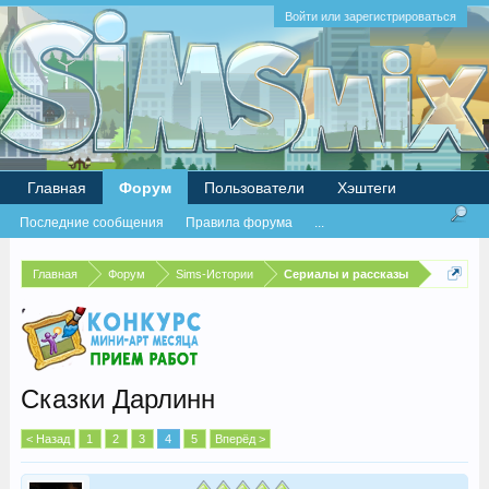
Войти или зарегистрироваться
Главная
Форум
Пользователи
Хэштеги
Последние сообщения
Правила форума
...
Главная
Форум
Sims-Истории
Сериалы и рассказы
Сказки Дарлинн
< Назад
1
2
3
4
5
Вперёд >