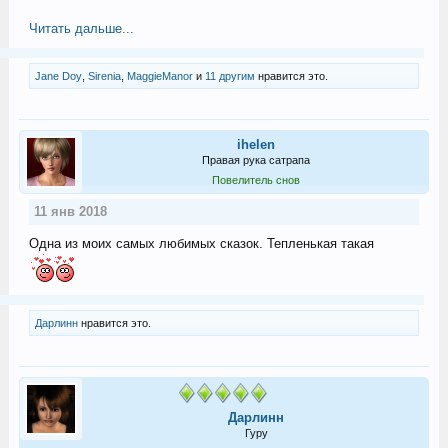
Читать дальше...
Jane Doу
,
Sirenia
,
MaggieManor
и
11 другим
нравится это.
ihelen
Правая рука сатрапа
Повелитель снов
11 янв 2018
Одна из моих самых любимых сказок. Тепленькая такая
Дарлинн
нравится это.
Дарлинн
Гуру