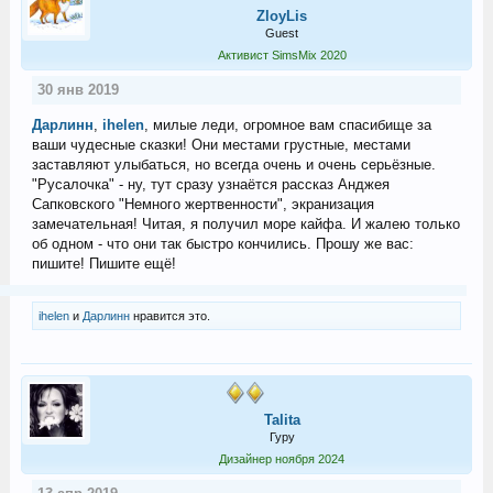
ZloyLis
Guest
Активист SimsMix 2020
30 янв 2019
Дарлинн
,
ihelen
, милые леди, огромное вам спасибище за
ваши чудесные сказки! Они местами грустные, местами
заставляют улыбаться, но всегда очень и очень серьёзные.
"Русалочка" - ну, тут сразу узнаётся рассказ Анджея
Сапковского "Немного жертвенности", экранизация
замечательная! Читая, я получил море кайфа. И жалею только
об одном - что они так быстро кончились. Прошу же вас:
пишите! Пишите ещё!
ihelen
и
Дарлинн
нравится это.
Talita
Гуру
Дизайнер ноября 2024