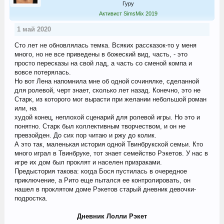
Гуру
Активист SimsMix 2019
1 май 2020
Сто лет не обновлялась темка. Всяких рассказок-то у меня
много, но не все приведены в божеский вид, часть, - это
просто пересказы на свой лад, а часть со сменой компа и
вовсе потерялась.
Но вот Лена напомнила мне об одной сочинялке, сделанной
для ролевой, черт знает, сколько лет назад. Конечно, это не
Старк, из которого мог вырасти при желании небольшой роман
или, на
худой конец, неплохой сценарий для ролевой игры. Но это и
понятно. Старк был коллективным творчеством, и он не
превзойден. До сих пор читаю и ржу до колик.
А это так, маленькая история одной Твинбрукской семьи. Кто
много играл в Твинбруке, тот знает семейство Рэкетов. У нас в
игре их дом был проклят и населен призраками.
Предыстория такова: когда Бося пустилась в очередное
приключение, а Рито еще пытался ее контролировать, он
нашел в проклятом доме Рэкетов старый дневник девочки-
подростка.
Дневник Лолли Рэкет