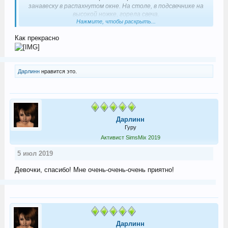
занавеску в распахнутом окне. На столе, в подсвечнике на
высокой ножке, горела свеча.
Нажмите, чтобы раскрыть...
Прихотливо извиваясь под дуновением ветерка, на её
макушке танцевал Огонь.
Как прекрасно
Привлечённые светом, в окно влетали ночные бабочки и
вились, вились вокруг свечи, заворожённые огненной пляской.
Время от времени, какая-нибудь из них подлетала ближе к
Огню, но, опалённая его объятиями, испуганно уносилась
прочь,
Дарлинн
нравится это.
трепеща обугленными крылышками, или бессильно падала к
подножью подсвечника невесомым, рассыпающимся угольком.
Дарлинн
Гуру
Активист SimsMix 2019
Спойлер
5 июл 2019
Девочки, спасибо! Мне очень-очень-очень приятно!
Дарлинн