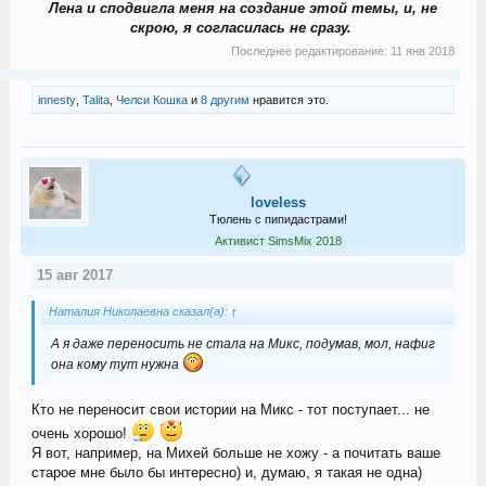
Лена и сподвигла меня на создание этой темы, и, не
скрою, я согласилась не сразу.
Последнее редактирование:
11 янв 2018
innesty
,
Talita
,
Челси Кошка
и
8 другим
нравится это.
loveless
Тюлень с пипидастрами!
Активист SimsMix 2018
15 авг 2017
Наталия Николаевна сказал(а):
↑
А я даже переносить не стала на Микс, подумав, мол, нафиг
она кому тут нужна
Кто не переносит свои истории на Микс - тот поступает... не
очень хорошо!
Я вот, например, на Михей больше не хожу - а почитать ваше
старое мне было бы интересно) и, думаю, я такая не одна)