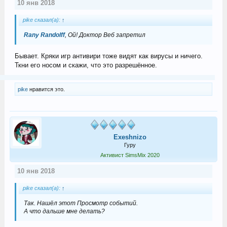
10 янв 2018
pike сказал(а):
↑
Rany Randolff
, Ой! Доктор Веб запретил
Бывает. Кряки игр антивири тоже видят как вирусы и ничего.
Ткни его носом и скажи, что это разрешённое.
pike
нравится это.
Exeshnizo
Гуру
Активист SimsMix 2020
10 янв 2018
pike сказал(а):
↑
Так. Нашёл этот Просмотр событий.
А что дальше мне делать?