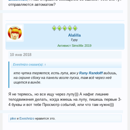
отправляются автоматом?
Alalilla
Гуру
Активист SimsMix 2019
10 янв 2018
Exeshnizo сказал(а):
↑
кто чутка теряется, есть лупа, вон у
Rany Randolff
видишь,
на скрине сбоку на панели возле пуска, там всё через неё
ищется в винде.
Я не теряюсь, но все ищу через лупу))) А нафиг лишние
телодвижения делать, когда жмешь на лупу, пишешь первые 3-
4 буквы и вот тебе Просмотр событий, или что там нужно)))
pike
и
Exeshnizo
нравится это.