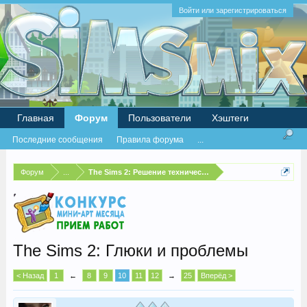
Войти или зарегистрироваться
Главная
Форум
Пользователи
Хэштеги
Последние сообщения
Правила форума
...
Форум
...
The Sims 2: Решение технических проблем
The Sims 2: Глюки и проблемы
< Назад
1
←
8
9
10
11
12
→
25
Вперёд >