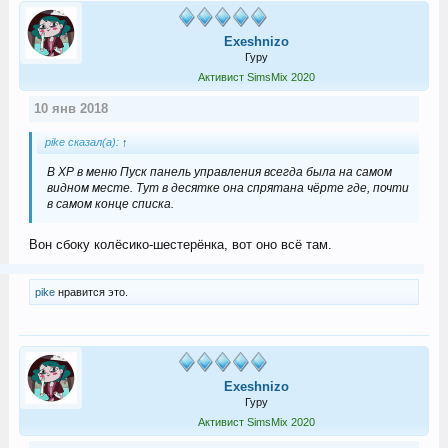
Exeshnizo
Гуру
Активист SimsMix 2020
10 янв 2018
pike сказал(а):
↑
В ХР в меню Пуск панель управления всегда была на самом
видном месте. Тут в десятке она спрятана чёрте где, почти
в самом конце списка.
Вон сбоку колёсико-шестерёнка, вот оно всё там.
pike
нравится это.
Exeshnizo
Гуру
Активист SimsMix 2020