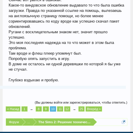
Какое-то виндовское обновление выдавало то что была ошибка
загрузки. Правда по указанной ссылке на помощь, вылезаешь
на англоязычную страницу помощи, но более менее
сориентировавшись по коду вроде как успешно скачал пакет
обновлений.
Ругани с восклицательным знаком нет, значит прошло
успешно.
Это моя последняя надежда на то что может в этом была
проблема.
Там вроде и флеш плеер упомянут был.
Попробую опять запустить в игру.
В доме не осталось ни одной деревяшки по которой я бы уже
не стучал.
Глубоко вздыхаю и пробую.
(Вы должны войти или зарегистрироваться, чтобы ответить.)
< Назад
1
←
8
9
10
11
12
→
25
Вперёд >
Форум
...
The Sims 2: Решение технических проблем