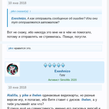
10 янв 2018
pike сказал(а):
↑
Exeshnizo
, А как отправить сообщение об ошибке? Или они
тут отправляются автоматом?
Вот не скажу, ибо никогда это мне ни в чём не помогало,
потому и отправлять не стремилась. Поищи, погугли.
pike
нравится это.
Exeshnizo
Гуру
Активист SimsMix 2020
10 янв 2018
Alalilla
, у
pike
и
ihelen
одинаковые видеокарты, но разные
версии игр, я полагаю, ибо Витя ставит с дисков.
ihelen
, а у
тебя ультимейт или что?
Я грешу ещё на совместимость именно его дисковых версий и