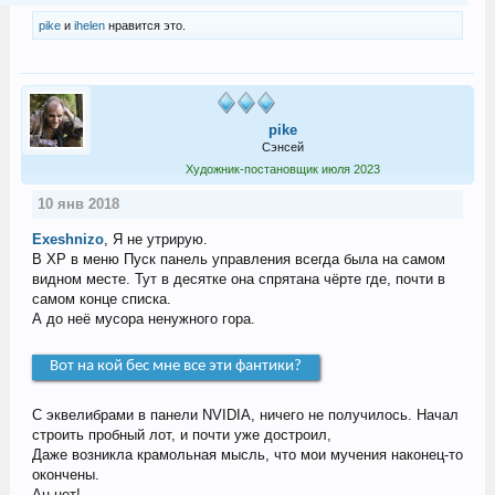
pike
и
ihelen
нравится это.
pike
Сэнсей
Художник-постановщик июля 2023
10 янв 2018
Exeshnizo
, Я не утрирую.
В ХР в меню Пуск панель управления всегда была на самом
видном месте. Тут в десятке она спрятана чёрте где, почти в
самом конце списка.
А до неё мусора ненужного гора.
Вот на кой бес мне все эти фантики?
С эквелибрами в панели NVIDIA, ничего не получилось. Начал
строить пробный лот, и почти уже достроил,
Даже возникла крамольная мысль, что мои мучения наконец-то
окончены.
Ан нет!