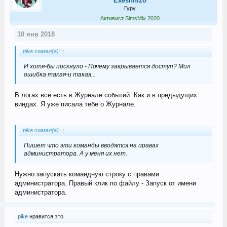
Exeshnizo
Гуру
Активист SimsMix 2020
10 янв 2018
pike сказал(а):
↑
И хотя-бы пискнуло - Почему закрывается доступ? Мол
ошибка такая-и такая...
В логах всё есть в Журнале событий. Как и в предыдущих
виндах. Я уже писала тебе о Журнале.
pike сказал(а):
↑
Пишет что эти команды вводятся на правах
администратора. А у меня их нет.
Нужно запускать командную строку с правами
администратора. Правый клик по файлу - Запуск от имени
администратора.
pike
нравится это.