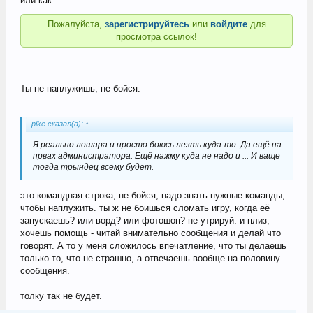
или как
Пожалуйста,
зарегистрируйтесь
или
войдите
для
просмотра ссылок!
Ты не наплужишь, не бойся.
pike сказал(а):
↑
Я реально лошара и просто боюсь лезть куда-то. Да ещё на
првах администратора. Ещё нажму куда не надо и ... И ваще
тогда трындец всему будет.
это командная строка, не бойся, надо знать нужные команды,
чтобы наплужить. ты ж не боишься сломать игру, когда её
запускаешь? или ворд? или фотошоп? не утрируй. и плиз,
хочешь помощь - читай внимательно сообщения и делай что
говорят. А то у меня сложилось впечатление, что ты делаешь
только то, что не страшно, а отвечаешь вообще на половину
сообщения.
толку так не будет.