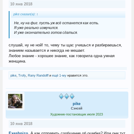
10 янв 2018
pike сказал(а):
↑
Не, ну на фиг. пусть уж всё останется как есть.
Я уже реально измучился.
И уже окончательно готов сдаться.
слушай, ну не ной! то, чему ты щас учишься и разбираешься,
знанием называется и никогда не мешает.
Любое знание - хорошее знание, как говорила одна умная
женщина.
pike
,
Trofy
,
Rany Randolff
и
ещё 1-му
нравится это.
pike
Сэнсей
Художник-постановщик июля 2023
10 янв 2018
Exeshnizo
, А как отправить сообщение об ошибке? Или они тут