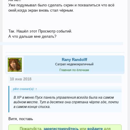
Уже подумывал было сделать скрин и похвалиться что всё
окей,когда экран вновь стал чёрным.
Так. Нашёл этот Просмотр событий.
А что дальше мне делать?
Rany Randolff
Сатрап недемократичный
Главная по ёлочкам
10 янв 2018
pike сказал(а):
↑
В ХР в меню Пуск панель управления всегда была на самом
видном месте. Тут в десятке она спрятана чёрте где, почти
в самом конце списка.
Витя, поставь
Пожалуйста,
зарегистрируйтесь
или
войдите
для