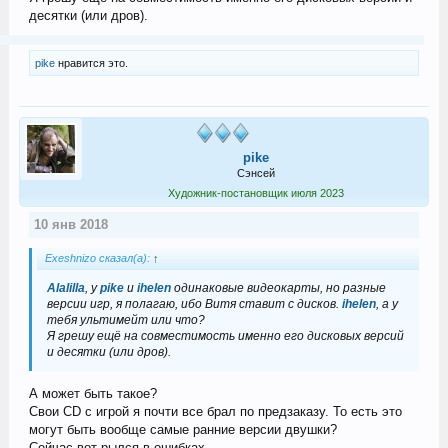
десятки (или дров).
pike
нравится это.
pike
Сэнсей
Художник-постановщик июля 2023
10 янв 2018
Exeshnizo сказал(а):
↑
Alalilla
, у
pike
и
ihelen
одинаковые видеокарты, но разные
версии игр, я полагаю, ибо Витя ставит с дисков.
ihelen
, а у
тебя ультимейт или что?
Я грешу ещё на совместимость именно его дисковых версий
и десятки (или дров).
А может быть такое?
Свои CD с игрой я почти все брал по предзаказу. То есть это
могут быть вообще самые ранние версии двушки?
Сейчас вот рылся в ошибках.