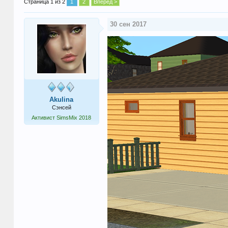
Страница 1 из 2
1
2
Вперёд >
30 сен 2017
Akulina
Сэнсей
Активист SimsMix 2018