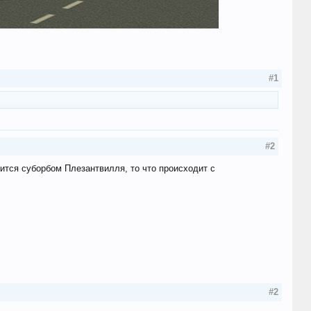
#1
#2
вится суборбом Плезантвилля, то что происходит с
#2