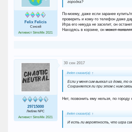
городка?
По-моему, даже если заранее купить/п
проверить и кому-то телефон даже дар
Felix Felicis
Игра его никуда не заселит, он остане
Сэнсей
Находясь в корзине, он
может появлят
Активист SimsMix 2021
30 сен 2017
ihelen сказал(а):
↑
Если у меня сим выехал из дома, то 
Сохраняется ли при этом с ним связь
Нет, позвонить ему нельзя, по городу 
29715000
Люблю NPC
ihelen сказал(а):
↑
Активист SimsMix 2021
И есть ли вероятность, что игра са