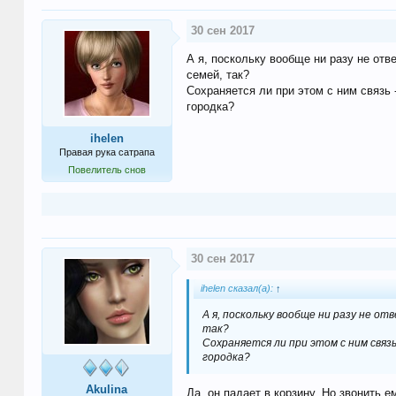
30 сен 2017
А я, поскольку вообще ни разу не отв
семей, так?
Сохраняется ли при этом с ним связь -
городка?
ihelen
Правая рука сатрапа
Повелитель снов
30 сен 2017
ihelen сказал(а):
↑
А я, поскольку вообще ни разу не от
так?
Сохраняется ли при этом с ним связь
городка?
Akulina
Да, он падает в корзину. Но звонить 