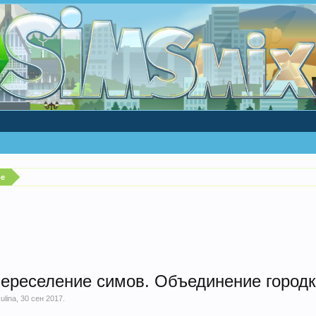
ре
переселение симов. Объединение город
ulina
,
30 сен 2017
.