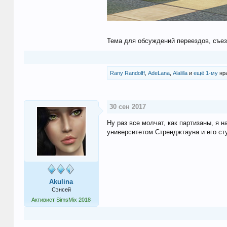
Тема для обсуждений переездов, съез
Rany Randolff
,
AdeLana
,
Alalilla
и
ещё 1-му
нра
30 сен 2017
Ну раз все молчат, как партизаны, я 
университетом Стренджтауна и его ст
Akulina
Сэнсей
Активист SimsMix 2018