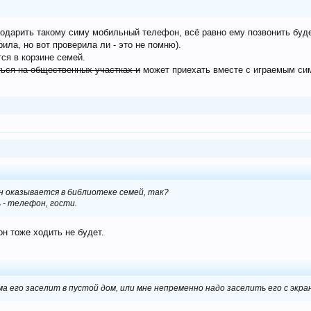
одарить такому симу мобильный телефон, всё равно ему позвонить будет
ила, но вот проверила ли - это не помню).
тся в корзине семей.
ься на общественных участках и
может приехать вместе с играемым сим
он оказывается в библиотеке семей, так?
 - телефон, гости.
он тоже ходить не будет.
ма его заселит в пустой дом, или мне непременно надо заселить его с экра