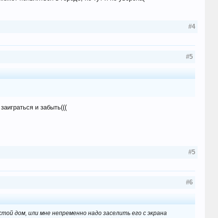
#4
#5
заиграться и забыть(((
#5
#6
стой дом, или мне непременно надо заселить его с экрана