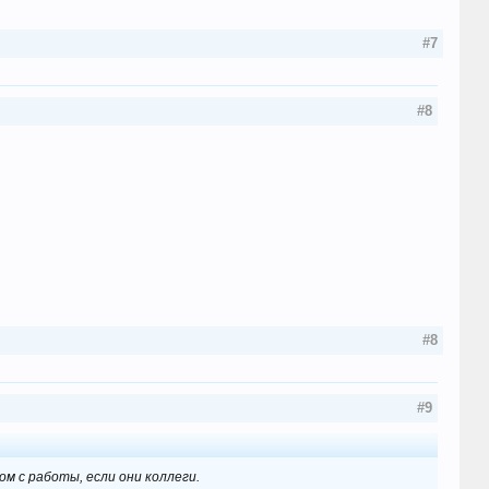
#7
#8
#8
#9
м с работы, если они коллеги.