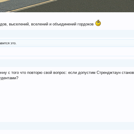
дов, выселений, вселений и объединений гордоков
вится это.
начну с того что повторю свой вопрос: если допустим Стренджтаун стано
удентами?