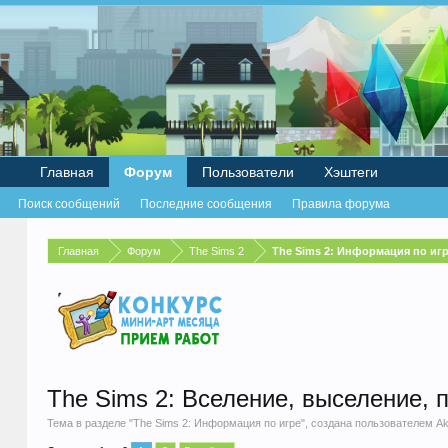
Главная
Форум
Пользователи
Хэштеги
Поиск сообщений
Последние сообщения
Правила форума
Главная
Форум
The Sims 2
The Sims 2: Информация по иг
The Sims 2: Вселение, выселение, 
Тема в разделе "
The Sims 2: Информация по игре
", создана пользователем
Ak