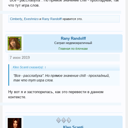
"Все - расслабуха". Но прямое значение chill - прохладный, так
что тут игра слов.
Cimberly
,
Exeshnizo
и
Rany Randolff
нравится это.
Rany Randolff
Сатрап недемократичный
Главная по ёлочкам
7 июн 2019
Kleo Scanti сказал(а):
↑
"Все - расслабуха". Но прямое значение chill - прохладный,
так что тут игра слов.
Ну вот я и застопорилась, как это перевести в данном
контексте.
Kleo Scanti