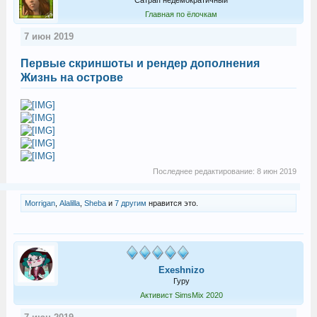
Сатрап недемократичный
Главная по ёлочкам
7 июн 2019
Первые скриншоты и рендер дополнения
Жизнь на острове
Последнее редактирование:
8 июн 2019
Morrigan
,
Alalilla
,
Sheba
и
7 другим
нравится это.
Exeshnizo
Гуру
Активист SimsMix 2020