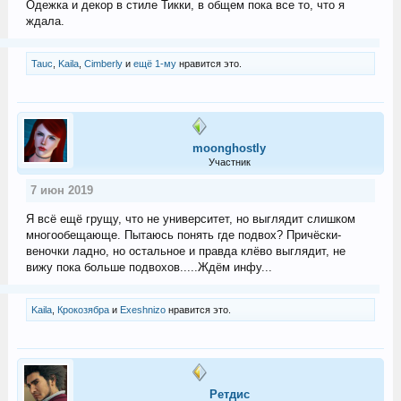
Одежка и декор в стиле Тикки, в общем пока все то, что я
ждала.
Tauc
,
Kaila
,
Cimberly
и
ещё 1-му
нравится это.
moonghostly
Участник
7 июн 2019
Я всё ещё грущу, что не университет, но выглядит слишком
многообещающе. Пытаюсь понять где подвох? Причёски-
веночки ладно, но остальное и правда клёво выглядит, не
вижу пока больше подвохов.....Ждём инфу...
Kaila
,
Крокозябра
и
Exeshnizo
нравится это.
Ретдис