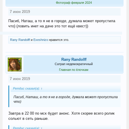
Фотограф февраля 2024
7 июн 2019
Пасиб, Наташ, а то я не в городе, думала может пропустила
что) (ловить инет на даче это тот ещё квест))
Rany Randolff
и
Exeshnizo
нравится это.
Rany Randolff
Сатрап недемократичный
Главная по ёлочкам
7 июн 2019
Ретдис сказал(а):
↑
Пасиб, Наташ, а то я не в городе, думала может пропустила
что)
Завтра в 22 00 по мск будет анонс. Хотя скорее всего ролик
сольют в сеть раньше.
Ретдис сказал(а):
↑