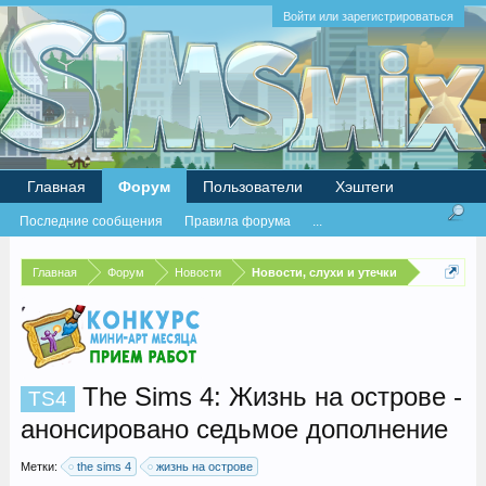
Войти или зарегистрироваться
Главная
Форум
Пользователи
Хэштеги
Последние сообщения
Правила форума
...
Главная
Форум
Новости
Новости, слухи и утечки
The Sims 4: Жизнь на острове -
TS4
анонсировано седьмое дополнение
Метки:
the sims 4
жизнь на острове