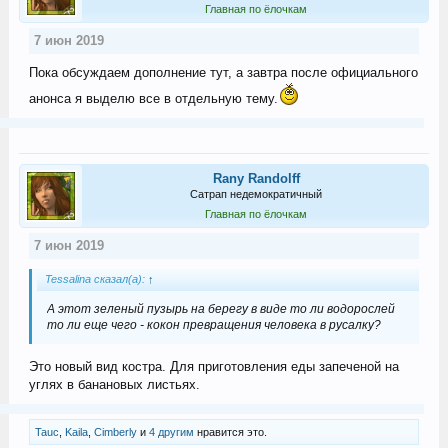
Главная по ёлочкам
7 июн 2019
Пока обсуждаем дополнение тут, а завтра после официального
анонса я выделю все в отдельную тему.
Rany Randolff
Сатрап недемократичный
Главная по ёлочкам
7 июн 2019
Tessalina сказал(а):
↑
А этот зеленый пузырь на берегу в виде то ли водорослей
то ли еще чего - кокон превращения человека в русалку?
Это новый вид костра. Для приготовления еды запеченой на
углях в банановых листьях.
Tauc
,
Kaila
,
Cimberly
и
4 другим
нравится это.