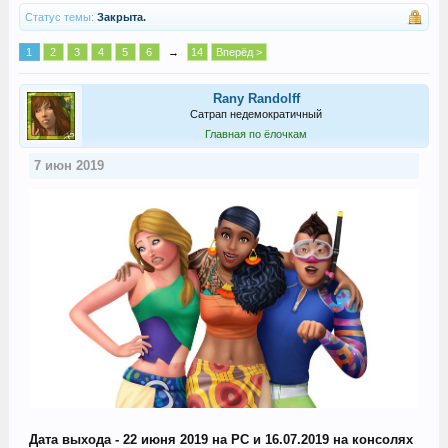
Статус темы:
Закрыта.
1
2
3
4
5
6
→
14
Вперёд >
Rany Randolff
Сатрап недемократичный
Главная по ёлочкам
7 июн 2019
Дата выхода - 22 июня 2019 на PC и 16.07.2019 на консолях