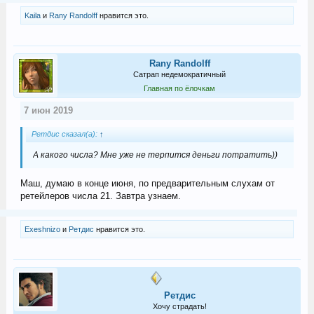
Kaila
и
Rany Randolff
нравится это.
Rany Randolff
Сатрап недемократичный
Главная по ёлочкам
7 июн 2019
Ретдис сказал(а):
↑
А какого числа? Мне уже не терпится деньги потратить))
Маш, думаю в конце июня, по предварительным слухам от
ретейлеров числа 21. Завтра узнаем.
Exeshnizo
и
Ретдис
нравится это.
Ретдис
Хочу страдать!