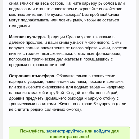
сима влияют на весь остров. Начните карьеру рыболова или
водолаза или станьте спасателем и охраняйте спокойствие
местных жителей. Не нужна карьера? Без проблем! Симы
могут подрабатывать или ловить рыбу, чтобы не остаться
голодными.
Местная культура.
Традиции Сулани уходят корнями в
далекое прошлое, и ваши симы узнают много нового. Симы
получат полные впечатления от нового образа жизни, посетив
пикник с грилем, познакомившись с местным фольклором,
попробовав тропические деликатесы и пообщавшись с
предками островных жителей.
Островная атмосфера.
Облачите симов в тропические
наряды с узорами, навеянными солнцем, песком и волнами,
или же выберите снаряжение для водных забав — например,
плавания с маской и трубкой. Создайте собственный рай,
добавив предметы домашнего обихода и барную стойку с
тропическими напитками. Жизнь на острове безупречна (если
не считать редких солнечных ожогов).
Пожалуйста,
зарегистрируйтесь
или
войдите
для
просмотра ссылок!