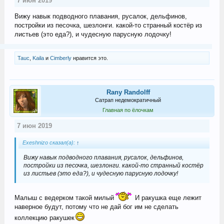
7 июн 2019
Вижу навык подводного плавания, русалок, дельфинов,
постройки из песочка, шезлонги. какой-то странный костёр из
листьев (это еда?), и чудесную парусную лодочку!
Tauc
,
Kaila
и
Cimberly
нравится это.
Rany Randolff
Сатрап недемократичный
Главная по ёлочкам
7 июн 2019
Exeshnizo сказал(а):
↑
Вижу навык подводного плавания, русалок, дельфинов,
постройки из песочка, шезлонги. какой-то странный костёр
из листьев (это еда?), и чудесную парусную лодочку!
Малыш с ведерком такой милый
И ракушка еще лежит
наверное будут, потому что не дай бог им не сделать
коллекцию ракушек