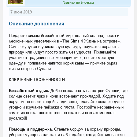
Главная по ёлочкам
7 июн 2019
Описание дополнения
Подарите симам беззаботный мир, полный солнца, песка и
бесконечных увеселений в «The Sims 4 Жизнь на острове».
Симы окунутся в уникальную культуру, научатся охранять
природу или будут просто жить без удобств. Принимайте
участие в традиционных мероприятиях, носите местную
одежду и попивайте напиток корня кавы — примите образ
жизни острова Сулани.
КЛЮЧЕВЫЕ ОСОБЕННОСТИ
Беззаботный отдых.
Добро пожаловать на остров Сулани, где
солнце светит ярко и ночи встречают прохладой. Ходите под
парусом по сверкающей глади воды, плавайте сколько душе
угодно и изучайте пейзажи с плота. Постройте несравненный
замок из песка, поохотьтесь на скатов и познакомьтесь с
русалкой!
Помощь и поддержка.
Станьте борцом за охрану природы,
уберите мусор на пляжах и наблюдайте, как действия вашего