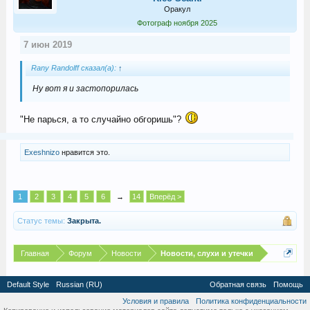
Оракул
Фотограф ноября 2025
7 июн 2019
Rany Randolff сказал(а):
↑
Ну вот я и застопорилась
"Не парься, а то случайно обгоришь"?
Exeshnizo
нравится это.
1
2
3
4
5
6
→
14
Вперёд >
Статус темы:
Закрыта.
Главная
Форум
Новости
Новости, слухи и утечки
Default Style
Russian (RU)
Обратная связь
Помощь
Условия и правила
Политика конфиденциальности