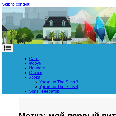
Skip to content
Сайт
Форум
Новости
Статьи
Уроки
Уроки по The Sims 3
Уроки по The Sims 4
Sims Генератор
Метка: мой первый пи