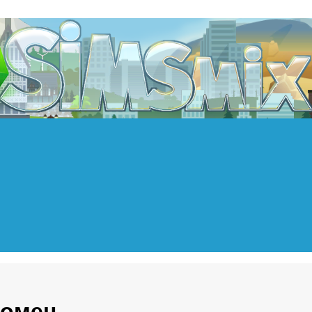
томец