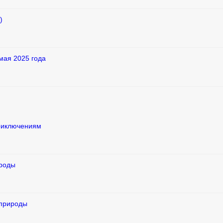
)
мая 2025 года
приключениям
ироды
 природы