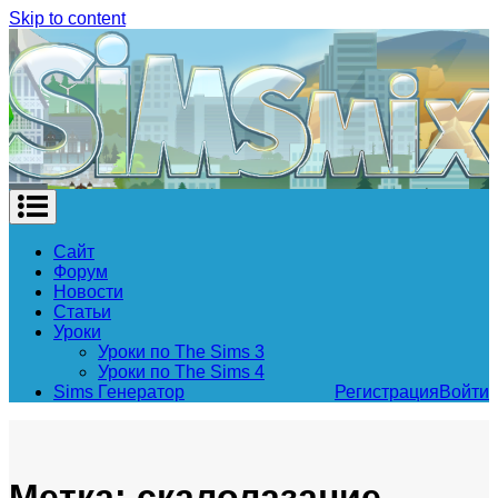
Skip to content
Сайт
Форум
Новости
Статьи
Уроки
Уроки по The Sims 3
Уроки по The Sims 4
Sims Генератор
Регистрация
Войти
Метка: скалолазание