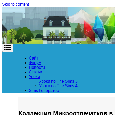
Skip to content
Сайт
Форум
Новости
Статьи
Уроки
Уроки по The Sims 3
Уроки по The Sims 4
Sims Генератор
Коллекция Микроотпечатков в 