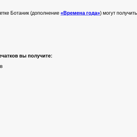
етке Ботаник (дополнение
«Времена года»
) могут получит
ечатков вы получите:
ов