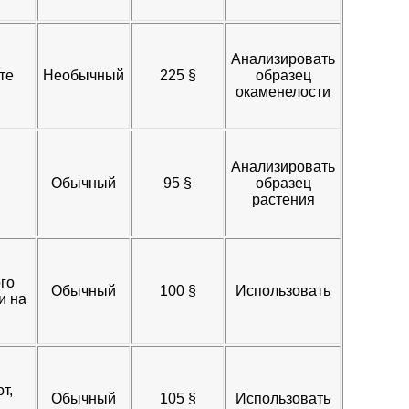
Анализировать
те
Необычный
225 §​
образец
окаменелости
Анализировать
Обычный
95 §​
образец
растения
го
Обычный
100 §​
Использовать
и на
т,
Обычный
105 §​
Использовать