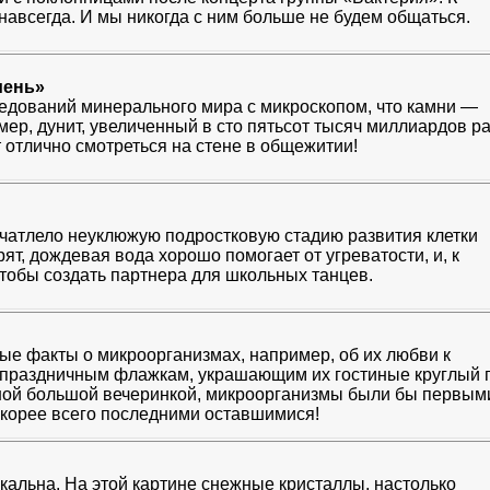
 навсегда. И мы никогда с ним больше не будем общаться.
мень»
следований минерального мира с микроскопом, что камни —
мер, дунит, увеличенный в сто пятьсот тысяч миллиардов ра
 отлично смотреться на стене в общежитии!
ечатлело неуклюжую подростковую стадию развития клетки
ят, дождевая вода хорошо помогает от угреватости, и, к
 чтобы создать партнера для школьных танцев.
ые факты о микроорганизмах, например, об их любви к
 праздничным флажкам, украшающим их гостиные круглый г
ной большой вечеринкой, микроорганизмы были бы первым
 скорее всего последними оставшимися!
икальна. На этой картине снежные кристаллы, настолько