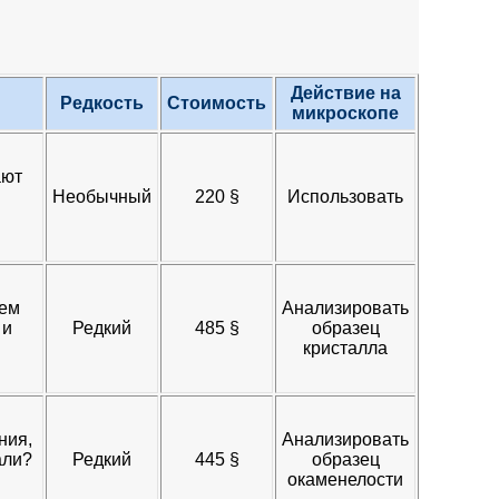
Действие на
Редкость
Стоимость
микроскопе
ают
Необычный
220 §​
Использовать
нем
Анализировать
 и
Редкий
485 §​
образец
кристалла
ния,
Анализировать
али?
Редкий
445 §​
образец
окаменелости