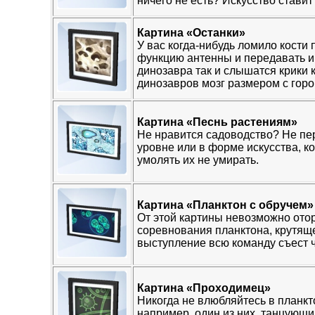
ничего не есть? Искусство ставит
Картина «Останки»
У вас когда-нибудь ломило кости
функцию антенны и передавать ин
динозавра так и слышатся крики к
динозавров мозг размером с горо
Картина «Песнь растениям»
Не нравится садоводство? Не пе
уровне или в форме искусства, ко
умолять их не умирать.
Картина «Планктон с обручем»
От этой картины невозможно отор
соревнования планктона, крутящег
выступление всю команду съест 
Картина «Проходимец»
Никогда не влюбляйтесь в планкто
например, один из них, танцующи