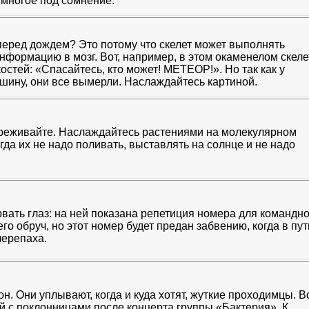
 многое под сомнение.
 перед дождем? Это потому что скелет может выполнять
формацию в мозг. Вот, например, в этом окаменелом скеле
остей: «Спасайтесь, кто может! МЕТЕОР!». Но так как у
шину, они все вымерли. Наслаждайтесь картиной.
реживайте. Наслаждайтесь растениями на молекулярном
гда их не надо поливать, выставлять на солнце и не надо
вать глаз: на ней показана репетиция номера для командно
о обруч, но этот номер будет предан забвению, когда в пут
черепаха.
н. Они уплывают, когда и куда хотят, жуткие проходимцы. Во
й с поклонницами после концерта группы «Бактерия». К