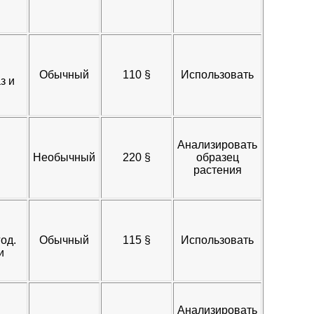
Обычный
110 §​
Использовать
з и
Анализировать
Необычный
220 §​
образец
растения
од.
Обычный
115 §​
Использовать
и
Анализировать