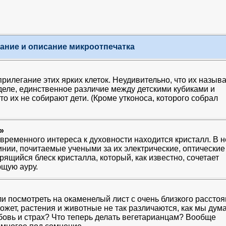
ание и описание микроотпечатка
прилегание этих ярких клеток. Неудивительно, что их назыв
деле, единственное различие между детскими кубиками и
то их не собирают дети. (Кроме утконоса, которого собрал
»
овременного интереса к духовности находится кристалл. В 
инии, почитаемые учеными за их электрические, оптические
ящийся блеск кристалла, который, как известно, сочетает
щую ауру.
ли посмотреть на окаменелый лист с очень близкого расстоя
Может, растения и животные не так различаются, как мы дум
бовь и страх? Что теперь делать вегетарианцам? Вообще