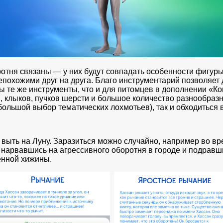
ротня связаны — у них будут совпадать особенности фигур
 непохожими друг на друга. Благо инструментарий позволяе
ы те же инструменты, что и для питомцев в дополнении «Ко
 клыков, пучков шерсти и большое количество разнообразн
большой выбор тематических лохмотьев), так и обходиться в
 выть на Луну. Заразиться можно случайно, например во в
 нарвавшись на агрессивного оборотня в городе и подравши
енной хижины.