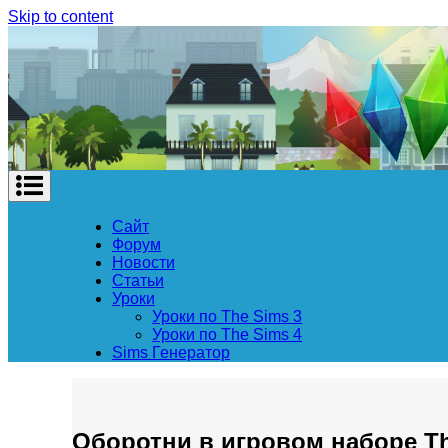
Skip to content
Сайт
Форум
Новости
Статьи
Уроки
Уроки по The Sims 3
Уроки по The Sims 4
Sims Генератор
Оборотни в игровом наборе T