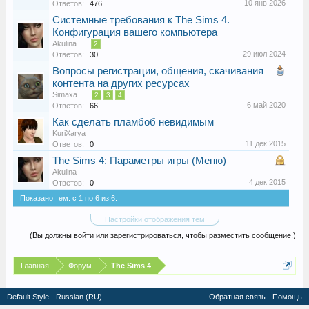
10 янв 2026
Ответов:
476
Системные требования к The Sims 4.
Конфигурация вашего компьютера
Akulina
...
2
29 июл 2024
Ответов:
30
Вопросы регистрации, общения, скачивания
контента на других ресурсах
Simaxa
...
2
3
4
6 май 2020
Ответов:
66
Как сделать пламбоб невидимым
KuriXarya
11 дек 2015
Ответов:
0
The Sims 4: Параметры игры (Меню)
Akulina
4 дек 2015
Ответов:
0
Показано тем: с 1 по 6 из 6.
Настройки отображения тем
(Вы должны войти или зарегистрироваться, чтобы разместить сообщение.)
Главная
Форум
The Sims 4
Default Style
Russian (RU)
Обратная связь
Помощь