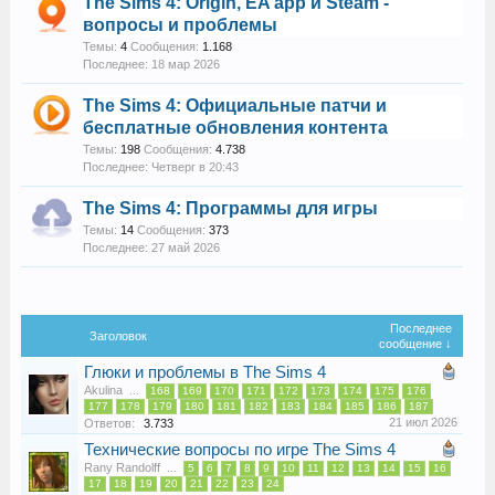
The Sims 4: Origin, EA app и Steam -
вопросы и проблемы
Темы:
4
Сообщения:
1.168
18 мар 2026
The Sims 4: Официальные патчи и
бесплатные обновления контента
Темы:
198
Сообщения:
4.738
Четверг в 20:43
The Sims 4: Программы для игры
Темы:
14
Сообщения:
373
27 май 2026
Последнее
Заголовок
сообщение ↓
Глюки и проблемы в The Sims 4
Akulina
...
168
169
170
171
172
173
174
175
176
177
178
179
180
181
182
183
184
185
186
187
21 июл 2026
Ответов:
3.733
Технические вопросы по игре The Sims 4
Rany Randolff
...
5
6
7
8
9
10
11
12
13
14
15
16
17
18
19
20
21
22
23
24