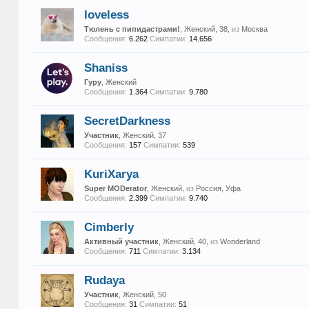
loveless
Тюлень с пипидастрами!
, Женский, 38,
из
Москва
Сообщения:
6.262
Симпатии:
14.656
Shaniss
Гуру
, Женский
Сообщения:
1.364
Симпатии:
9.780
SecretDarkness
Участник
, Женский, 37
Сообщения:
157
Симпатии:
539
KuriXarya
Super MODerator
, Женский,
из
Россия, Уфа
Сообщения:
2.399
Симпатии:
9.740
Cimberly
Активный участник
, Женский, 40,
из
Wonderland
Сообщения:
711
Симпатии:
3.134
Rudaya
Участник
, Женский, 50
Сообщения:
31
Симпатии:
51