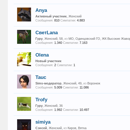
Anya
Активный участник
, Женский
Сообщения:
810
Симпатии:
4.883
СветLana
Гуру
, Женский, 58,
из
МО, Одинцовский ГО, ЖК Высокие Жаво
Сообщения:
1.340
Симпатии:
7.163
Olena
Новый участник
Сообщения:
2
Симпатии:
1
Tauc
Sims-модератор
, Женский, 49,
из
Воронеж
Сообщения:
5.009
Симпатии:
11.086
Trofy
Гуру
, Женский, 36
Сообщения:
1.992
Симпатии:
10.497
simiya
Сэнсей
, Женский,
из
Киров, Вятка