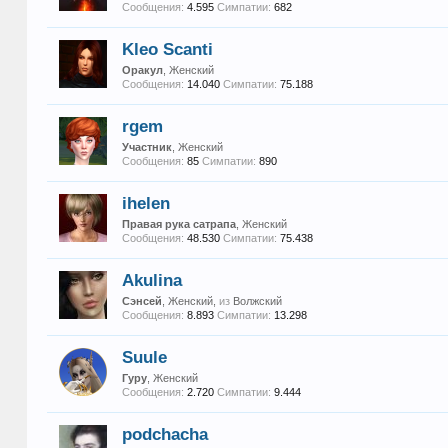
Сообщения:
4.595
Симпатии:
682
Kleo Scanti
Оракул
, Женский
Сообщения:
14.040
Симпатии:
75.188
rgem
Участник
, Женский
Сообщения:
85
Симпатии:
890
ihelen
Правая рука сатрапа
, Женский
Сообщения:
48.530
Симпатии:
75.438
Akulina
Сэнсей
, Женский,
из
Волжский
Сообщения:
8.893
Симпатии:
13.298
Suule
Гуру
, Женский
Сообщения:
2.720
Симпатии:
9.444
podchacha