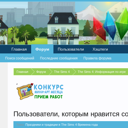
Главная
Форум
Пользователи
Хэштеги
Поиск сообщений
Последние сообщения
Правила форума
Главная
Форум
The Sims 4
The Sims 4: Информация по игре
Пользователи, которым нравится с
Тема:
Праздники и традиции в The Sims 4 Времена года