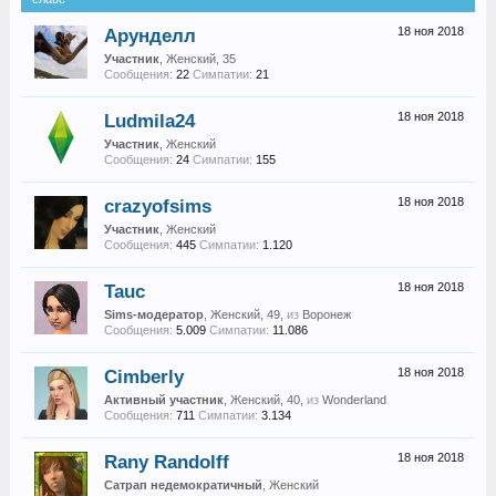
Арунделл
18 ноя 2018
Участник
, Женский, 35
Сообщения:
22
Симпатии:
21
Ludmila24
18 ноя 2018
Участник
, Женский
Сообщения:
24
Симпатии:
155
crazyofsims
18 ноя 2018
Участник
, Женский
Сообщения:
445
Симпатии:
1.120
Tauc
18 ноя 2018
Sims-модератор
, Женский, 49,
из
Воронеж
Сообщения:
5.009
Симпатии:
11.086
Cimberly
18 ноя 2018
Активный участник
, Женский, 40,
из
Wonderland
Сообщения:
711
Симпатии:
3.134
Rany Randolff
18 ноя 2018
Сатрап недемократичный
, Женский