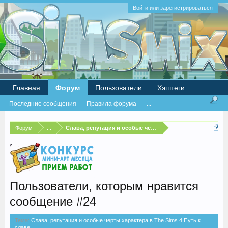
Войти или зарегистрироваться
Главная
Форум
Пользователи
Хэштеги
Последние сообщения
Правила форума
...
Форум
...
Слава, репутация и особые черты характера в The Sims 4
Пользователи, которым нравится
сообщение #24
Тема:
Слава, репутация и особые черты характера в The Sims 4 Путь к
славе