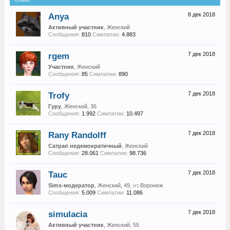
Anya
8 дек 2018
Активный участник
, Женский
Сообщения:
810
Симпатии:
4.883
rgem
7 дек 2018
Участник
, Женский
Сообщения:
85
Симпатии:
890
Trofy
7 дек 2018
Гуру
, Женский, 36
Сообщения:
1.992
Симпатии:
10.497
Rany Randolff
7 дек 2018
Сатрап недемократичный
, Женский
Сообщения:
28.061
Симпатии:
98.736
Tauc
7 дек 2018
Sims-модератор
, Женский, 49,
из
Воронеж
Сообщения:
5.009
Симпатии:
11.086
simulacia
7 дек 2018
Активный участник
, Женский, 55