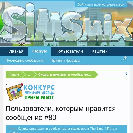
Войти или зарегистрироваться
Главная
Форум
Пользователи
Хэштеги
Последние сообщения
Правила форума
...
Форум
...
Слава, репутация и особые черты характера в The Sims 4
Пользователи, которым нравится
сообщение #80
Тема:
Слава, репутация и особые черты характера в The Sims 4 Путь к
славе