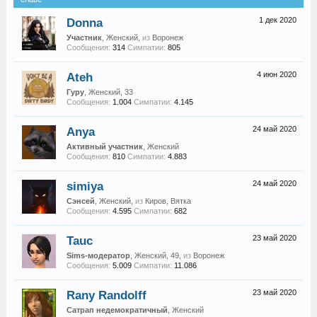
Donna
1 дек 2020
Участник
, Женский,
из
Воронеж
Сообщения:
314
Симпатии:
805
Ateh
4 июн 2020
Гуру
, Женский, 33
Сообщения:
1.004
Симпатии:
4.145
Anya
24 май 2020
Активный участник
, Женский
Сообщения:
810
Симпатии:
4.883
simiya
24 май 2020
Сэнсей
, Женский,
из
Киров, Вятка
Сообщения:
4.595
Симпатии:
682
Tauc
23 май 2020
Sims-модератор
, Женский, 49,
из
Воронеж
Сообщения:
5.009
Симпатии:
11.086
Rany Randolff
23 май 2020
Сатрап недемократичный
, Женский