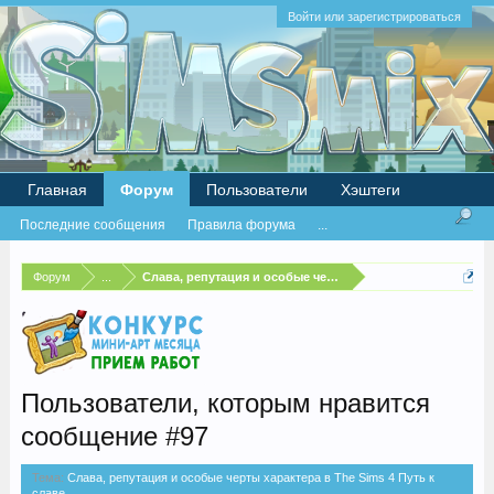
Войти или зарегистрироваться
Главная
Форум
Пользователи
Хэштеги
Последние сообщения
Правила форума
...
Форум
...
Слава, репутация и особые черты характера в The Sims 4
Пользователи, которым нравится
сообщение #97
Тема:
Слава, репутация и особые черты характера в The Sims 4 Путь к
славе