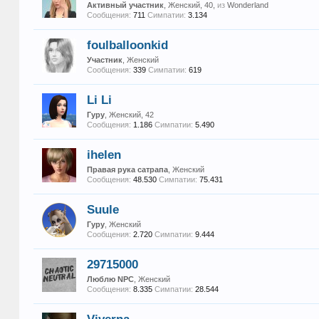
Активный участник
, Женский, 40,
из
Wonderland
Сообщения:
711
Симпатии:
3.134
foulballoonkid
Участник
, Женский
Сообщения:
339
Симпатии:
619
Li Li
Гуру
, Женский, 42
Сообщения:
1.186
Симпатии:
5.490
ihelen
Правая рука сатрапа
, Женский
Сообщения:
48.530
Симпатии:
75.431
Suule
Гуру
, Женский
Сообщения:
2.720
Симпатии:
9.444
29715000
Люблю NPC
, Женский
Сообщения:
8.335
Симпатии:
28.544