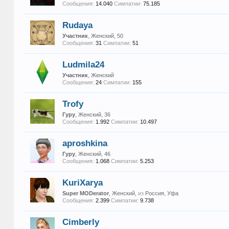
Сообщения:
14.040
Симпатии:
75.185
Rudaya
Участник
, Женский, 50
Сообщения:
31
Симпатии:
51
Ludmila24
Участник
, Женский
Сообщения:
24
Симпатии:
155
Trofy
Гуру
, Женский, 36
Сообщения:
1.992
Симпатии:
10.497
aproshkina
Гуру
, Женский, 46
Сообщения:
1.068
Симпатии:
5.253
KuriXarya
Super MODerator
, Женский,
из
Россия, Уфа
Сообщения:
2.399
Симпатии:
9.738
Cimberly