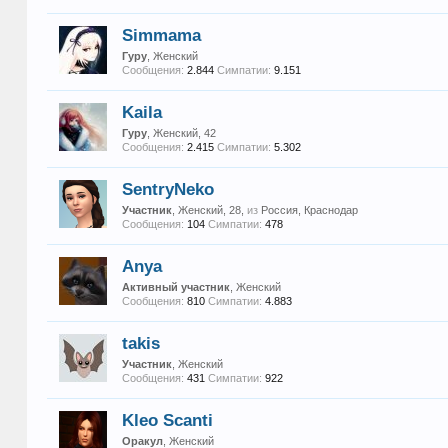
Simmama
Гуру
, Женский
Сообщения:
2.844
Симпатии:
9.151
Kaila
Гуру
, Женский, 42
Сообщения:
2.415
Симпатии:
5.302
SentryNeko
Участник
, Женский, 28,
из
Россия, Краснодар
Сообщения:
104
Симпатии:
478
Anya
Активный участник
, Женский
Сообщения:
810
Симпатии:
4.883
takis
Участник
, Женский
Сообщения:
431
Симпатии:
922
Kleo Scanti
Оракул
, Женский