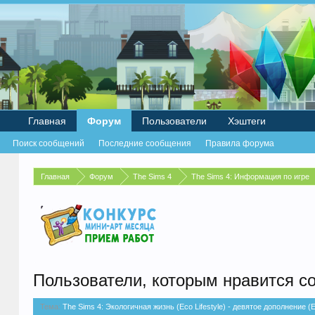
Главная
Форум
Пользователи
Хэштеги
Поиск сообщений
Последние сообщения
Правила форума
Главная
Форум
The Sims 4
The Sims 4: Информация по игре
Пользователи, которым нравится с
Тема:
The Sims 4: Экологичная жизнь (Eco Lifestyle) - девятое дополнение (