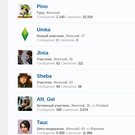
Pino
Гуру
, Женский
Сообщения:
2.140
Симпатии:
10.319
Umka
Новый участник
, Женский, 37
Сообщения:
0
Симпатии:
0
Jinia
Участник
, Женский, 30
Сообщения:
62
Симпатии:
311
Sheba
Участник
, Женский, 53
Сообщения:
84
Симпатии:
56
AN_Gel
Активный участник
, Женский, 35,
из
Portland
Сообщения:
585
Симпатии:
3.074
Tauc
Sims-модератор
, Женский, 49,
из
Воронеж
Сообщения:
5.009
Симпатии:
11.086