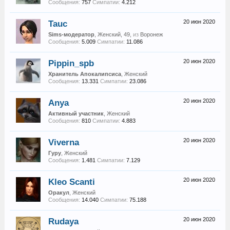
Сообщения:
757
Симпатии:
4.212
Tauc
20 июн 2020
Sims-модератор
, Женский, 49,
из
Воронеж
Сообщения:
5.009
Симпатии:
11.086
Pippin_spb
20 июн 2020
Хранитель Апокалипсиса
, Женский
Сообщения:
13.331
Симпатии:
23.086
Anya
20 июн 2020
Активный участник
, Женский
Сообщения:
810
Симпатии:
4.883
Viverna
20 июн 2020
Гуру
, Женский
Сообщения:
1.481
Симпатии:
7.129
Kleo Scanti
20 июн 2020
Оракул
, Женский
Сообщения:
14.040
Симпатии:
75.188
Rudaya
20 июн 2020