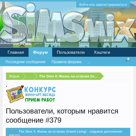
Войти или зарегистрироваться
Главная
Форум
Пользователи
Хэштеги
Последние сообщения
Правила форума
...
Форум
...
The Sims 4: Жизнь на острове (Island Living) - седьмое д
Пользователи, которым нравится
сообщение #379
Тема:
The Sims 4: Жизнь на острове (Island Living) - седьмое дополнение
(EP 07)