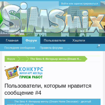
Войти или зарегистрироваться
Главная
Форум
Пользователи
Хэштеги
Последние сообщения
Правила форума
...
Форум
...
The Sims 4: Интерьер мечты (Dream Home Decorator) - де
Пользователи, которым нравится
сообщение #4
Тема:
The Sims 4: Интерьер мечты (Dream Home Decorator) - десятый
игровой набор (GP 10)