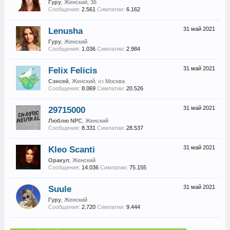
Гуру
, Женский, 36
Сообщения:
2.561
Симпатии:
6.162
Lenusha
31 май 2021
Гуру
, Женский
Сообщения:
1.036
Симпатии:
2.984
Felix Felicis
31 май 2021
Сэнсей
, Женский,
из
Москва
Сообщения:
8.069
Симпатии:
20.526
29715000
31 май 2021
Люблю NPC
, Женский
Сообщения:
8.331
Симпатии:
28.537
Kleo Scanti
31 май 2021
Оракул
, Женский
Сообщения:
14.036
Симпатии:
75.155
Suule
31 май 2021
Гуру
, Женский
Сообщения:
2.720
Симпатии:
9.444