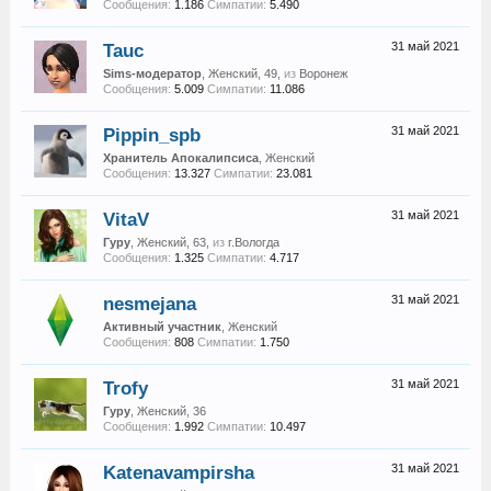
Сообщения:
1.186
Симпатии:
5.490
Tauc
31 май 2021
Sims-модератор
, Женский, 49,
из
Воронеж
Сообщения:
5.009
Симпатии:
11.086
Pippin_spb
31 май 2021
Хранитель Апокалипсиса
, Женский
Сообщения:
13.327
Симпатии:
23.081
VitaV
31 май 2021
Гуру
, Женский, 63,
из
г.Вологда
Сообщения:
1.325
Симпатии:
4.717
nesmejana
31 май 2021
Активный участник
, Женский
Сообщения:
808
Симпатии:
1.750
Trofy
31 май 2021
Гуру
, Женский, 36
Сообщения:
1.992
Симпатии:
10.497
Katenavampirsha
31 май 2021