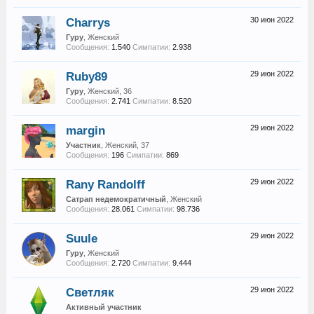
Charrys
30 июн 2022
Гуру
, Женский
Сообщения:
1.540
Симпатии:
2.938
Ruby89
29 июн 2022
Гуру
, Женский, 36
Сообщения:
2.741
Симпатии:
8.520
margin
29 июн 2022
Участник
, Женский, 37
Сообщения:
196
Симпатии:
869
Rany Randolff
29 июн 2022
Сатрап недемократичный
, Женский
Сообщения:
28.061
Симпатии:
98.736
Suule
29 июн 2022
Гуру
, Женский
Сообщения:
2.720
Симпатии:
9.444
Светляк
29 июн 2022
Активный участник