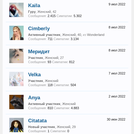
Kaila
9 июл 2022
Гуру
, Женский, 42
Сообщения:
2.415
Симпатии:
5.302
Cimberly
8 июл 2022
Активный участник
, Женский, 40,
из
Wonderland
Сообщения:
711
Симпатии:
3.134
Меридит
8 июл 2022
Участник
, Женский, 27
Сообщения:
93
Симпатии:
812
Velka
7 июл 2022
Участник
, Женский
Сообщения:
118
Симпатии:
504
Anya
2 июл 2022
Активный участник
, Женский
Сообщения:
810
Симпатии:
4.883
Citatata
30 июн 2022
Новый участник
, Женский, 29
Сообщения:
1
Симпатии:
0