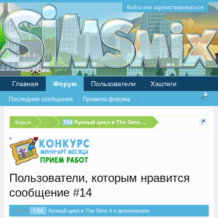
Войти или зарегистрироваться
Главная
Форум
Пользователи
Хэштеги
Последние сообщения
Правила форума
...
Форум
...
TS4
Лунный цикл в The Sims 4 и дополнениях
Пользователи, которым нравится
сообщение #14
Тема:
TS4
Лунный цикл в The Sims 4 и дополнениях