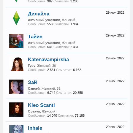
Сообщения:
987
Симпатии:
3.286
Дилайла
29 июн 2022
Активный участник
, Женский
Сообщения:
558
Симпатии:
1.984
Тайин
29 июн 2022
Активный участник
, Женский
Сообщения:
641
Симпатии:
2.434
Katenavampirsha
29 июн 2022
Гуру
, Женский, 36
Сообщения:
2.561
Симпатии:
6.162
Зай
29 июн 2022
Сэнсей
, Женский, 39
Сообщения:
6.744
Симпатии:
20.858
Kleo Scanti
29 июн 2022
Оракул
, Женский
Сообщения:
14.040
Симпатии:
75.185
Inhale
29 июн 2022