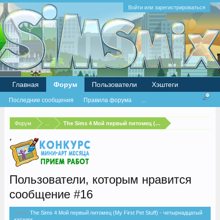
Войти или зарегистрироваться
Главная
Форум
Пользователи
Хэштеги
Последние сообщения
Правила форума
...
Форум
...
The Sims 4 Мой первый питомец (My First Pet Stuff) - че
Пользователи, которым нравится
сообщение #16
Тема:
The Sims 4 Мой первый питомец (My First Pet Stuff) - четырнадцатый
каталог