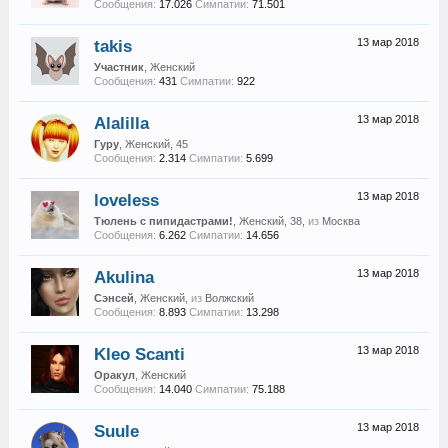
Сообщения:
17.026
Симпатии:
71.501
takis
13 мар 2018
Участник
, Женский
Сообщения:
431
Симпатии:
922
Alalilla
13 мар 2018
Гуру
, Женский, 45
Сообщения:
2.314
Симпатии:
5.699
loveless
13 мар 2018
Тюлень с пипидастрами!
, Женский, 38,
из
Москва
Сообщения:
6.262
Симпатии:
14.656
Akulina
13 мар 2018
Сэнсей
, Женский,
из
Волжский
Сообщения:
8.893
Симпатии:
13.298
Kleo Scanti
13 мар 2018
Оракул
, Женский
Сообщения:
14.040
Симпатии:
75.188
Suule
13 мар 2018