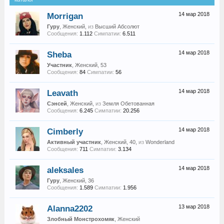
Morrigan
14 мар 2018
Гуру
, Женский,
из
Высший Абсолют
Сообщения:
1.112
Симпатии:
6.511
Sheba
14 мар 2018
Участник
, Женский, 53
Сообщения:
84
Симпатии:
56
Leavath
14 мар 2018
Сэнсей
, Женский,
из
Земля Обетованная
Сообщения:
6.245
Симпатии:
20.256
Cimberly
14 мар 2018
Активный участник
, Женский, 40,
из
Wonderland
Сообщения:
711
Симпатии:
3.134
aleksales
14 мар 2018
Гуру
, Женский, 36
Сообщения:
1.589
Симпатии:
1.956
Alanna2202
13 мар 2018
Злобный Монстрохомяк
, Женский