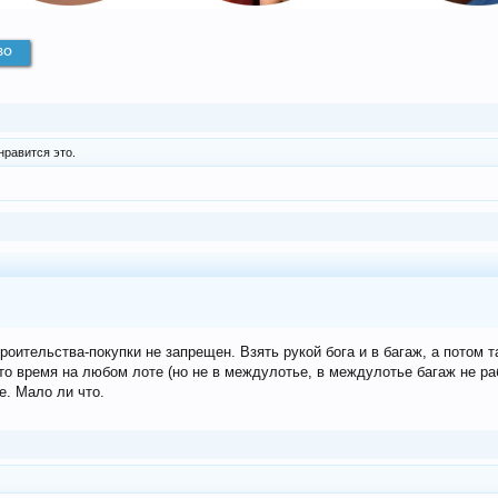
во
нравится это.
троительства-покупки не запрещен. Взять рукой бога и в багаж, а потом т
то время на любом лоте (но не в междулотье, в междулотье багаж не ра
е. Мало ли что.