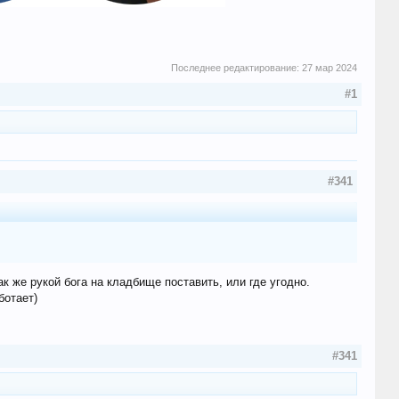
Последнее редактирование:
27 мар 2024
#1
#341
ак же рукой бога на кладбище поставить, или где угодно.
ботает)
#341