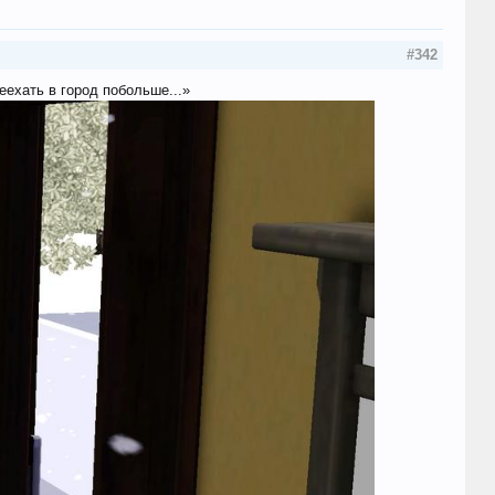
#342
ехать в город побольше...»