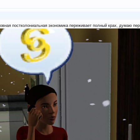
овная постколониальная экономика переживает полный крах, думаю пере