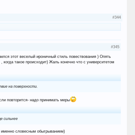
#344
#345
анился этот веселый ироничный стиль повествования ) Опять
 , когда такое происходит) Жаль конечно что с университетом
твие на поверхности.
если повторится- надо принимать меры
ще сильнее
, именно словесным обыгрыванием)