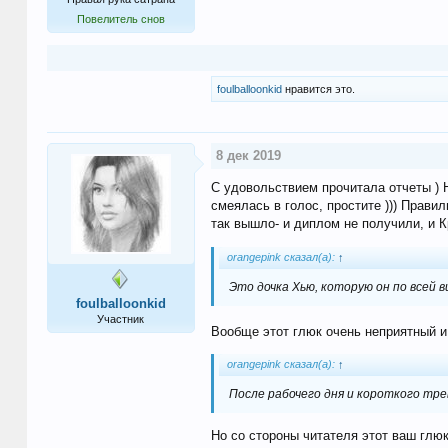
Повелитель снов
foulballoonkid
нравится это.
8 дек 2019
С удовольствием прочитала отчеты ) Н
смеялась в голос, простите ))) Прави
так вышло- и диплом не получили, и К
orangepink сказал(а):
↑
Это дочка Хью, которую он по всей 
foulballoonkid
Участник
Вообще этот глюк очень неприятный и
orangepink сказал(а):
↑
После рабочего дня и короткого тр
Но со стороны читателя этот ваш глю