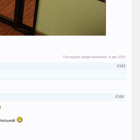
Последнее редактирование:
8 дек 2019
#343
#344
ательной