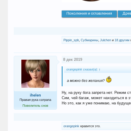
Поколения и оглавления
Дре
Pippin_spb
,
Субмарины
,
Julchen
и
18 другим
8 дек 2019
orangepink сказал(а):
↑
а можно без желания?
Ну, на руку бога запрета нет. Режим с
ihelen
Сим, чей багаж, может находиться в э
Правая рука сатрапа
Но это, как я уже понимаю, на будуще
Повелитель снов
orangepink
нравится это.