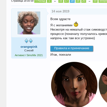
Страница 18 из 59
< Назад
1
←
16
17
18
19
20
→
59
Вперё
14 ноя 2019
Всем здрасте
Я с желаниями
Несмотря на немалый стаж симоводств
процессе (поначалу получалось кривов
напрочь как там все устроено)
orangepink
Правила и примечание
Сэнсей
Итак, поехали
Активист SimsMix 2021