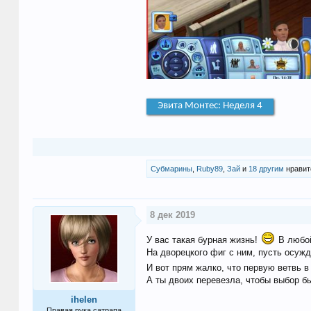
Эвита Монтес: Неделя 4
Субмарины
,
Ruby89
,
Зай
и
18 другим
нравит
8 дек 2019
У вас такая бурная жизнь!
В любой
На дворецкого фиг с ним, пусть осужд
И вот прям жалко, что первую ветвь в
А ты двоих перевезла, чтобы выбор бы
ihelen
Правая рука сатрапа