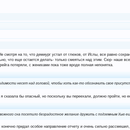
е смотря на то, что демиург устал от глюков, от Ислы, все равно сохр
льно, что еще остается делать- только смеяться над этим. Сюр- наше все
рейга потеряли, с женихами пока тоже вроде полная непонятка.
видимости несет над головой, чтобы хоть как-то обозначить свое присутс
 я сказала бы опасный, но поскольку вы переехали, должно пройти, но 
евожного сна посетило безрадостное желание дружить с подземным Хью е
к конечно придал особое направление отчету и очень сильно рассмешил