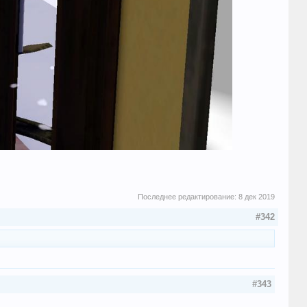
Последнее редактирование:
8 дек 2019
#342
#343