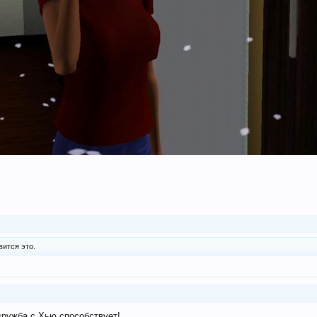
ится это.
дружба с Хью способствует!