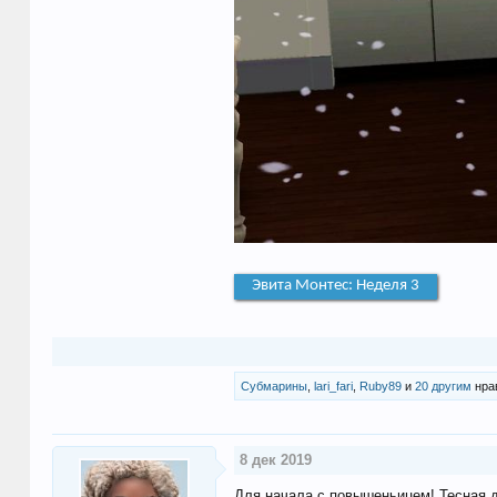
Эвита Монтес: Неделя 3
Субмарины
,
lari_fari
,
Ruby89
и
20 другим
нрав
8 дек 2019
Для начала с повышеньицем! Тесная 