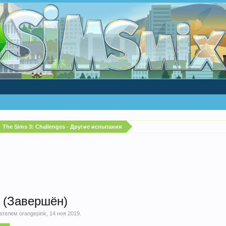
The Sims 3: Challenges - Другие испытания
с (Завершён)
вателем
orangepink
,
14 ноя 2019
.