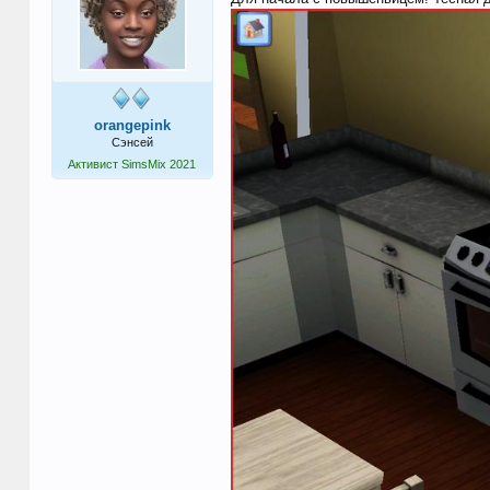
orangepink
Сэнсей
Активист SimsMix 2021