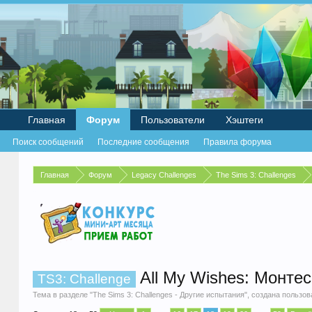
Главная
Форум
Пользователи
Хэштеги
Поиск сообщений
Последние сообщения
Правила форума
Главная
Форум
Legacy Challenges
The Sims 3: Challenges
All My Wishes: Монте
TS3: Challenge
Тема в разделе "
The Sims 3: Challenges - Другие испытания
", создана пользо