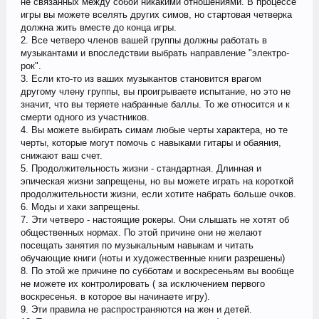
не связанных между собой никакими отношениями. В процессе
игры вы можете вселять других симов, но стартовая четверка
должна жить вместе до конца игры.
2. Все четверо членов вашей группы должны работать в
музыкантами и впоследствии выбрать направление "электро-
рок".
3. Если кто-то из ваших музыкантов становится врагом
другому члену группы, вы проигрываете испытание, но это не
значит, что вы теряете набранные баллы. То же относится и к
смерти одного из участников.
4. Вы можете выбирать симам любые черты характера, но те
черты, которые могут помочь с навыками гитары и обаяния,
снижают ваш счет.
5. Продолжительность жизни - стандартная. Длинная и
эпическая жизни запрещены, но вы можете играть на короткой
продолжительности жизни, если хотите набрать больше очков.
6. Моды и хаки запрещены.
7. Эти четверо - настоящие рокеры. Они слышать не хотят об
общественных нормах. По этой причине они не желают
посещать занятия по музыкальным навыкам и читать
обучающие книги (ноты и художественные книги разрешены)
8. По этой же причине по субботам и воскресеньям вы вообще
не можете их контролировать ( за исключением первого
воскресенья. в которое вы начинаете игру).
9. Эти правила не распространяются на жен и детей.