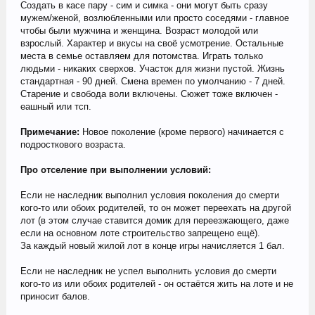
Создать в касе пару - сим и симка - они могут быть сразу
мужем/женой, возлюбленными или просто соседями - главное
чтобы были мужчина и женщина. Возраст молодой или
взрослый. Характер и вкусы на своё усмотрение. Остальные
места в семье оставляем для потомства. Играть только
людьми - никаких сверхов. Участок для жизни пустой. Жизнь
стандартная - 90 дней. Смена времен по умолчанию - 7 дней.
Старение и свобода воли включены. Сюжет тоже включен -
еашный или тсп.
Примечание:
Новое поколение (кроме первого) начинается с
подросткового возраста.
Про отселение при выполнении условий:
Если не наследник выполнил условия поколения до смерти
кого-то или обоих родителей, то он может переехать на другой
лот (в этом случае ставится домик для переезжающего, даже
если на основном лоте строительство запрещено ещё).
За каждый новый жилой лот в конце игры начисляется 1 бал.
Если не наследник не успел выполнить условия до смерти
кого-то из или обоих родителей - он остаётся жить на лоте и не
приносит балов.