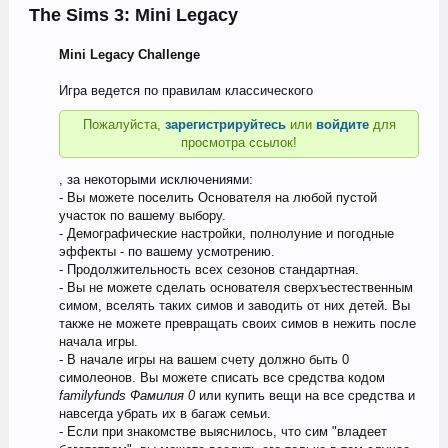
The Sims 3: Mini Legacy
Mini Legacy Challenge
Игра ведется по правилам классического
Пожалуйста,
зарегистрируйтесь
или
войдите
для
просмотра ссылок!
, за некоторыми исключениями:
- Вы можете поселить Основателя на любой пустой
участок по вашему выбору.
- Демографические настройки, полнолуние и погодные
эффекты - по вашему усмотрению.
- Продолжительность всех сезонов стандартная.
- Вы не можете сделать основателя сверхъестественным
симом, вселять таких симов и заводить от них детей. Вы
также не можете превращать своих симов в нежить после
начала игры.
- В начале игры на вашем счету должно быть 0
симолеонов. Вы можете списать все средства кодом
familyfunds Фамилия 0
или купить вещи на все средства и
навсегда убрать их в багаж семьи.
- Если при знакомстве выяснилось, что сим "владеет