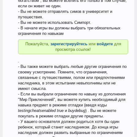
богатством", вы можете вселить его только в том случае,
если он живет не один.
- Вы не можете отправлять симов в университет и
путешествия.
- Вы не можете использовать Симпорт.
- В начале игры вы должны выбрать три обязательных
ограничения по навыкам
Пожалуйста,
зарегистрируйтесь
или
войдите
для
просмотра ссылок!
.
- Вы также можете выбрать любые другие ограничения по
своему усмотрению. Помните, что ограничения,
связанные с путешествиями, полом или предпочтениями
наследника, в этом испытании невыполнимы или не
имеют смысла.
- Если вы выбрали ограничение по навыку из дополнения
"Мир Приключений", вы можете купить необходимый для
навыка предмет в режиме отладки (введя коды
testingcheatsenabled true
и
buydebug
) . Вы не можете
покупать в режиме отладки другие предметы.
- У вашего основателя должен родиться хотя бы один
ребенок, который станет наследником. До конца игры
наследник должен развить выбранные по ограничениям