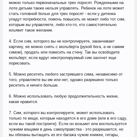
можно только первоначальных трех поросят. Рожденными на
лоте детьми также нельзя управлять. Ребенок на лоте может
стать головной болью для трех поросят - если у дитенка
упадут потребности, помочь повысить их может либо тот сим,
которым вы управляете, либо кто-то, кто самостоятельно
изъявит такое желание.
4. Если сим, которого вы не контролируете, заканчивает
картину, ее можно снять с мольберта (рукой бога, а не самим
симом), продать или повесить на стену. Так вы освободите
мольберт, если вдруг некотролируемый сим захочет еще
порисовать.
5. Можно ресетить любого застрявшего сима, независимо от
того, управляете вы им или нет, однако разрешено только
ресетить и ничего больше.
6. Можно использовать любую продолжительность жизни,
какая нравится.
7. Сим, которого вы контролируете, может использовать
только те вещи, которые находятся в его доме (или в его саду,
если вы такой построите). Если он возьмет или воспользуется
чужими вещами в день самоуправства - это разрешается, но
вы обязаны вытащить из его багажа чужие книжки, гитары,