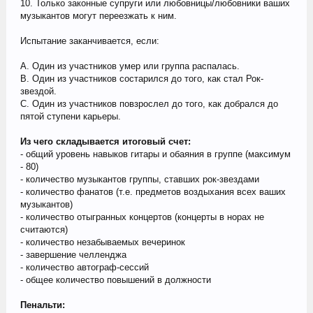
10. Только законные супруги или любовницы/любовники ваших
музыкантов могут переезжать к ним.
Испытание заканчивается, если:
А. Один из участников умер или группа распалась.
В. Один из участников состарился до того, как стал Рок-
звездой.
С. Один из участников повзрослел до того, как добрался до
пятой ступени карьеры.
Из чего складывается итоговый счет:
- общий уровень навыков гитары и обаяния в группе (максимум
- 80)
- количество музыкантов группы, ставших рок-звездами
- количество фанатов (т.е. предметов воздыхания всех ваших
музыкантов)
- количество отыгранных концертов (концерты в норах не
считаются)
- количество незабываемых вечеринок
- завершение челленджа
- количество автограф-сессий
- общее количество повышений в должности
Пенальти: