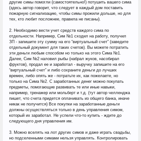
другие симы помогли (самостоятельно!) потушить вашего сима
(здесь автор говорит, что следует в каждый дом поставить
пожарную сигнализацию, чтобы симы прожили дольше, но для
тех, кто любит посложнее, правила не писаны).
2. Необходимо вести учет средств каждого сима по
отдельности. Например, Сим №1 сходил на работу, получил
ЗП - запишите эту сумму на его “виртуальный счет” (заведите
отдельный документ для таких счетов). Вы можете потратить
эти деньги любым способом но только на этого Сима №1.
Далее, Сим №2 наловил рыбы (набрал жуков, насобирал
фруктов), продал ее и заработал - выручку запишите на его
“виртуальный счет” и либо сохраните деньги до лучших
времен, либо опять же - потратьте их, как пожелаете, но
только на Сима №2. С заработанных денег можно покупать
предметы, помогающие развивать те или иные навыки,
например, тренажер или мольберт и т.д. (тут автор челленджа
пишет, что счета придется оплачивать из общего банка, иначе
никак не получится) Все покупки на заработанные деньги
должны осуществляться только в день управления симом,
который их заработал. Не успели что-то купить - ждите до
следующего дня управления им.
3. Можно вселять на лот других симов и даже играть свадьбы,
но подселенными симами нельзя управлять. Контролировать