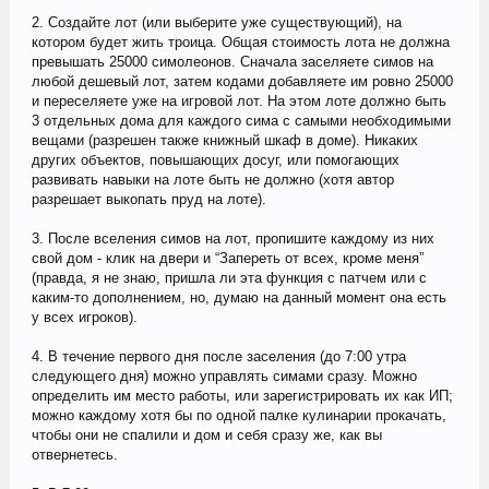
2. Создайте лот (или выберите уже существующий), на
котором будет жить троица. Общая стоимость лота не должна
превышать 25000 симолеонов. Сначала заселяете симов на
любой дешевый лот, затем кодами добавляете им ровно 25000
и переселяете уже на игровой лот. На этом лоте должно быть
3 отдельных дома для каждого сима с самыми необходимыми
вещами (разрешен также книжный шкаф в доме). Никаких
других объектов, повышающих досуг, или помогающих
развивать навыки на лоте быть не должно (хотя автор
разрешает выкопать пруд на лоте).
3. После вселения симов на лот, пропишите каждому из них
свой дом - клик на двери и “Запереть от всех, кроме меня”
(правда, я не знаю, пришла ли эта функция с патчем или с
каким-то дополнением, но, думаю на данный момент она есть
у всех игроков).
4. В течение первого дня после заселения (до 7:00 утра
следующего дня) можно управлять симами сразу. Можно
определить им место работы, или зарегистрировать их как ИП;
можно каждому хотя бы по одной палке кулинарии прокачать,
чтобы они не спалили и дом и себя сразу же, как вы
отвернетесь.