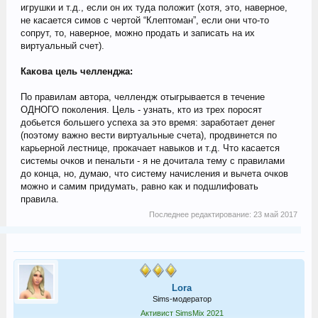
игрушки и т.д., если он их туда положит (хотя, это, наверное,
не касается симов с чертой “Клептоман”, если они что-то
сопрут, то, наверное, можно продать и записать на их
виртуальный счет).
Какова цель челленджа:
По правилам автора, челлендж отыгрывается в течение
ОДНОГО поколения. Цель - узнать, кто из трех поросят
добьется большего успеха за это время: заработает денег
(поэтому важно вести виртуальные счета), продвинется по
карьерной лестнице, прокачает навыков и т.д. Что касается
системы очков и пенальти - я не дочитала тему с правилами
до конца, но, думаю, что систему начисления и вычета очков
можно и самим придумать, равно как и подшлифовать
правила.
Последнее редактирование:
23 май 2017
Lora
Sims-модератор
Активист SimsMix 2021