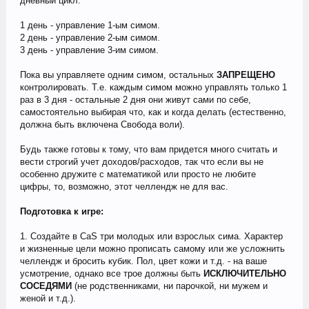
дневный цикл:
1 день - управление 1-ым симом.
2 день - управление 2-ым симом.
3 день - управление 3-им симом.
Пока вы управляете одним симом, остальных
ЗАПРЕЩЕНО
контролировать. Т.е. каждым симом можно управлять только 1
раз в 3 дня - остальные 2 дня они живут сами по себе,
самостоятельно выбирая что, как и когда делать (естественно,
должна быть включена Свобода воли).
Будь также готовы к тому, что вам придется много считать и
вести строгий учет доходов/расходов, так что если вы не
особенно дружите с математикой или просто не любите
цифры, то, возможно, этот челлендж не для вас.
Подготовка к игре:
1. Создайте в CaS три молодых или взрослых сима. Характер
и жизненные цели можно прописать самому или же усложнить
челлендж и бросить кубик. Пол, цвет кожи и т.д. - на ваше
усмотрение, однако все трое должны быть
ИСКЛЮЧИТЕЛЬНО
СОСЕДЯМИ
(не родственниками, ни парочкой, ни мужем и
женой и т.д.).