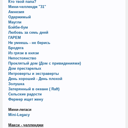
Кто твой папа?
Мини-челлендж "31"
Амнезия
Одержимый
Маугли
Бэйби-бум
Любовь за семь дней
ГАРЕМ
Не умеешь - не берись
Бродяга
Из грязи в князи
Непостоянство
Проклятый дом (Дом с привидениями)
Дом престарелых
Интроверты и экстраверты
День хороший - День плохой
Золушка
Затерянный в океане ( Raft)
Сельские радости
Фермер ищет жену
Мини-легаси
Mini-Legacy
Макси - челленджи