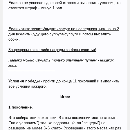
Если он не успевает до своей старости выполнить условия, то
ставится штраф - минус 1 бал.
Если хотите женить/выдать замуж не наследника, можно на 2
дня вселить будущего супруга/супругу и потом выселить
обоих.
Запрещены какие-либо награды за балы счастья!
Навыки можно изучать только опытным путем - никаких
книг.
----------------------------------------
Условия победы
- пройти до конца 11 поколений и выполнить
все условия каждого.
Игра:
1 поколение.
Это собиратели и охотники. В этом поколении можно строить
("но с условием") только подвалы - (а ля "пещеры") но
размером не более 5х6 клеток (проверено - этого места как раз