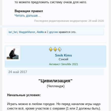
то можете предложить систему очков для него.
Вариации правил
Читать дальше...
Последнее редактирование модератором:
28 май 2020
lari_fari
,
MaggieManor
,
Alalilla
и
2 другим
нравится это.
Smik Kims
Сэнсей
Активист SimsMix 2021
24 май 2017
"Цивилизация"
(Челлендж)​
Начальные условия:
Играть можно в любом городке. Но перед началом игры надо
снести всё, кроме участков с озерами (1 или 2 должны быть).