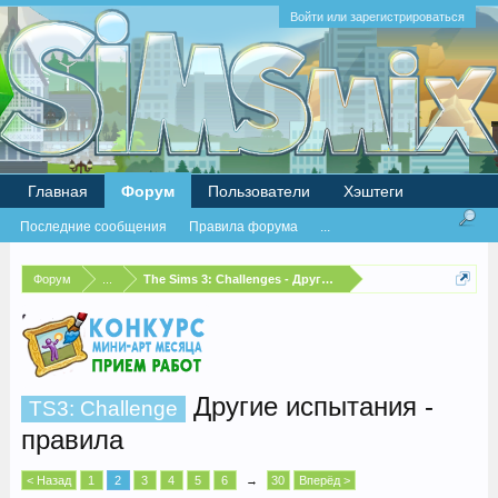
Войти или зарегистрироваться
Главная
Форум
Пользователи
Хэштеги
Последние сообщения
Правила форума
...
Форум
...
The Sims 3: Challenges - Другие испытания
Другие испытания -
TS3: Challenge
правила
< Назад
1
2
3
4
5
6
→
30
Вперёд >