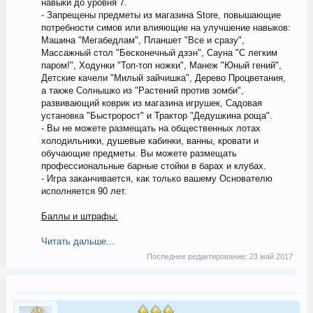
навыки до уровня 7.
- Запрещены предметы из магазина Store, повышающие
потребности симов или влияющие на улучшение навыков:
Машина "Мегабедлам", Планшет "Все и сразу",
Массажный стол "Бесконечный дзэн", Сауна "С легким
паром!", Ходунки "Топ-топ ножки", Манеж "Юный гений",
Детские качели "Милый зайчишка", Дерево Процветания,
а также Солнышко из "Растений против зомби",
развивающий коврик из магазина игрушек, Садовая
установка "Быстророст" и Трактор "Дедушкина роща".
- Вы не можете размещать на общественных лотах
холодильники, душевые кабинки, ванны, кровати и
обучающие предметы. Вы можете размещать
профессиональные барные стойки в барах и клубах.
- Игра заканчивается, как только вашему Основателю
исполняется 90 лет.
Баллы и штрафы:
Читать дальше...
Последнее редактирование:
23 май 2017