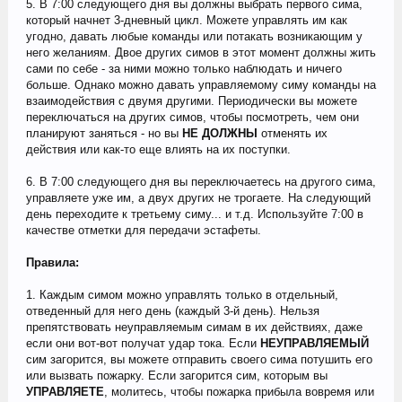
5. В 7:00 следующего дня вы должны выбрать первого сима,
который начнет 3-дневный цикл. Можете управлять им как
угодно, давать любые команды или потакать возникающим у
него желаниям. Двое других симов в этот момент должны жить
сами по себе - за ними можно только наблюдать и ничего
больше. Однако можно давать управляемому симу команды на
взаимодействия с двумя другими. Периодически вы можете
переключаться на других симов, чтобы посмотреть, чем они
планируют заняться - но вы
НЕ ДОЛЖНЫ
отменять их
действия или как-то еще влиять на их поступки.
6. В 7:00 следующего дня вы переключаетесь на другого сима,
управляете уже им, а двух других не трогаете. На следующий
день переходите к третьему симу... и т.д. Используйте 7:00 в
качестве отметки для передачи эстафеты.
Правила:
1. Каждым симом можно управлять только в отдельный,
отведенный для него день (каждый 3-й день). Нельзя
препятствовать неуправляемым симам в их действиях, даже
если они вот-вот получат удар тока. Если
НЕУПРАВЛЯЕМЫЙ
сим загорится, вы можете отправить своего сима потушить его
или вызвать пожарку. Если загорится сим, которым вы
УПРАВЛЯЕТЕ
, молитесь, чтобы пожарка прибыла вовремя или