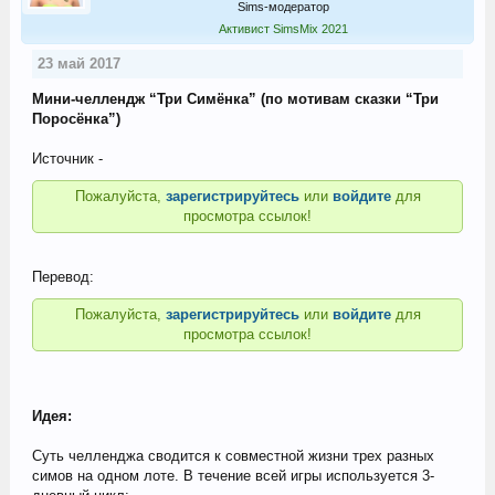
Sims-модератор
Активист SimsMix 2021
23 май 2017
Мини-челлендж “Три Симёнка” (по мотивам сказки “Три
Поросёнка”)
Источник -
Пожалуйста,
зарегистрируйтесь
или
войдите
для
просмотра ссылок!
Перевод:
Пожалуйста,
зарегистрируйтесь
или
войдите
для
просмотра ссылок!
Идея:
Суть челленджа сводится к совместной жизни трех разных
симов на одном лоте. В течение всей игры используется 3-