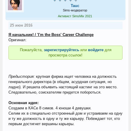
Tauc
Sims-модератор
Активист SimsMix 2021
25 июн 2016
Я начальник! / 'I'm the Boss' Career Challenge
Оригинал:
Пожалуйста,
зарегистрируйтесь
или
войдите
для
просмотра ссылок!
Предыстория:
крупная фирма ищет человека на должность
генерального директора (в общем, асурдная ситуация, но
ладно). И решила объявить настоящий кастинг на это место.
Следовательно, соискателям придется побороться.
Основная идея:
Создаем в КАСе 8 симов. 4 юноши 4 девушки.
Селим их в специально отстроенный дом и устраиваем на одну
и ту же должность в одну и ту же карьеру. Побеждает тот, кто
первым достигнет вершины карьеры.