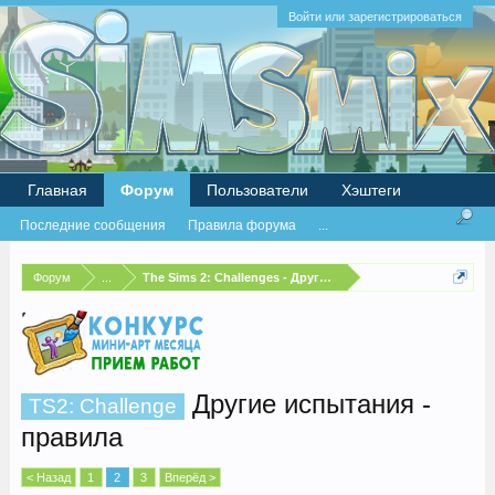
Войти или зарегистрироваться
Главная
Форум
Пользователи
Хэштеги
Последние сообщения
Правила форума
...
Форум
...
The Sims 2: Challenges - Другие испытания
Другие испытания -
TS2: Challenge
правила
< Назад
1
2
3
Вперёд >