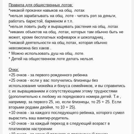
Правила для общественных лотов:
*никакой прокачки навыков на общ. лотах
*нельзя зарабатывать на общ. лоте - читать рэп за деньги,
работать баристой, барменом и т.п.
*нельзя ловить рыбу и выращивать растения на общ. лотах
*никаких объектов на общ. лотах, которых там обычно быть не
может, кроме бесплатных кофеварок и шоколадниц .
*никакой деятельности на общ лотах, которая обычно
невозможна без хаков .
* Можно использовать душ на общ. лоте.
* Детей на общественном лоте делать нельзя.
Очки:
+25 очков - за первого рожденного ребенка
+25 очков - если у вас получились близнецы без
использования чизкейка и бонуса семейников, и вы справились
с их выращиванием и сопутствующими этому трудностями
(дополнительно к любому из порядкового номера детей. Т.е ,
например, за первого 25, но, если близнецы, то 25 + 25. Если
вторыми родами двойня, то 10 + 25).
+10 очков - за каждого последующего ребенка, которого сумел
вырастить ваш вампир-родитель.
+10 очков - за каждый переход в следующий возраст в
платиновом настроении