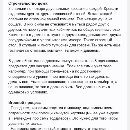
Строительство дома
2 спальни по четыре двуспальных кровати в каждой. Кровати
отделены друг от друга половинной стеной. Возле каждой
спальни по огромной ванной комнате. Там четыре душа из
общаги. В них симы не стесняются мыться рядом друг с
другом, четыре туалетных кабинки как на общественных лотах.
Кроме того в доме есть кухня с двумя холодильниками, двумя
посудомойками и уплотнителями мусора. Также огромный
стол, 8 стульев и много тумбочек для готовки.Так же есть еще
гостиная со столами, компами, телеком и диваном.
В доме обязательно должны присутствовать по 8 одинаковых
предметов для каждого навыка. Если все симы учат тело,
например, при помощи тренажера - а по достижении
определенного уровня - при помощи йоги, то так должны
делать все. Если все осваивают творчество на мольберте, а
не на пианино, то так и должно быть. Все должны быть в
одинаковых условиях.
Игровой процесс
- Перед тем, как симы садятся в машину, поднимаем всем
потребности при помощи хакнутой картины (мы ее уже видели
в челлендже про семь тоддлеров). Это нужно для того чтобы
уравнять их шансы
- Нанимаем симам полный комплект прислуги, включая