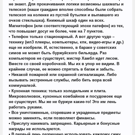
не знают. Для прокачивания логики возможны шахматы и
телескоп (наши граждане вполне способны были собрать
телескоп на коленке из пустой бутылки и выпавшего из
очков стеклышка). Книжный шкаф один на всех.
Магнитофон (или соответствующий эпохе патефон) из тех,
что повышает досуг не более, чем на 7 пунктов.
• Телефон только стационарный. А вот другую чудо –
технику (мп3 плееры, компьютеры, кпк, видео-игры и др.)
еще не изобрели. И, естественно, в бараке у советских
симов не может быть буржуйского бильярда. Раз
компьютеров не существует, мистер Хамбл идет лесом.
Вместе со своей коробочкой. Мы их в упор не видим. В
крайнем случае, ее можно спрятать в багаж и забыть.
• Никакой пожарной или охранной сигнализации. Либо
вызывать экстренные службы, либо бить вора всей
коммуналкой.
• Кухонная техника: только холодильник и плита.
Микроволновок, кухонных комбайнов и посудомоек еще
не существует. Мы же не буржуи какие-то! Это им лень
работать руками.
• Все уничтоженные, сгоревшие и украденные предметы
можно заменять, если позволяют финансы.
• Прислугу нанимать запрещено. Карьерные и бонусные
награды не используются.
• В первый день разрешено использовать каждому симу