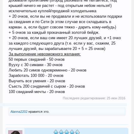
добывали пропитание (огород разбивать не пытайтесь, под
крышей ничего не растет - под открытым небом нельзя!)
исключительно куплей/продажей холодильника
+ 20 очков, если вы не продавали и не использовали подарки
за свидания и по Сети (в этом случае все складывать в
карман. а, если будет совсем тяжко - дарить кому-нибудь)
+ 5 очков за каждый прокачанный золотой бейдж.
+ 20 очков, если ваш сим имеет 20 лучших друзей, и +1 очко
за каждого следующего друга (т.е. если у вас, скажем, 25
лучших друзей, вы зарабатываете 20 + 5 = 25 очков)
За выполнение невозможного желания:
50 первых свиданий - 50 очков
Вууху с 30 симами - 30 очков
Любить 20 симов одновременно - 20 очков
Заработать 100 000 - 20 очков
Выучить все умения - 20 очков
Съесть 200 сэндвичей с сыром - 20 очков
100 свиданий мечты - 20 очков
Последнее редактирование:
25 июн 2016
Alanna2202
нравится это.