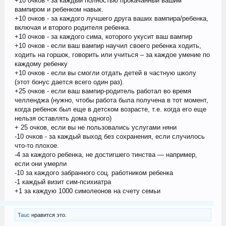
+10 очков - за каждый полностью прокачанный вашим
вампиром и ребенком навык.
+10 очков - за каждого лучшего друга ваших вампира/ребенка,
включая и второго родителя ребенка.
+10 очков - за каждого сима, которого укусит ваш вампир
+10 очков - если ваш вампир научил своего ребенка ходить,
ходить на горшок, говорить или учиться – за каждое умение по
каждому ребенку
+10 очков - если вы смогли отдать детей в частную школу
(этот бонус дается всего один раз).
+25 очков - если ваш вампир-родитель работал во время
челленджа (нужно, чтобы работа была получена в тот момент,
когда ребенок был еще в детском возрасте, т.е. когда его еще
нельзя оставлять дома одного)
+ 25 очков, если вы не пользовались услугами няни
-10 очков - за каждый выход без сохранения, если случилось
что-то плохое.
-4 за каждого ребенка, не достигшего тинства — например,
если они умерли
-10 за каждого забранного соц. работником ребенка
-1 каждый визит сим-психиатра
+1 за каждую 1000 симолеонов на счету семьи
Tauc
нравится это.