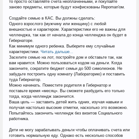
то просто оставляйте счета неоплаченными, и покупайте
заново предметы, которые будут конфискованы Repoman'ом.
Создайте семью в КАС. Вы должны сделать:
Одного взрослого (мужчину или женщину) с любой
внешностью и характером. Характеристики его не важны для
челленджа, так как от начала до конца челленджа он будет в
Гибернаторе.
Как минимум одного ребенка. Выберите ему случайные
характеристики.
Читать дальше...
Заселите семью на лот, постройте дом и обставьте так, как
вам нравится. Можно пользоваться кодом на деньги. Когда
закончите, сократите бюджет семьи до 500 симолеонов. Не
забудьте построить одну комнату (Лабораторию) и поставить
туда Гибернатор.
Можно начинать. Поместите родителя в Гибернатор и
поставьте время «месяц». Вы сможете разбудить его только
тогда, когда челлендж закончится.
Ваша цель — заставить детей жить одних, изучая навыки и
получая настолько высокие отметки, насколько это возможно.
Попытайтесь закончить челлендж без визитов Социального
работника.
Дети не могу зарабатывать деньги чтобы оплачивать счета или
готовить нормальную еду. Однако есть несколько способов