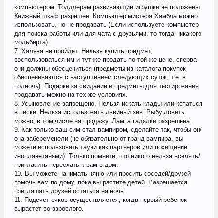
компьютером. Тоддлерам развивающие игрушки не положены.
Книжный шкаф разрешен. Компьютер мистера Хамбла можно
использовать, но не продавать (Если используете компьютер
для поиска работы или для чата с друзьями, то тогда никакого
мольберта)
7. Халява не пройдет. Нельзя купить предмет,
воспользоваться им и тут же продать по той же цене, сперва
они должны обесцениться (предметы из каталога покупок
обесцениваются с наступлением следующих суток, т.е. в
полночь). Подарки за свидание и предметы для тестирования
продавать можно на тех же условиях.
8. Усыновление запрещено. Нельзя искать клады или копаться
в песке. Нельзя использовать львиный зев. Рыбу ловить
можно, в том числе на продажу. Лампа гадалки разрешена.
9. Как только ваш сим стал вампиром, сделайте так, чтобы он/
она забеременели (не обязательно от гранд-вампира, вы
можете использовать тауни как партнеров или похищение
инопланетянами). Только помните, что никого нельзя вселять/
пригласить переехать к вам в дом.
10. Вы можете нанимать няню или просить соседей/друзей
помочь вам по дому, пока вы растите детей. Разрешается
приглашать друзей остаться на ночь.
11. Подсчет очков осуществляется, когда первый ребенок
вырастет во взрослого.