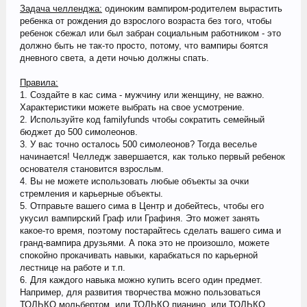
Задача челленджа:
одиноким вампиром-родителем вырастить
ребенка от рождения до взрослого возраста без того, чтобы
ребенок сбежал или был забран социальным работником - это
должно быть не так-то просто, потому, что вампиры боятся
дневного света, а дети ночью должны спать.
Правила:
1. Создайте в кас сима - мужчину или женщину, не важно.
Характеристики можете выбрать на свое усмотрение.
2. Используйте код familyfunds чтобы сократить семейный
бюджет до 500 симолеонов.
3. У вас точно осталось 500 симолеонов? Тогда веселье
начинается! Челледж завершается, как только первый ребенок
основателя становится взрослым.
4. Вы не можете использовать любые объекты за очки
стремления и карьерные объекты.
5. Отправьте вашего сима в Центр и добейтесь, чтобы его
укусил вампирский Граф или Графиня. Это может занять
какое-то время, поэтому постарайтесь сделать вашего сима и
гранд-вампира друзьями. А пока это не произошло, можете
спокойно прокачивать навыки, карабкаться по карьерной
лестнице на работе и т.п.
6. Для каждого навыка можно купить всего один предмет.
Например, для развития творчества можно пользоваться
ТОЛЬКО мольбертом, или ТОЛЬКО пианино, или ТОЛЬКО