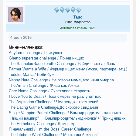
Tauc
Sims-модератор
Активист SimsMix 2021
4 июн 2016
Мини-челленджи:
Asylum challenge / Психушка
Ghetto superstar challenge / Принц нищих
The Bachelor/Bachelorette Challenge / Найди свою любовь
Farmer Wants a Wife / Фермер ищет жену (мужа, партнера, этц.)
Toddler Mania / Бэби-бум
Nanny Hate Challenge / Не говори маме, что няня умерла
The Amish Challenge / Живи как Амиш
Care Home Challenge / Счастливая старость
I Love You to Death / Пока смерть не разлучит вас
The Aspiration Challenge / Челлендж стремлений
The Dating Game Challenge/До скорого свидания
Single Vampire Parent Challenge / Вампир-родитель-одиночка
"Нищий вампир" = "Вампир-родитель-одиночка"+"Принц нищих"
The Homebody Challenge / Домосед
Я начальник! / 'I'm the Boss' Career Challenge
The Lifetime Want Challenge / Мечта всей жизни!