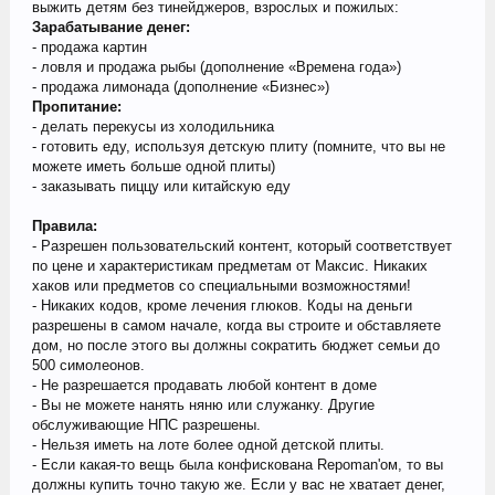
выжить детям без тинейджеров, взрослых и пожилых:
Зарабатывание денег:
- продажа картин
- ловля и продажа рыбы (дополнение «Времена года»)
- продажа лимонада (дополнение «Бизнес»)
Пропитание:
- делать перекусы из холодильника
- готовить еду, используя детскую плиту (помните, что вы не
можете иметь больше одной плиты)
- заказывать пиццу или китайскую еду
Правила:
- Разрешен пользовательский контент, который соответствует
по цене и характеристикам предметам от Максис. Никаких
хаков или предметов со специальными возможностями!
- Никаких кодов, кроме лечения глюков. Коды на деньги
разрешены в самом начале, когда вы строите и обставляете
дом, но после этого вы должны сократить бюджет семьи до
500 симолеонов.
- Не разрешается продавать любой контент в доме
- Вы не можете нанять няню или служанку. Другие
обслуживающие НПС разрешены.
- Нельзя иметь на лоте более одной детской плиты.
- Если какая-то вещь была конфискована Repoman'ом, то вы
должны купить точно такую же. Если у вас не хватает денег,