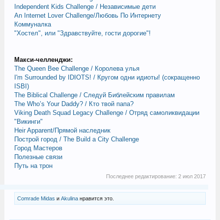
Independent Kids Challenge / Независимые дети
An Internet Lover Challenge/Любовь По Интернету
Коммуналка
"Хостел", или "Здравствуйте, гости дорогие"!
Макси-челленджи:
The Queen Bee Challenge / Королева улья
I'm Surrounded by IDIOTS! / Кругом одни идиоты! (сокращенно
ISBI)
The Biblical Challenge / Следуй Библейским правилам
The Who’s Your Daddy? / Кто твой папа?
Viking Death Squad Legacy Challenge / Отряд самоликвидации
"Викинги"
Heir Apparent/Прямой наследник
Построй город / The Build a City Challenge
Город Мастеров
Полезные связи
Путь на трон
Последнее редактирование:
2 июл 2017
Comrade Midas
и
Akulina
нравится это.