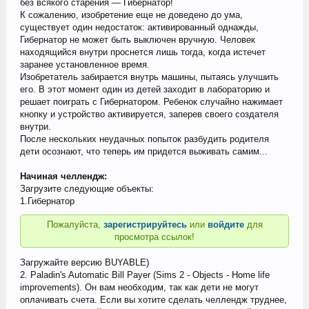
без всякого старения — Гибернатор!
К сожалению, изобретение еще не доведено до ума,
существует один недостаток: активированный однажды,
Гибернатор не может быть выключен вручную. Человек
находящийся внутри проснется лишь тогда, когда истечет
заранее установленное время.
Изобретатель забирается внутрь машины, пытаясь улучшить
его. В этот момент один из детей заходит в лабораторию и
решает поиграть с Гибернатором. Ребенок случайно нажимает
кнопку и устройство активируется, заперев своего создателя
внутри.
После нескольких неудачных попыток разбудить родителя
дети осознают, что теперь им придется выживать самим...
Начиная челлендж:
Загрузите следующие объекты:
1.Гибернатор
Пожалуйста,
зарегистрируйтесь
или
войдите
для
просмотра ссылок!
Загружайте версию BUYABLE)
2. Paladin's Automatic Bill Payer (Sims 2 - Objects - Home life
improvements). Он вам необходим, так как дети не могут
оплачивать счета. Если вы хотите сделать челлендж труднее,