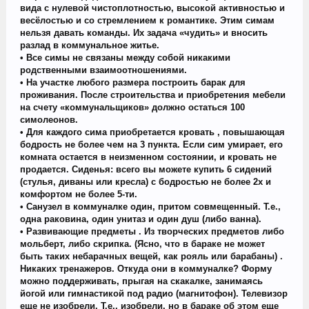
вида с нулевой чистоплотностью, высокой активностью и
весёлостью и со стремлением к романтике. Этим симам
нельзя давать команды. Их задача «чудить» и вносить
разлад в коммунальное житье.
• Все симы не связаны между собой никакими
родственными взаимоотношениями.
• На участке любого размера построить барак для
проживания. После строительства и приобретения мебели
на счету «коммунальщиков» должно остаться 100
симолеонов.
• Для каждого сима приобретается кровать , повышающая
бодрость не более чем на 3 пункта. Если сим умирает, его
комната остается в неизменном состоянии, и кровать не
продается. Сиденья: всего вы можете купить 6 сидений
(стулья, диваны или кресла) с бодростью не более 2х и
комфортом не более 5-ти.
• Санузел в коммуналке один, притом совмещенный. Т.е.,
одна раковина, один унитаз и один душ (либо ванна).
• Развивающие предметы . Из творческих предметов либо
мольберт, либо скрипка. (Ясно, что в бараке не может
быть таких небарачных вещей, как рояль или барабаны) .
Никаких тренажеров. Откуда они в коммуналке? Форму
можно поддерживать, прыгая на скакалке, занимаясь
йогой или гимнастикой под радио (магнитофон). Телевизор
еще не изобрели. Т.е., изобрели, но в бараке об этом еще