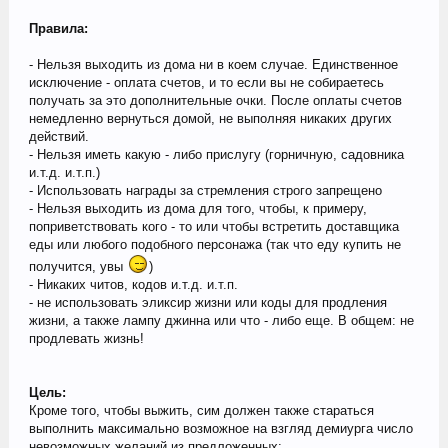
Правила:
- Нельзя выходить из дома ни в коем случае. Единственное
исключение - оплата счетов, и то если вы не собираетесь
получать за это дополнительные очки. После оплаты счетов
немедленно вернуться домой, не выполняя никаких других
действий.
- Нельзя иметь какую - либо прислугу (горничную, садовника
и.т.д. и.т.п.)
- Использовать награды за стремления строго запрещено
- Нельзя выходить из дома для того, чтобы, к примеру,
поприветствовать кого - то или чтобы встретить доставщика
еды или любого подобного персонажа (так что еду купить не
получится, увы
)
- Никаких читов, кодов и.т.д. и.т.п.
- не использовать эликсир жизни или коды для продления
жизни, а также лампу джинна или что - либо еще. В общем: не
продлевать жизнь!
Цель:
Кроме того, чтобы выжить, сим должен также стараться
выполнить максимально возможное на взгляд демиурга число
невозможных желаний из предложенных: