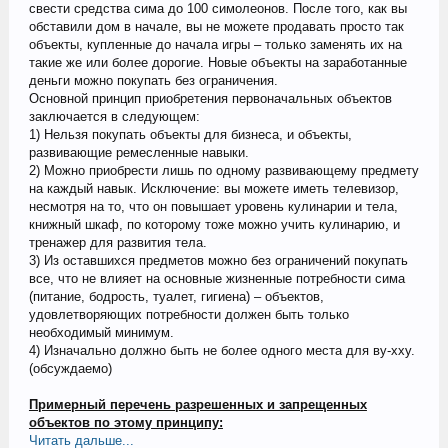
свести средства сима до 100 симолеонов. После того, как вы
обставили дом в начале, вы не можете продавать просто так
объекты, купленные до начала игры – только заменять их на
такие же или более дорогие. Новые объекты на заработанные
деньги можно покупать без ограничения.
Основной принцип приобретения первоначальных объектов
заключается в следующем:
1) Нельзя покупать объекты для бизнеса, и объекты,
развивающие ремесленные навыки.
2) Можно приобрести лишь по одному развивающему предмету
на каждый навык. Исключение: вы можете иметь телевизор,
несмотря на то, что он повышает уровень кулинарии и тела,
книжный шкаф, по которому тоже можно учить кулинарию, и
тренажер для развития тела.
3) Из оставшихся предметов можно без ограничений покупать
все, что не влияет на основные жизненные потребности сима
(питание, бодрость, туалет, гигиена) – объектов,
удовлетворяющих потребности должен быть только
необходимый минимум.
4) Изначально должно быть не более одного места для ву-хху.
(обсуждаемо)
Примерный перечень разрешенных и запрещенных
объектов по этому принципу:
Читать дальше...