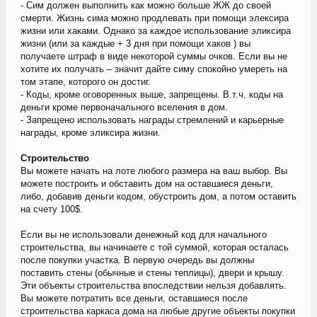
- Сим должен выполнить как можно больше ЖЖ до своей
смерти. Жизнь сима можно продлевать при помощи элексира
жизни или хаками. Однако за каждое использование эликсира
жизни (или за каждые + 3 дня при помощи хаков ) вы
получаете штраф в виде некоторой суммы очков. Если вы не
хотите их получать – значит дайте симу спокойно умереть на
том этапе, которого он достиг.
- Коды, кроме оговоренных выше, запрещены. В.т.ч. коды на
деньги кроме первоначального вселения в дом.
- Запрещено использовать награды стремлений и карьерные
награды, кроме эликсира жизни.
Строительство
Вы можете начать на лоте любого размера на ваш выбор. Вы
можете построить и обставить дом на оставшиеся деньги,
либо, добавив деньги кодом, обустроить дом, а потом оставить
на счету 100$.
Если вы не использовали денежный код для начального
строительства, вы начинаете с той суммой, которая осталась
после покупки участка. В первую очередь вы должны
поставить стены (обычные и стены теплицы), двери и крышу.
Эти объекты строительства впоследствии нельзя добавлять.
Вы можете потратить все деньги, оставшиеся после
строительства каркаса дома на любые другие объекты покупки