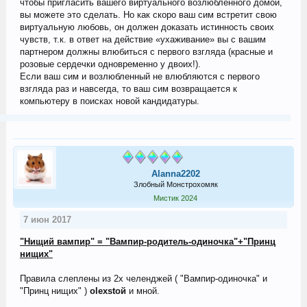
чтобы пригласить вашего виртуального возлюбленного домой,
вы можете это сделать. Но как скоро ваш сим встретит свою
виртуальную любовь, он должен доказать истинность своих
чувств, т.к. в ответ на действие «ухаживание» вы с вашим
партнером должны влюбиться с первого взгляда (красные и
розовые сердечки одновременно у двоих!).
Если ваш сим и возлюбленный не влюбляются с первого
взгляда раз и навсегда, то ваш сим возвращается к
компьютеру в поисках новой кандидатуры.
Alanna2202
Злобный Монстрохомяк
Мистик 2024
7 июн 2017
"Нищий вампир" = "Вампир-родитель-одиночка"+"Принц
нищих"
Правила слеплены из 2х челенджей ( "Вампир-одиночка" и
"Принц нищих" )
olexstой
и мной.