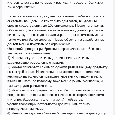
и строительства, на которые у вас хватит средств, без каких-
либо ограничений.
Вы можете ввести код на деньги в начале, чтобы построить и
обставить ваш дом, но как только дом готов, вы должны
свести средства сима до 100 симолеонов. После того, как вы
обставили дом в начале, вы не можете продавать просто так
объекты, купленные до начала игры – только заменять их на
такие же или более дорогие. Новые объекты на заработанные
деньги можно покупать без ограничения.
Основной принцип приобретения первоначальных объектов
заключается в следующем:
1) Нельзя покупать объекты для бизнеса, и объекты,
развивающие ремесленные навыки.
2) Можно приобрести лишь по одному развивающему предмету
на каждый навык. Исключение: вы можете иметь телевизор,
несмотря на то, что он повышает уровень кулинарии и тела,
книжный шкаф, по которому тоже можно учить кулинарию, и
тренажер для развития тела.
3) Из оставшихся предметов можно без ограничений покупать
все, что не влияет на основные жизненные потребности сима
(питание, бодрость, туалет, гигиена) – объектов,
удовлетворяющих потребности должен быть только
необходимый минимум.
4) Изначально должно быть не более одного места для ву-хху.