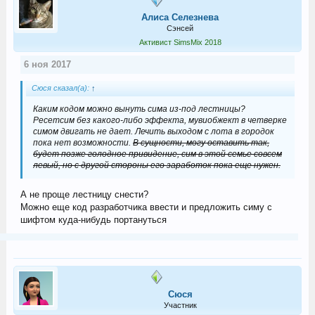
Алиса Селезнева
Сэнсей
Активист SimsMix 2018
6 ноя 2017
Сюся сказал(а):
↑
Каким кодом можно вынуть сима из-под лестницы?
Ресетсим без какого-либо эффекта, мувиобжект в четверке
симом двигать не дает. Лечить выходом с лота в городок
пока нет возможности.
В сущности, могу оставить так,
будет позже голодное привидение, сим в этой семье совсем
левый, но с другой стороны его заработок пока еще нужен.
А не проще лестницу снести?
Можно еще код разработчика ввести и предложить симу с
шифтом куда-нибудь портануться
Сюся
Участник