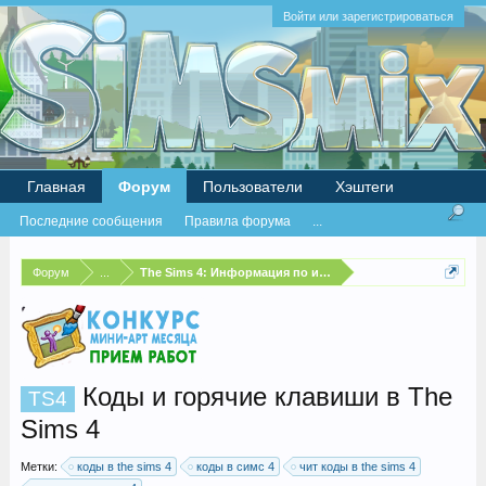
Войти или зарегистрироваться
Главная
Форум
Пользователи
Хэштеги
Последние сообщения
Правила форума
...
Форум
...
The Sims 4: Информация по игре
Коды и горячие клавиши в The
TS4
Sims 4
Метки:
коды в the sims 4
коды в симс 4
чит коды в the sims 4