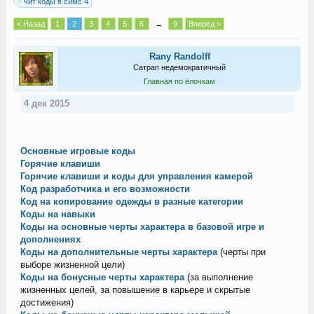
чит коды в симс 4
< Назад
1
2
3
4
5
6
→
9
Вперёд >
Rany Randolff
Сатрап недемократичный
Главная по ёлочкам
4 дек 2015
Основные игровые коды
Горячие клавиши
Горячие клавиши и коды для управления камерой
Код разработчика и его возможности
Код на копирование одежды в разные категории
Коды на навыки
Коды на основные черты характера в базовой игре и
дополнениях
Коды на дополнительные черты характера
(черты при
выборе жизненной цели)
Коды на бонусные черты характера
(за выполнение
жизненных целей, за повышение в карьере и скрытые
достижения)