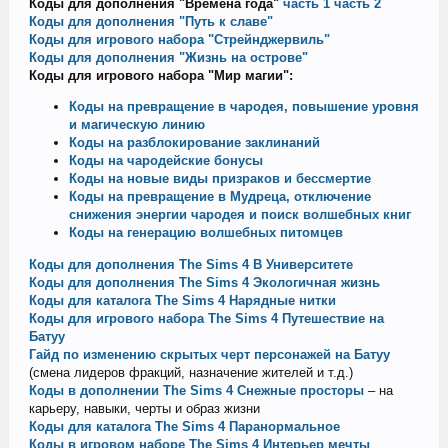
Коды для дополнения "Времена года"
часть 1
часть 2
Коды для дополнения "Путь к славе"
Коды для игрового набора "Стрейнджервиль"
Коды для дополнения "Жизнь на острове"
Коды для игрового набора "Мир магии":
Коды на превращение в чародея, повышение уровня
и магическую линию
Коды на разблокирование заклинаний
Коды на чародейские бонусы
Коды на новые виды призраков и бессмертие
Коды на превращение в Мудреца, отключение
снижения энергии чародея и поиск волшебных книг
Коды на генерацию волшебных питомцев
Коды для дополнения The Sims 4 В Университете
Коды для дополнения The Sims 4 Экологичная жизнь
Коды для каталога The Sims 4 Нарядные нитки
Коды для игрового набора The Sims 4 Путешествие на
Батуу
Гайд по изменению скрытых черт персонажей на Батуу
(смена лидеров фракций, назначение жителей и т.д.)
Коды в дополнении The Sims 4 Снежные просторы
– на
карьеру, навыки, черты и образ жизни
Коды для каталога The Sims 4 Паранормальное
Коды в игровом наборе Thе Sims 4 Интерьер мечты