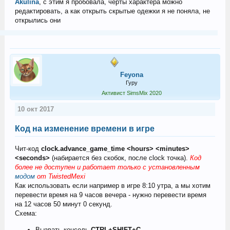
Akulina
, с этим я пробовала, черты характера можно
редактировать, а как открыть скрытые одежки я не поняла, не
открылись они
Feyona
Гуру
Активист SimsMix 2020
10 окт 2017
Код на изменение времени в игре
Чит-код
clock.advance_game_time <hours> <minutes>
<seconds>
(набирается без скобок, после clock точка).
Код
более не доступен и работает только с установленным
модом
от TwistedMexi
Как использовать если например в игре 8:10 утра, а мы хотим
перевести время на 9 часов вечера - нужно перевести время
на 12 часов 50 минут 0 секунд.
Схема:
Вызвать консоль
CTRL+SHIFT+C