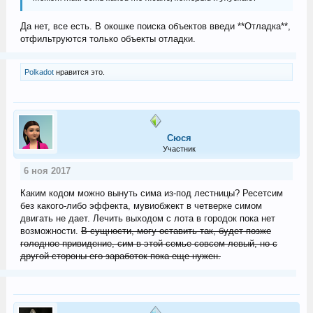
Да нет, все есть. В окошке поиска объектов введи **Отладка**,
отфильтруются только объекты отладки.
Polkadot
нравится это.
Сюся
Участник
6 ноя 2017
Каким кодом можно вынуть сима из-под лестницы? Ресетсим
без какого-либо эффекта, мувиобжект в четверке симом
двигать не дает. Лечить выходом с лота в городок пока нет
возможности.
В сущности, могу оставить так, будет позже
голодное привидение, сим в этой семье совсем левый, но с
другой стороны его заработок пока еще нужен.