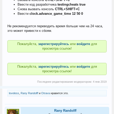
Ввести код разработчика
testingcheats true
Снова вызвать консоль
CTRL+SHIFT+C
Ввести
clock.advance_game_time 12 50 0
Не рекомендуется переводить время больше чем на 24 часа,
это может привести к сбоям.
Пожалуйста,
зарегистрируйтесь
или
войдите
для
просмотра ссылок!
Пожалуйста,
зарегистрируйтесь
или
войдите
для
просмотра ссылок!
Последнее редактирование модератором:
4 янв 2019
loveless
,
Rany Randolff
и
Otrava
нравится это.
Rany Randolff