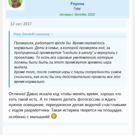
Feyona
Гуру
Активист SimsMix 2020
12 окт 2017
Rany Randolff сказал(а):
↑
Проверила, работает вроде бы. Время перевелось
нормально. Дети в семье, в которой проверяла код, за
пропущенный промежуток "сходили в школу" и вернулись с
проектами. То есть все игровые уведомления, которые
должны были быть за этот промежуток времени игра
выдала.
Кроме того, после снятия игры с паузы потребности симов
снизились, как если бы они действительно провели все это
время нормально.
Отлично! Давно искала код чтобы менять время, хорошо что
хоть такой есть. А то тяжело делать фотосессию и ждать
нужное освещение, периодически делая моделей счастливыми
с кодом разработчика. Такая истерика творится на площадке,
особенно с малышнёй