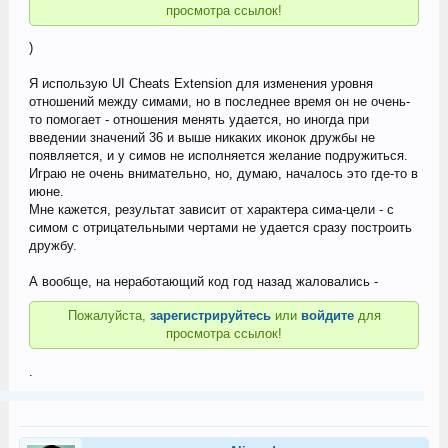
просмотра ссылок!
)
Я использую UI Cheats Extension для изменения уровня
отношений между симами, но в последнее время он не очень-
то помогает - отношения менять удается, но иногда при
введении значений 36 и выше никаких иконок дружбы не
появляется, и у симов не исполняется желание подружиться.
Играю не очень внимательно, но, думаю, началось это где-то в
июне.
Мне кажется, результат зависит от характера сима-цели - с
симом с отрицательными чертами не удается сразу построить
дружбу.
А вообще, на неработающий код год назад жаловались -
Пожалуйста,
зарегистрируйтесь
или
войдите
для
просмотра ссылок!
.