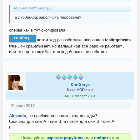
Rany Randolff сказал(а):
↑
а с кодом разработчика пробовала?
сперва как в тут скопировала
спойлер
потом код разработчика поправила
testingcheats
true
, он срабатывает, но дальше код всё раво не работает ,
или тут где то ошибка, или код больше не работает
KuriXarya
Super MODerator
MOD-эксперт 2021
31 июл 2017
Alisanda
, не пробовала вводить код дважды?
Сначала для сим А - сим В, а потом для сим В - сим А.
(
Пожалуйста,
зарегистрируйтесь
или
войдите
для