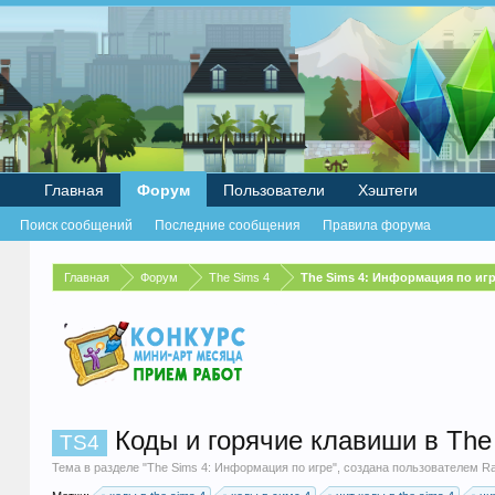
Главная
Форум
Пользователи
Хэштеги
Поиск сообщений
Последние сообщения
Правила форума
Главная
Форум
The Sims 4
The Sims 4: Информация по иг
Коды и горячие клавиши в The
TS4
Тема в разделе "
The Sims 4: Информация по игре
", создана пользователем
Ra