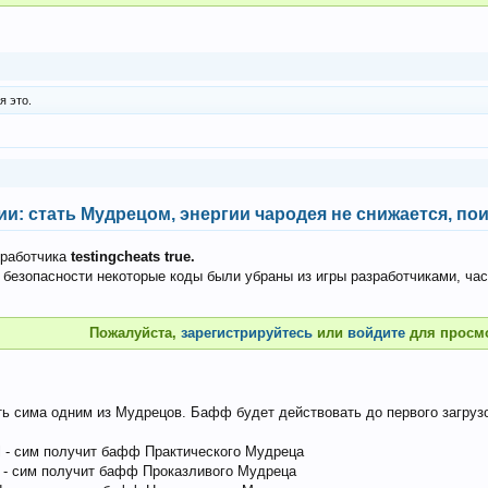
я это.
ии: стать Мудрецом, энергии чародея не снижается, пои
зработчика
testingcheats true.
ях безопасности некоторые коды были убраны из игры разработчиками, ч
Пожалуйста,
зарегистрируйтесь
или
войдите
для просм
 сима одним из Мудрецов. Бафф будет действовать до первого загрузо
al - сим получит бафф Практического Мудреца
ef - сим получит бафф Проказливого Мудреца