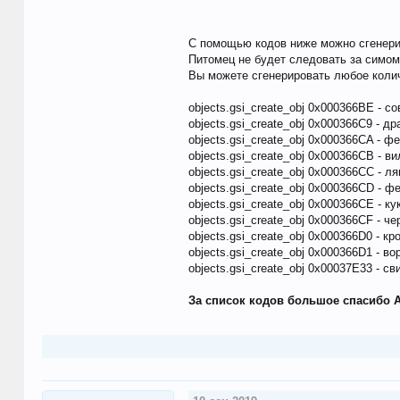
С помощью кодов ниже можно сгенери
Питомец не будет следовать за симо
Вы можете сгенерировать любое коли
objects.gsi_create_obj 0x000366BE - со
objects.gsi_create_obj 0x000366C9 - др
objects.gsi_create_obj 0x000366CA - ф
objects.gsi_create_obj 0x000366CB - в
objects.gsi_create_obj 0x000366CC - л
objects.gsi_create_obj 0x000366CD - ф
objects.gsi_create_obj 0x000366CE - ку
objects.gsi_create_obj 0x000366CF - че
objects.gsi_create_obj 0x000366D0 - кр
objects.gsi_create_obj 0x000366D1 - во
objects.gsi_create_obj 0x00037E33 - св
За список кодов большое спасибо 