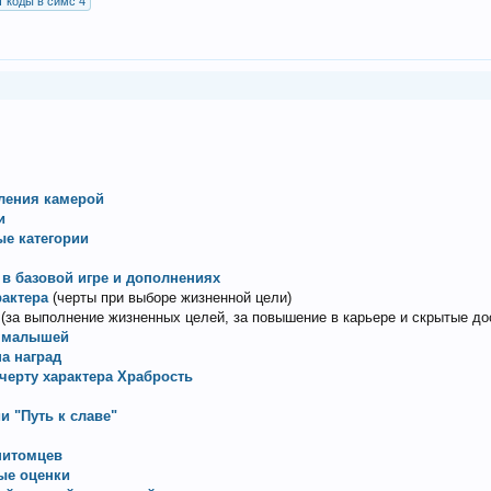
т коды в симс 4
ления камерой
и
ые категории
в базовой игре и дополнениях
актера
(черты при выборе жизненной цели)
(за выполнение жизненных целей, за повышение в карьере и скрытые до
а малышей
на наград
черту характера Храбрость
 "Путь к славе"
питомцев
ые оценки