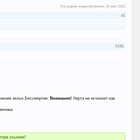
Последнее редактирование:
20 июл 2025
#1
#101
именения зелья Бессмертия.
Внимание!
Черта не исчезнет как
зинчика
отра ссылок!