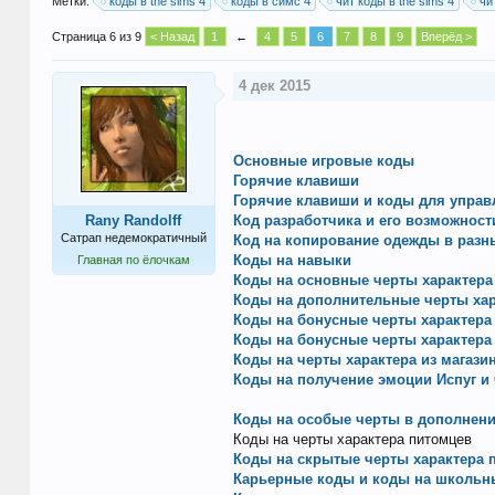
Метки:
коды в the sims 4
коды в симс 4
чит коды в the sims 4
чи
Страница 6 из 9
< Назад
1
←
4
5
6
7
8
9
Вперёд >
4 дек 2015
Основные игровые коды
Горячие клавиши
Горячие клавиши и коды для управ
Rany Randolff
Код разработчика и его возможност
Сатрап недемократичный
Код на копирование одежды в разн
Коды на навыки
Главная по ёлочкам
Коды на основные черты характера 
Коды на дополнительные черты хар
Коды на бонусные черты характера
Коды на бонусные черты характер
Коды на черты характера из магази
Коды на получение эмоции Испуг и 
Коды на особые черты в дополнении
Коды на черты характера питомцев
Коды на скрытые черты характера 
Карьерные коды и коды на школьн