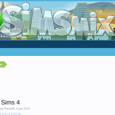
ре
 Sims 4
ny Randolff
,
4 дек 2015
.