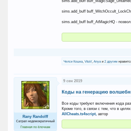
sims.add_buff buff_MagicSage_Untame
sims.add_buff buff_WitchOccult_LockC
sims.add_buff buff_AtMagicHQ - позв
Челси Кошка
,
VitaV
,
Anya
и
2 другим
нравится
9 сен 2019
Коды на генерацию волшебн
Все коды требуют включения кода ра
Кроме того, в связи с тем, что в цел
AllCheats.ts4script,
автор
Rany Randolff
Сатрап недемократичный
Главная по ёлочкам