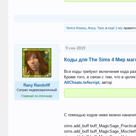
Челси Кошка
,
Anya
,
Tauc
и
ещё 1-му
нравитс
9 сен 2019
Коды для The Sims 4 Мир маг
Все коды требуют включения кода ра
Кроме того, в связи с тем, что в цел
AllCheats.ts4script,
автор
Rany Randolff
Сатрап недемократичный
Главная по ёлочкам
С помощью кодов ниже можно наначить
sims.add_buff buff_MagicSage_Practic
sims.add_buff buff_MagicSage_Mischi