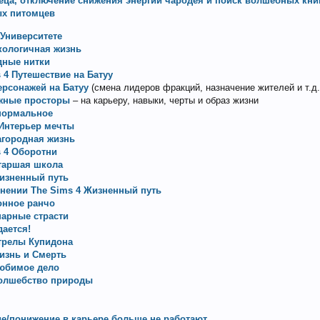
ца, отключение снижения энергии чародея и поиск волшебных кни
ых питомцев
 Университете
кологичная жизнь
дные нитки
 4 Путешествие на Батуу
ерсонажей на Батуу
(смена лидеров фракций, назначение жителей и т.д.
ежные просторы
– на карьеру, навыки, черты и образ жизни
анормальное
 Интерьер мечты
агородная жизнь
s 4 Оборотни
таршая школа
изненный путь
нении The Sims 4 Жизненный путь
онное ранчо
нарные страсти
ается!
трелы Купидона
изнь и Смерть
Любимое дело
Волшебство природы
ие/понижение в карьере больше не работают