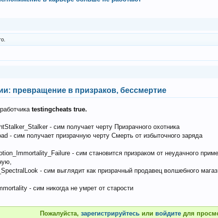
о.
ии: превращение в призраков, бессмертие
зработчика
testingcheats true.
ightStalker_Stalker - сим получает черту Призрачного охотника
erload - сим получает призрачную черту Смерть от избыточного заряда
n_Potion_Immortality_Failure - сим становится призраком от неудачного пр
ную,
tall_SpectralLook - сим выглядит как призрачный продавец волшебного мага
_Immortality - сим никогда не умрет от старости
Пожалуйста,
зарегистрируйтесь
или
войдите
для просм