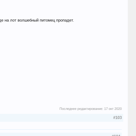
де на лот волшебный питомец пропадет.
Последнее редактирование:
17 окт 2020
#103