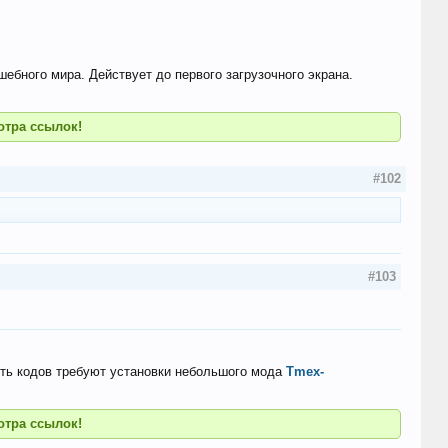
ебного мира. Действует до первого загрузочного экрана.
отра ссылок!
#102
#103
асть кодов требуют установки небольшого мода
Tmex-
отра ссылок!