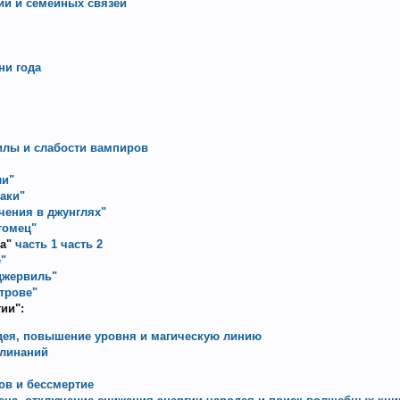
ий и семейных связей
ни года
илы и слабости вампиров
ли"
аки"
чения в джунглях"
томец"
а"
часть 1
часть 2
"
джервиль"
трове"
ии":
дея, повышение уровня и магическую линию
клинаний
ов и бессмертие