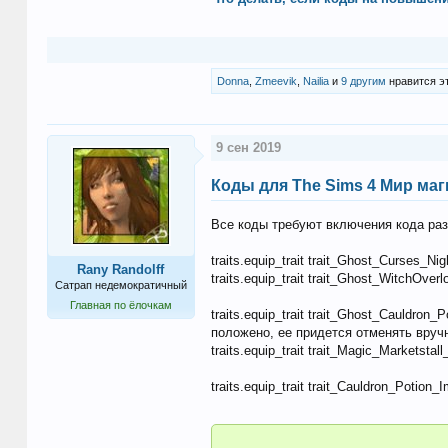
Donna
,
Zmeevik
,
Nailia
и
9 другим
нравится эт
9 сен 2019
Коды для The Sims 4 Мир маг
Все коды требуют включения кода ра
traits.equip_trait trait_Ghost_Curses_N
Rany Randolff
traits.equip_trait trait_Ghost_WitchOv
Сатрап недемократичный
Главная по ёлочкам
traits.equip_trait trait_Ghost_Cauldro
положено, ее придется отменять вруч
traits.equip_trait trait_Magic_Markets
traits.equip_trait trait_Cauldron_Potion