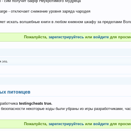
d - сим получит бафф Неукротимого Мудреца
harge - отключает снижение уровня заряда чародея
оляет искать волшебные книги в любом книжном шкафу за пределами Волш
Пожалуйста,
зарегистрируйтесь
или
войдите
для просм
 это.
ых питомцев
зработчика
testingcheats true.
ях безопасности некоторые коды были убраны из игры разработчиками, ч
Пожалуйста,
зарегистрируйтесь
или
войдите
для просм