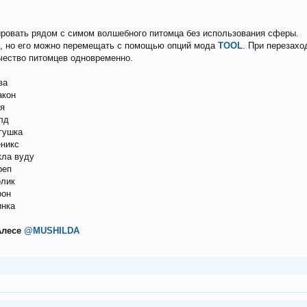
ровать рядом с симом волшебного питомца без использования сферы.
м, но его можно перемещать с помощью опций мода
TOOL
. При перезахо
чество питомцев одновременно.
ва
акон
ея
илд
ягушка
еникс
кла вуду
реп
олик
рон
инка
Алесе
@MUSHILDA