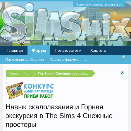
Войти или зарегистрироваться
Главная
Форум
Пользователи
Хэштеги
Последние сообщения
Правила форума
...
Форум
...
The Sims 4 Снежные просторы (Snowy Escape)
Навык скалолазания и Горная
экскурсия в The Sims 4 Снежные
просторы