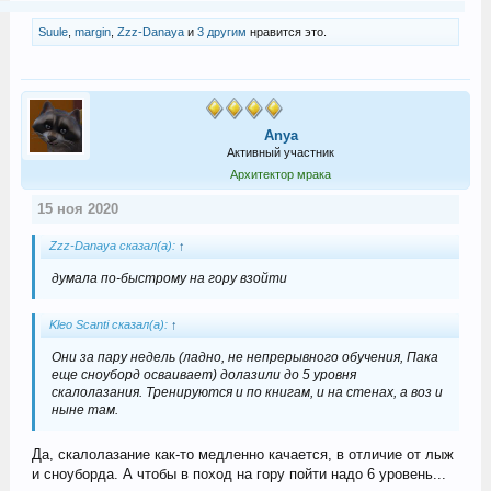
Suule
,
margin
,
Zzz-Danaya
и
3 другим
нравится это.
Anya
Активный участник
Архитектор мрака
15 ноя 2020
Zzz-Danaya сказал(а):
↑
думала по-быстрому на гору взойти
Kleo Scanti сказал(а):
↑
Они за пару недель (ладно, не непрерывного обучения, Пака
еще сноуборд осваивает) долазили до 5 уровня
скалолазания. Тренируются и по книгам, и на стенах, а воз и
ныне там.
Да, скалолазание как-то медленно качается, в отличие от лыж
и сноуборда. А чтобы в поход на гору пойти надо 6 уровень...