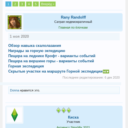
1
2
3
4
5
Вперёд >
Rany Randolff
Сатрап недемократичный
Главная по ёлочкам
1 ноя 2020
Обзор навыка скалолазания
Награды за горную экпедицию
Пещера на леднике Крофт - варианты событий
Пещера на вершине горы - варианты событий
Горная экспедиция
Скрытые участки на маршруте Горной экспедиции
Последнее редактирование:
6 дек 2020
Donna
нравится это.
Киска
Участник
Активист SimsMix 2021