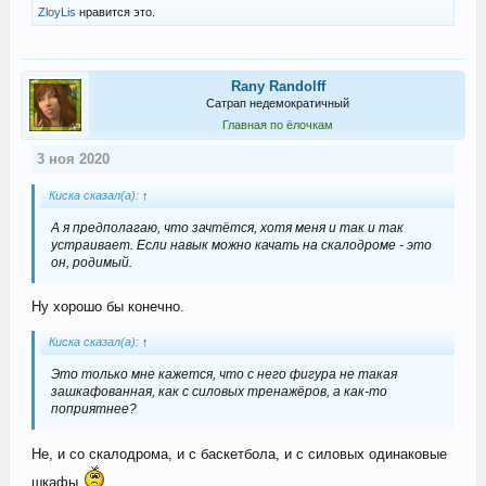
ZloyLis
нравится это.
Rany Randolff
Сатрап недемократичный
Главная по ёлочкам
3 ноя 2020
Киска сказал(а):
↑
А я предполагаю, что зачтётся, хотя меня и так и так
устраивает. Если навык можно качать на скалодроме - это
он, родимый.
Ну хорошо бы конечно.
Киска сказал(а):
↑
Это только мне кажется, что с него фигура не такая
зашкафованная, как с силовых тренажёров, а как-то
поприятнее?
Не, и со скалодрома, и с баскетбола, и с силовых одинаковые
шкафы