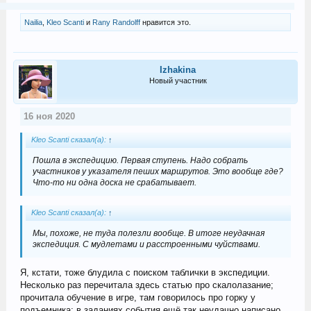
Nailia
,
Kleo Scanti
и
Rany Randolff
нравится это.
Izhakina
Новый участник
16 ноя 2020
Kleo Scanti сказал(а):
↑
Пошла в экспедицию. Первая ступень. Надо собрать
участников у указателя пеших маршрутов. Это вообще где?
Что-то ни одна доска не срабатывает.
Kleo Scanti сказал(а):
↑
Мы, похоже, не туда полезли вообще. В итоге неудачная
экспедиция. С мудлетами и расстроенными чуйствами.
Я, кстати, тоже блудила с поиском таблички в экспедиции.
Несколько раз перечитала здесь статью про скалолазание;
прочитала обучение в игре, там говорилось про горку у
подъемника; в заданиях события ещё так неудачно написано