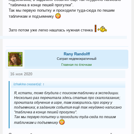
"табличка в конце пешей прогулки".
Так мы первую попытку и проходили туда-сюда по пешим
табличкам и подъемнику
Зато потом уже легко нашлась нужная стенка
Rany Randolff
Сатрап недемократичный
Главная по ёлочкам
16 ноя 2020
Izhakina сказал(а):
↑
Я, кстати, тоже блудила с поиском таблички в экспедиции.
Несколько раз перечитала здесь статью про скалолазание;
прочитала обучение в игре, там говорилось про горку у
подъемника; в заданиях события ещё так неудачно написано
"табличка в конце пешей прогулки".
Так мы первую попытку и проходили туда-сюда по пешим
табличкам и подъемнику