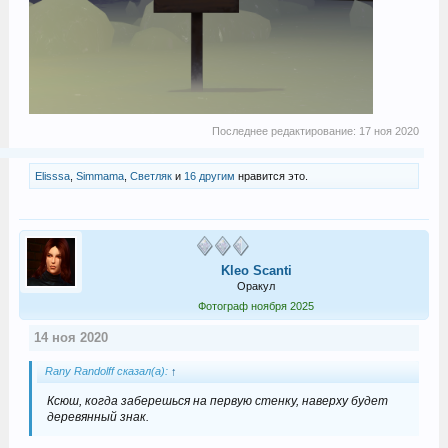
Последнее редактирование:
17 ноя 2020
Elisssa
,
Simmama
,
Светляк
и
16 другим
нравится это.
Kleo Scanti
Оракул
Фотограф ноября 2025
14 ноя 2020
Rany Randolff сказал(а):
↑
Ксюш, когда заберешься на первую стенку, наверху будет
деревянный знак.