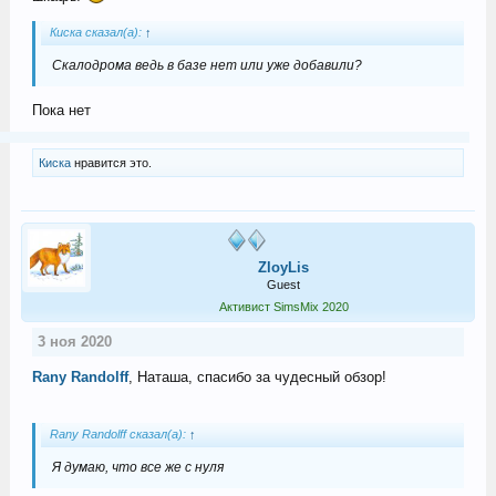
Киска сказал(а):
↑
Скалодрома ведь в базе нет или уже добавили?
Пока нет
Киска
нравится это.
ZloyLis
Guest
Активист SimsMix 2020
3 ноя 2020
Rany Randolff
, Наташа, спасибо за чудесный обзор!
Rany Randolff сказал(а):
↑
Я думаю, что все же с нуля