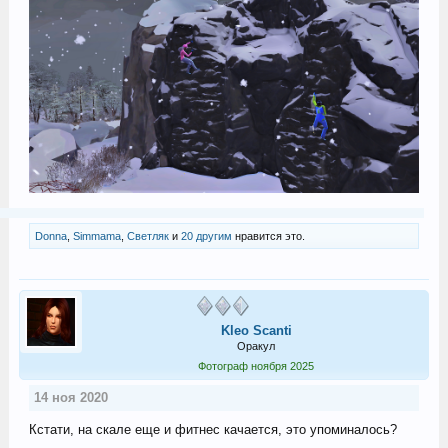
Donna
,
Simmama
,
Светляк
и
20 другим
нравится это.
Kleo Scanti
Оракул
Фотограф ноября 2025
14 ноя 2020
Кстати, на скале еще и фитнес качается, это упоминалось?