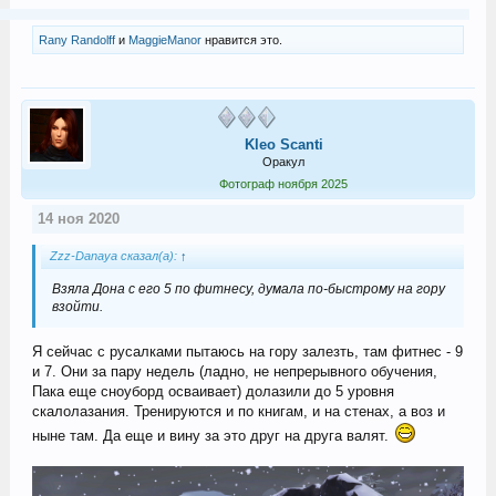
Rany Randolff
и
MaggieManor
нравится это.
Kleo Scanti
Оракул
Фотограф ноября 2025
14 ноя 2020
Zzz-Danaya сказал(а):
↑
Взяла Дона с его 5 по фитнесу, думала по-быстрому на гору
взойти.
Я сейчас с русалками пытаюсь на гору залезть, там фитнес - 9
и 7. Они за пару недель (ладно, не непрерывного обучения,
Пака еще сноуборд осваивает) долазили до 5 уровня
скалолазания. Тренируются и по книгам, и на стенах, а воз и
ныне там. Да еще и вину за это друг на друга валят.