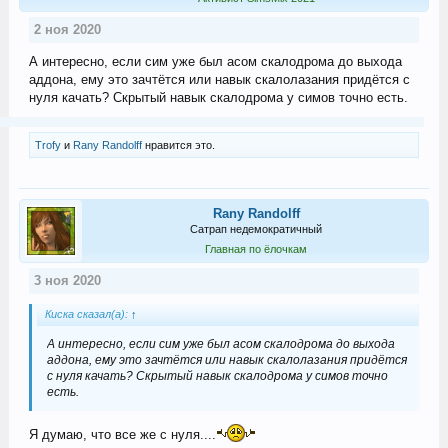
2 ноя 2020
А интересно, если сим уже был асом скалодрома до выхода
аддона, ему это зачтётся или навык скалолазания придётся с
нуля качать? Скрытый навык скалодрома у симов точно есть.
Trofy
и
Rany Randolff
нравится это.
Rany Randolff
Сатрап недемократичный
Главная по ёлочкам
3 ноя 2020
Киска сказал(а):
↑
А интересно, если сим уже был асом скалодрома до выхода
аддона, ему это зачтётся или навык скалолазания придётся
с нуля качать? Скрытый навык скалодрома у симов точно
есть.
Я думаю, что все же с нуля....