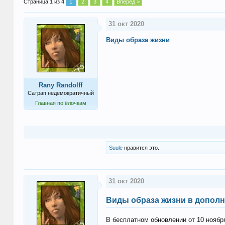
Страница 1 из 4
1
2
3
4
Вперёд >
31 окт 2020
Виды образа жизни
Rany Randolff
Сатрап недемократичный
Главная по ёлочкам
Suule
нравится это.
31 окт 2020
Виды образа жизни в дополн
В бесплатном обновлении от 10 нояб