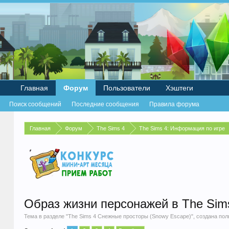
Главная
Форум
Пользователи
Хэштеги
Поиск сообщений
Последние сообщения
Правила форума
Главная
Форум
The Sims 4
The Sims 4: Информация по игре
Образ жизни персонажей в The Sim
Тема в разделе "
The Sims 4 Снежные просторы (Snowy Escape)
", создана по