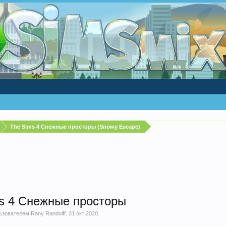
The Sims 4 Снежные просторы (Snowy Escape)
s 4 Снежные просторы
льзователем
Rany Randolff
,
31 окт 2020
.