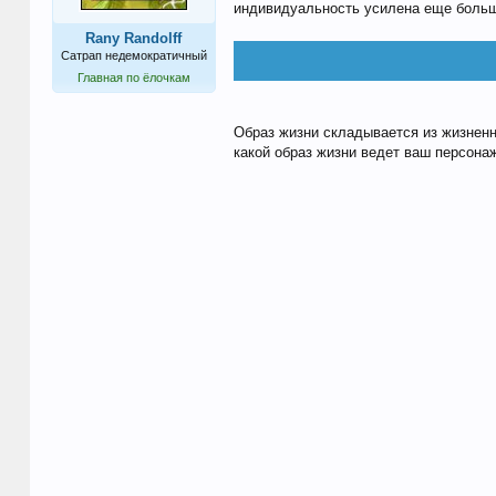
индивидуальность усилена еще боль
Rany Randolff
Сатрап недемократичный
Главная по ёлочкам
Образ жизни складывается из жизненно
какой образ жизни ведет ваш персона