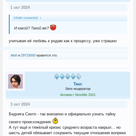
1 окт 2024
Inhale сказал(а):
↑
И какой? Такой же?
учитывая её любовь к родам как к процессу, уже страшно
Ateh
и
29715000
нравится это.
Tauc
Sims-модератор
Активист SimsMix 2021
3 окт 2024
Бедняга Синто - так внезапно и официально узнать тайну
своего происхождения.
А тут ещё и тяжёлый кризис среднего возраста накрыл... но
шесть детей обязывает сохранить текущие отношения вопреки