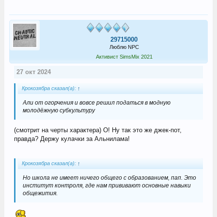
29715000
Люблю NPC
Активист SimsMix 2021
27 окт 2024
Крокозябра сказал(а):
↑
Али от огорчения и вовсе решил податься в модную
молодёжную субкультуру
(смотрит на черты характера) О! Ну так это же джек-пот,
правда? Держу кулачки за Альнилама!
Крокозябра сказал(а):
↑
Но школа не имеет ничего общего с образованием, пап. Это
институт контроля, где нам прививают основные навыки
общежития.