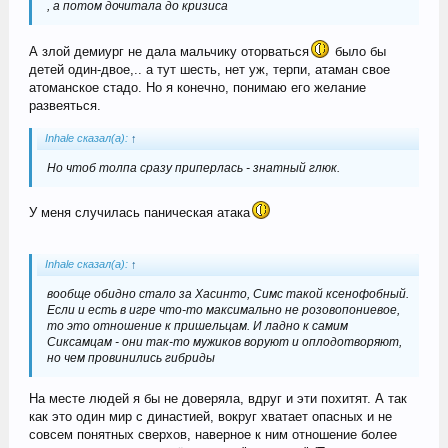
, а потом дочитала до кризиса
А злой демиург не дала мальчику оторваться
было бы
детей один-двое,.. а тут шесть, нет уж, терпи, атаман свое
атоманское стадо. Но я конечно, понимаю его желание
развеяться.
Inhale сказал(а):
↑
Но чтоб толпа сразу приперлась - знатный глюк.
У меня случилась паническая атака
Inhale сказал(а):
↑
вообще обидно стало за Хасинто, Симс такой ксенофобный.
Если и есть в игре что-то максимально не розовопониевое,
то это отношение к пришельцам. И ладно к самим
Сиксамцам - они так-то мужиков воруют и оплодотворяют,
но чем провинились гибриды
На месте людей я бы не доверяла, вдруг и эти похитят. А так
как это один мир с династией, вокруг хватает опасных и не
совсем понятных сверхов, наверное к ним отношение более