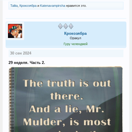
Talita
,
Крокозябра
и
Katenavampirsha
нравится это.
Крокозябра
Оракул
Гуру челенджей
30 сен 2024
29 неделя. Часть 2.