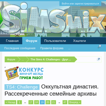
Войти или зарегистрироваться
Главная
Форум
Пользователи
Хэштеги
Последние сообщения
Правила форума
...
Форум
...
The Sims 4: Challenges - Другие испытания
Оккультная династия.
TS4: Challenge
Рассекреченные семейные архивы
< Назад
1
←
17
18
19
20
21
→
47
Вперёд >