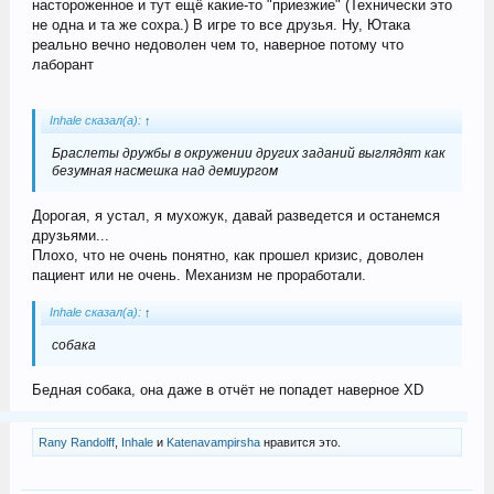
настороженное и тут ещё какие-то "приезжие" (Технически это
не одна и та же сохра.) В игре то все друзья. Ну, Ютака
реально вечно недоволен чем то, наверное потому что
лаборант
Inhale сказал(а):
↑
Браслеты дружбы в окружении других заданий выглядят как
безумная насмешка над демиургом
Дорогая, я устал, я мухожук, давай разведется и останемся
друзьями...
Плохо, что не очень понятно, как прошел кризис, доволен
пациент или не очень. Механизм не проработали.
Inhale сказал(а):
↑
собака
Бедная собака, она даже в отчёт не попадет наверное XD
Rany Randolff
,
Inhale
и
Katenavampirsha
нравится это.