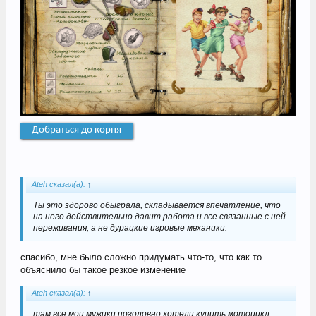
Добраться до корня
Ateh сказал(а):
↑
Ты это здорово обыграла, складывается впечатление, что
на него действительно давит работа и все связанные с ней
переживания, а не дурацкие игровые механики.
спасибо, мне было сложно придумать что-то, что как то
объяснило бы такое резкое изменение
Ateh сказал(а):
↑
там все мои мужики поголовно хотели купить мотоцикл