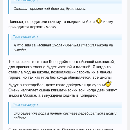
Tauc сказал(а):
↑
Стелла - просто пай-девочка, душа семьи.
Паинька, но родители почему то выделили Арчи
и ему
приходится держать марку
Tauc сказал(а):
↑
А что это за частная школа? Обычная старшая школа на
выезде,
Технически это тот же Копердейл с его обычной механикой,
для красного словца будет частной и платной. Я когда то
ставила мод на школы, позволяющий строить их в любом
городе, но так как игра без конца обновляется, все школы
будут в копердейле, даже когда доберемся до сулани
Очень напрягает смена климатических зон, когда дети живут
зимой в Оазисе, а вынуждены ходить в Копердейл
Tauc сказал(а):
↑
или семье уже пора в полном составе перебираться в новый
район?