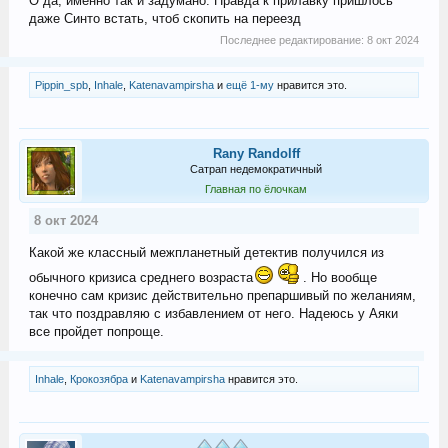
О да, именно так и задумано. Правда к прилавку пришлось
даже Синто встать, чтоб скопить на переезд
Последнее редактирование:
8 окт 2024
Pippin_spb
,
Inhale
,
Katenavampirsha
и
ещё 1-му
нравится это.
Rany Randolff
Сатрап недемократичный
Главная по ёлочкам
8 окт 2024
Какой же классный межпланетный детектив получился из
обычного кризиса среднего возраста
. Но вообще
конечно сам кризис действительно препаршивый по желаниям,
так что поздравляю с избавлением от него. Надеюсь у Аяки
все пройдет попроще.
Inhale
,
Крокозябра
и
Katenavampirsha
нравится это.