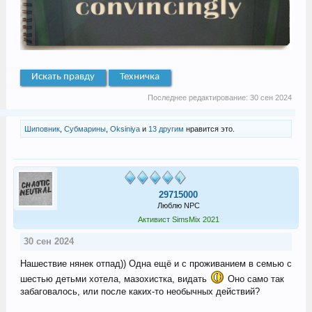
Искать правду
Техничка
Последнее редактирование:
30 сен 2024
Шиповник
,
Субмарины
,
Oksiniya
и
13 другим
нравится это.
29715000
Люблю NPC
Активист SimsMix 2021
30 сен 2024
Нашествие нянек отпад)) Одна ещё и с проживанием в семью с
шестью детьми хотела, мазохистка, видать
Оно само так
забаговалось, или после каких-то необычных действий?