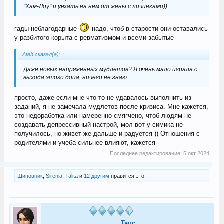
"Хам-Лоу" и уехать на нём от жены с личинками))
гады неблагодарные
надо, чтоб в старости они оставались
у разбитого корыта с ревматизмом и всеми забытые
Ateh сказал(а):
↑
Даже новых напряженных мудлетов? Я очень мало играла с
выхода этого допа, ничего не знаю
просто, даже если мне что то не удавалось выполнить из
заданий, я не замечала мудлетов после кризиса. Мне кажется,
это недоработка или намеренно смягчено, чтоб людям не
создавать депрессивный настрой, мол вот у симика не
получилось, но живет же дальше и радуется )) Отношения с
родителями и учеба сильнее влияют, кажется
Последнее редактирование:
5 окт 2024
Шиповник
,
Sirenia
,
Talita
и
12 другим
нравится это.
Tauc