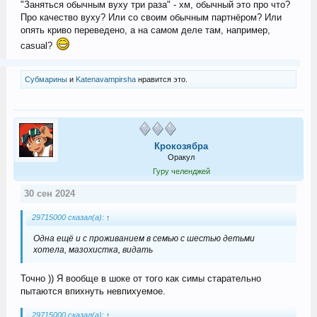
"Заняться обычным вуху три раза" - хм, обычный это про что?
Про качество вуху? Или со своим обычным партнёром? Или
опять криво переведено, а на самом деле там, например,
casual?
Субмарины
и
Katenavampirsha
нравится это.
Крокозябра
Оракул
Гуру челенджей
30 сен 2024
29715000 сказал(а):
↑
Одна ещё и с проживанием в семью с шестью детьми
хотела, мазохистка, видать
Точно )) Я вообще в шоке от того как симы старательно
пытаются впихнуть невпихуемое.
29715000 сказал(а):
↑