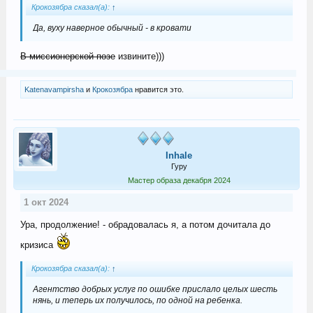
Крокозябра сказал(а):
↑
Да, вуху наверное обычный - в кровати
В миссионерской позе
извините)))
Katenavampirsha
и
Крокозябра
нравится это.
Inhale
Гуру
Мастер образа декабря 2024
1 окт 2024
Ура, продолжение! - обрадовалась я, а потом дочитала до
кризиса
Крокозябра сказал(а):
↑
Агентство добрых услуг по ошибке прислало целых шесть
нянь, и теперь их получилось, по одной на ребенка.