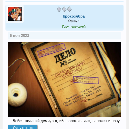
Крокозябра
Оракул
Гуру челенджей
6 ноя 2023
Бойся желаний демиурга, ибо положив глаз, наложит и лапу.​
Сунуть нос