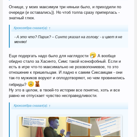
Огнище, у моих максимум три няньки было, и приходили по
очереди (и оставались)). Но чтоб толпа сразу приперлась -
знатный глюк.
Крокозябра сказал(а):
↑
- А это что? Парик? – Синто указал на голову: - и цвет я не
меняю!
Еще подергать надо было для наглядости
А вообще
обидно стало за Хасинто, Симс такой ксенофобный. Если и
есть в игре что-то максимально не розовопониевое, то это
отношение к пришельцам. И ладно к самим Сиксамцам - они
так-то мужиков воруют и оплодотворяют, но чем провинились
гибриды?
Ну это в целом, в твоей-то истории все понятно, хоть и все
равно не отпускает чувство несправедливости.
Крокозябра сказал(а):
↑