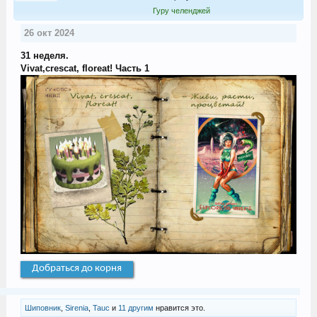
Гуру челенджей
26 окт 2024
31 неделя.
Vivat,crescat, floreat! Часть 1
Добраться до корня
Шиповник
,
Sirenia
,
Tauc
и
11 другим
нравится это.