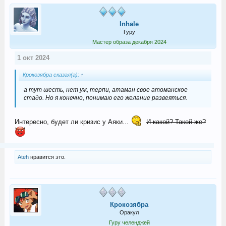
Inhale
Гуру
Мастер образа декабря 2024
1 окт 2024
Крокозябра сказал(а):
↑
а тут шесть, нет уж, терпи, атаман свое атоманское
стадо. Но я конечно, понимаю его желание развеяться.
Интересно, будет ли кризис у Аяки...
И какой? Такой же?
Ateh
нравится это.
Крокозябра
Оракул
Гуру челенджей