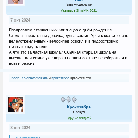
Sims-модератор
Активист SimsMix 2021
7 окт 2024
Поздравляю старшеньких близнецов с днём рождения.
Стелла - просто пай-девочка, душа семьи. Арчи кажется очень
целеустремлённым - велосипед освоил и в подростковую
жизнь с ходу влился.
А что это за частная школа? Обычная старшая школа на
выезде, или семье уже пора в полном составе перебираться в
новый район?
Inhale
,
Katenavampirsha
и
Крокозябра
нравится это.
Крокозябра
Оракул
Гуру челенджей
8 окт 2024