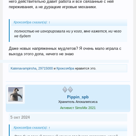
него действительно давит работа и все связанные с ней
переживания, а не дурацкие игровые механики.
Крокозябра сказал(а):
↑
полностью не игнорировала ни у кого, мне кажется, ни чего
не будет
Даже новых напряженных мудлетов? Я очень мало играла с
выхода этого допа, ничего не знаю
Katenavampirsha
,
29715000
и
Крокозябра
нравится это.
Pippin_spb
Хранитель Апокалипсиса
Активист SimsMix 2021
5 окт 2024
Крокозябра сказал(а):
↑