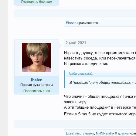
Главная по ёлочкам
Elisssa
нравится это.
2 май 2021
Играя в двушку, я все время мечтала 
навестить соседа, или переключиться 
В трешке это один клик.
Nailia сказал(а):
↑
ihelen
В "трёшке" нет общих площадках, -- 
Правая рука сатрапа
Повелитель снов
Что значит - общая площадка? Точка 
знаешь игру.
А эти "общие площадки" в четверке те
Если в Sims 5 не будет открытого мира
Exeshnizo
,
Леликs
,
NNNNatali
и
9 другим
нрав