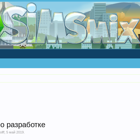
о разработке
lff
,
5 май 2019
.