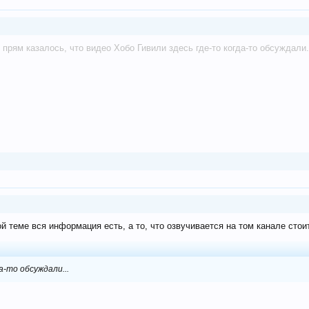
 прям казалось, что видео Хобо Гивили здесь где-то когда-то обсуждали..
ой теме вся информация есть, а то, что озвучивается на том канале сто
а-то обсуждали...