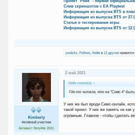
Проект "Рене" - первая официальн
Слив скриншотов с EA Playtest
Информация из выпуска BTS в янва
Информация из выпуска BTS от 27.0
Статья о тестировании игры
Информация из выпуска BTS от 12.0
youlicks
,
Рейнис
,
Nailia
и
13 другим
нравится 
2 май 2021
Nailia сказал(а):
↑
Где-то читала, что на "Симс 4" был
У них же был вроде Симс-онлайн, кот
такой проект. У них же память не как 
огромным. Главное - чтобы сделать в
Kimberly
Активный участник
Активист SimsMix 2021