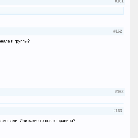
#161
#162
анала и группы?
#162
#163
размешали. Или какие-то новые правила?