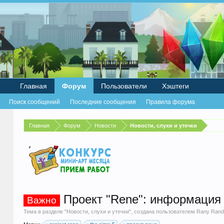
Главная
Форум
Пользователи
Хэштеги
Поиск сообщений
Последние сообщения
Правила форума
Главная
Форум
Новости
Новости, слухи и утечки
Проект "Rene": информация 
Важно
Тема в разделе "
Новости, слухи и утечки
", создана пользователем
Rany Rando