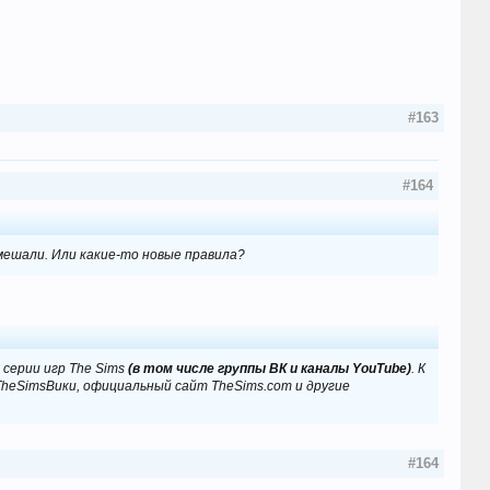
#163
#164
змешали. Или какие-то новые правила?
серии игр The Sims
(в том числе группы ВК и каналы YouTube)
. К
TheSimsВики, официальный сайт TheSims.com и другие
#164