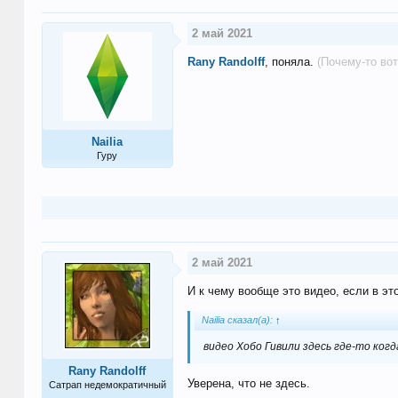
2 май 2021
Rany Randolff
, поняла.
(Почему-то вот
Nailia
Гуру
2 май 2021
И к чему вообще это видео, если в эт
Nailia сказал(а):
↑
видео Хобо Гивили здесь где-то когд
Rany Randolff
Уверена, что не здесь.
Сатрап недемократичный