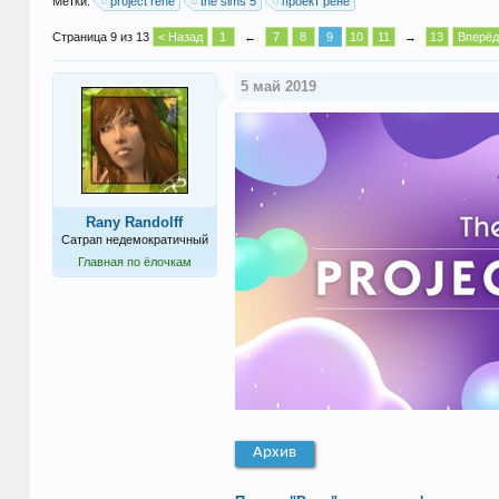
Метки:
project rene
the sims 5
проект рене
Страница 9 из 13
< Назад
1
←
7
8
9
10
11
→
13
Вперёд
5 май 2019
Rany Randolff
Сатрап недемократичный
Главная по ёлочкам
Архив