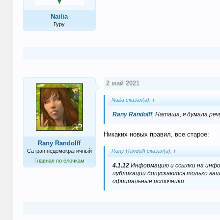
Nailia
Гуру
2 май 2021
Nailia сказал(а):
↑
Rany Randolff
, Наташа, я думала ре
Никаких новых правил, все старое:
Rany Randolff
Rany Randolff сказал(а):
↑
Сатрап недемократичный
Главная по ёлочкам
4.1.12
Информацию и ссылки на инфо
публикации допускаются только ваш
официальные источники.