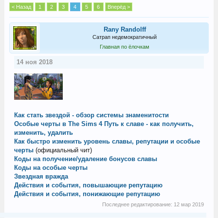
< Назад
1
2
3
4
5
6
Вперёд >
Rany Randolff
Сатрап недемократичный
Главная по ёлочкам
14 ноя 2018
Как стать звездой - обзор системы знаменитости
Особые черты в The Sims 4 Путь к славе - как получить,
изменить, удалить
Как быстро изменить уровень славы, репутации и особые
черты
(официальный чит)
Коды на получение/удаление бонусов славы
Коды на особые черты
Звездная вражда
Действия и события, повышающие репутацию
Действия и события, понижающие репутацию
Последнее редактирование:
12 мар 2019