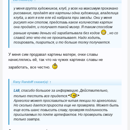
у меня группа художников, клуб, у всех на максимум прокачано
рисование, продаёт все картины одна художница, владелица
клуба, и вот я еле еле ей набрала три звезды. Они у меня
рисуют нон стопом, представь какое количество картин
она продаёт, и получает такой мизер. Я таким способом
раньше кучами деньги ей зарабатывала без кодов
, но со
славой это что-то не прокатывает. Надо ходить,
позировать, пиариться, и то больше толку получается.
У меня сим продавал картины матери, очки славы
начислялись ей, так что на чужих картинах славы не
заработать, все честно.
Rany Randolff сказал(а):
↑
Lidi
, спасибо большое за информацию. Действительно,
только тестить все придется.
Археолог может прославиться читая лекции по археологии.
Но сколько дается прироста еще не проверяла. Может быть
еще есть шанс повысить славу, проверяя подлинность
присылаемых по почте артефактов. Но проверить смогу
только завтра.