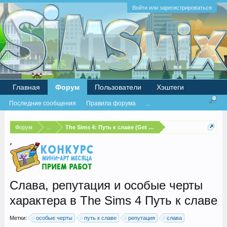
Войти или зарегистрироваться
Главная
Форум
Пользователи
Хэштеги
Последние сообщения
Правила форума
...
Форум
...
The Sims 4: Путь к славе (Get Famous)
Слава, репутация и особые черты
характера в The Sims 4 Путь к славе
Метки:
особые черты
путь к славе
репутация
слава