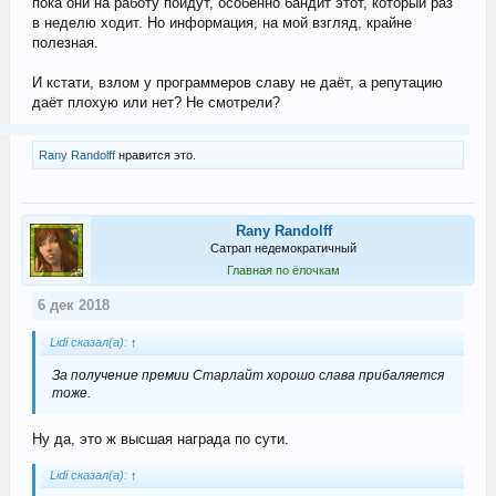
пока они на работу пойдут, особенно бандит этот, который раз
в неделю ходит. Но информация, на мой взгляд, крайне
полезная.
И кстати, взлом у программеров славу не даёт, а репутацию
даёт плохую или нет? Не смотрели?
Rany Randolff
нравится это.
Rany Randolff
Сатрап недемократичный
Главная по ёлочкам
6 дек 2018
Lidi сказал(а):
↑
За получение премии Старлайт хорошо слава прибаляется
тоже.
Ну да, это ж высшая награда по сути.
Lidi сказал(а):
↑