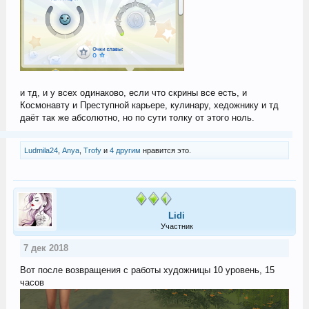
и тд, и у всех одинаково, если что скрины все есть, и
Космонавту и Преступной карьере, кулинару, хедожнику и тд
даёт так же абсолютно, но по сути толку от этого ноль.
Ludmila24
,
Anya
,
Trofy
и
4 другим
нравится это.
Lidi
Участник
7 дек 2018
Вот после возвращения с работы художницы 10 уровень, 15
часов