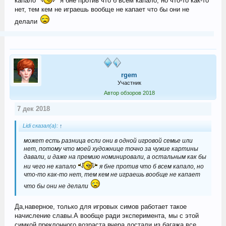
капало
я бне против что б всем капало, но что-то как-то
нет, тем кем не играешь вообще не капает что бы они не
делали
rgem
Участник
Автор обзоров 2018
7 дек 2018
Lidi сказал(а):
↑
может есть разница если они в одной игровой семье или
нет, потому что моей художнице точно за чужие картины
давали, и даже на премию номинировали, а остальным как бы
ни чего не капало
я бне против что б всем капало, но
что-то как-то нет, тем кем не играешь вообще не капает
что бы они не делали
Да,наверное, только для игровых симов работает такое
начисление славы.А вообще ради эксперимента, мы с этой
симкой преклонного возраста вчера достали из багажа все