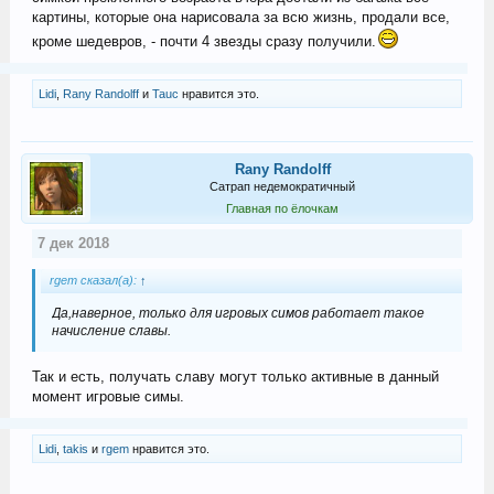
картины, которые она нарисовала за всю жизнь, продали все,
кроме шедевров, - почти 4 звезды сразу получили.
Lidi
,
Rany Randolff
и
Tauc
нравится это.
Rany Randolff
Сатрап недемократичный
Главная по ёлочкам
7 дек 2018
rgem сказал(а):
↑
Да,наверное, только для игровых симов работает такое
начисление славы.
Так и есть, получать славу могут только активные в данный
момент игровые симы.
Lidi
,
takis
и
rgem
нравится это.