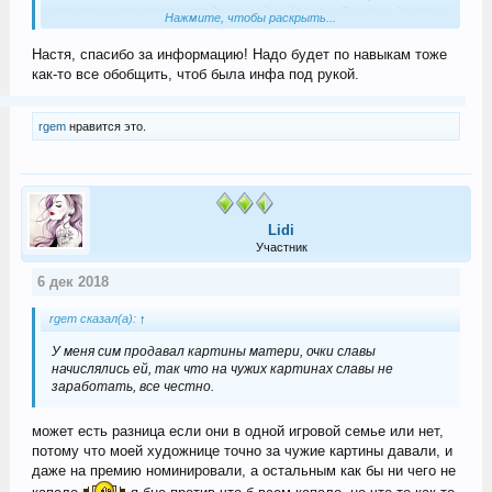
проверке артефактов одну звезду сделали. Сколько дают за
Нажмите, чтобы раскрыть...
проверку, точно не знаю, в следующий раз посмотрю, как раз
археологом сейчас играю.
Настя, спасибо за информацию! Надо будет по навыкам тоже
как-то все обобщить, чтоб была инфа под рукой.
rgem
нравится это.
Lidi
Участник
6 дек 2018
rgem сказал(а):
↑
У меня сим продавал картины матери, очки славы
начислялись ей, так что на чужих картинах славы не
заработать, все честно.
может есть разница если они в одной игровой семье или нет,
потому что моей художнице точно за чужие картины давали, и
даже на премию номинировали, а остальным как бы ни чего не