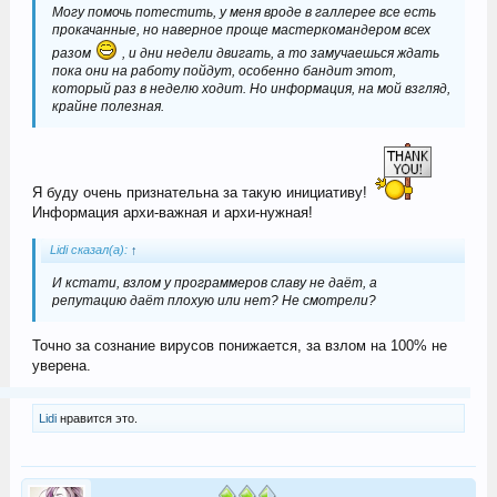
Могу помочь потестить, у меня вроде в галлерее все есть
прокачанные, но наверное проще мастеркомандером всех
разом
, и дни недели двигать, а то замучаешься ждать
пока они на работу пойдут, особенно бандит этот,
который раз в неделю ходит. Но информация, на мой взгляд,
крайне полезная.
Я буду очень признательна за такую инициативу!
Информация архи-важная и архи-нужная!
Lidi сказал(а):
↑
И кстати, взлом у программеров славу не даёт, а
репутацию даёт плохую или нет? Не смотрели?
Точно за сознание вирусов понижается, за взлом на 100% не
уверена.
Lidi
нравится это.