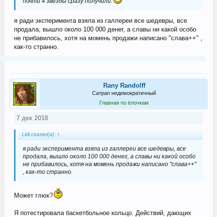
почти 4 звезды сразу получили.
я ради эксперимента взяла из галлереи все шедевры, все
продала, вышло около 100 000 денег, а славы ни какой особо
не прибавилось, хотя на момень продажи написано "слава++" ,
как-то странно.
Rany Randolff
Сатрап недемократичный
Главная по ёлочкам
7 дек 2018
Lidi сказал(а):
↑
я ради эксперимента взяла из галлереи все шедевры, все
продала, вышло около 100 000 денег, а славы ни какой особо
не прибавилось, хотя на момень продажи написано "слава++"
, как-то странно.
Может глюк?
Я потестировала баскетбольное кольцо. Действий, дающих