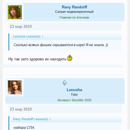
Rany Randolff
Сатрап недемократичный
Главная по ёлочкам
23 мар 2019
Lenusha сказал(а):
↑
Сколько всяких фишек скрывается в игре! Я не знала. ))
Ну так зато здорово их находить
Lenusha
Гуру
Активист SimsMix 2020
23 мар 2019
Rany Randolff сказал(а):
↑
набора СПА.