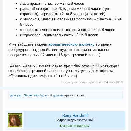
лавандовая - счастье +2 на 8 часов
расслабляющая - возбуждение +2 на 8 часов (для
взрослых), игривость +2 на 8 часов (для детей)
с молоком, медом и овсяными хлопьями - счастье +2 на
8 часов
с розовыми лепестками - кокетливость +2 на 8 часов
цитрусовая - внимательность +2 на 8 часов
И не забудьте зажечь
ароматическую палочку
во время
процедуры - тогда действие мудлета от принятия ванны
продлится целых 12 часов (16 для грязевой ванны).
Кстати, симы с чертами характера «Чистюля» и «Привереда»
от принятия грязевой ванны получат мудлет дискомфорта
«Грязюка» ( дискомфорт +1 на 2 часа).
Последнее редактирование:
24 мар 2019
jane yan
,
Suule
,
simulacia
и
6 другим
нравится это.
Rany Randolff
Сатрап недемократичный
Главная по ёлочкам