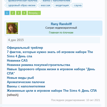
ароматическая палочка
ванна с наполнителем
здоровый образ жизни
массаж
медитация
сауна
1
2
3
4
Вперёд >
Rany Randolff
Сатрап недемократичный
Главная по ёлочкам
4 дек 2015
Официальный трейлер
7 фактов, которые нужно знать об игровом наборе The
Sims 4 День спа
Новинки CAS
Новинки режима покупки/строительства
Навык Здорового образа жизни в игровом наборе "День
СПА"
Новые виды рыб
Ароматические палочки
Ванны с наполнителями
Жизненные цели в игровом наборе The Sims 4: День СПА
(refresh)
Последнее редактирование:
10 окт 2021