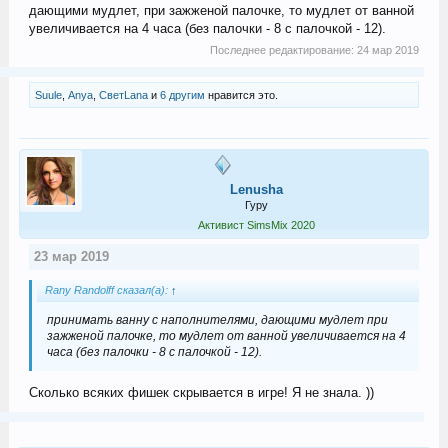
дающими мудлет, при зажженой палочке, то мудлет от ванной
увеличивается на 4 часа (без палочки - 8 с палочкой - 12).
Последнее редактирование:
24 мар 2019
Suule
,
Anya
,
СветLana
и
6 другим
нравится это.
Lenusha
Гуру
Активист SimsMix 2020
23 мар 2019
Rany Randolff сказал(а):
↑
принимать ванну с наполнителями, дающими мудлет при
зажженой палочке, то мудлет от ванной увеличивается на 4
часа (без палочки - 8 с палочкой - 12).
Сколько всяких фишек скрывается в игре! Я не знала. ))