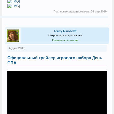
Последнее редактирование:
24 мар 2019
Rany Randolff
Сатрап недемократичный
Главная по ёлочкам
4 дек 2015
Официальный трейлер игрового набора День
СПА