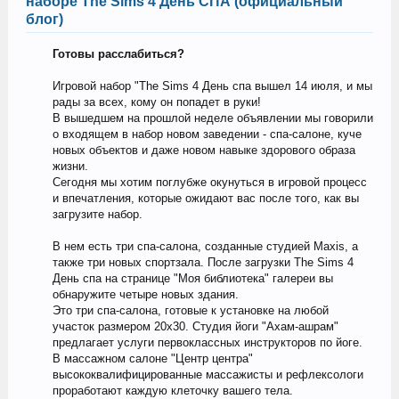
наборе The Sims 4 День СПА (официальный
блог)
Готовы расслабиться?
Игровой набор "The Sims 4 День спа вышел 14 июля, и мы
рады за всех, кому он попадет в руки!
В вышедшем на прошлой неделе объявлении мы говорили
о входящем в набор новом заведении - спа-салоне, куче
новых объектов и даже новом навыке здорового образа
жизни.
Сегодня мы хотим поглубже окунуться в игровой процесс
и впечатления, которые ожидают вас после того, как вы
загрузите набор.
В нем есть три спа-салона, созданные студией Maxis, а
также три новых спортзала. После загрузки The Sims 4
День спа на странице "Моя библиотека" галереи вы
обнаружите четыре новых здания.
Это три спа-салона, готовые к установке на любой
участок размером 20x30. Студия йоги "Ахам-ашрам"
предлагает услуги первоклассных инструкторов по йоге.
В массажном салоне "Центр центра"
высококвалифицированные массажисты и рефлексологи
проработают каждую клеточку вашего тела.