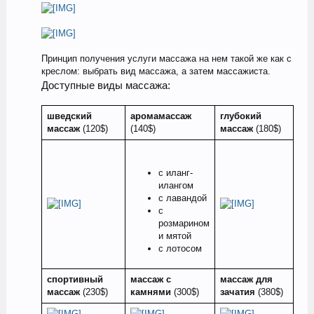
Принцип получения услуги массажа на нем такой же как с
креслом: выбрать вид массажа, а затем массажиста.
Доступные виды массажа:
шведский
аромамассаж
глубокий
массаж
(120$)
(140$)
массаж
(180$)
с иланг-
илангом
с лавандой
с
розмарином
и мятой
с лотосом
спортивный
массаж с
массаж для
массаж
(230$)
камнями
(300$)
зачатия
(380$)