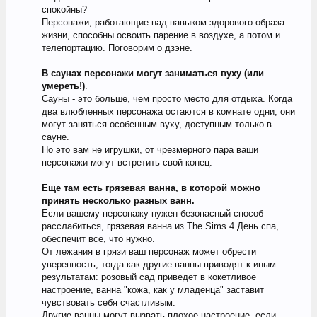
спокойны?
Персонажи, работающие над навыком здорового образа
жизни, способны освоить парение в воздухе, а потом и
телепортацию. Поговорим о дзэне.
В саунах персонажи могут заниматься вуху (или
умереть!)
.
Сауны - это больше, чем просто место для отдыха. Когда
два влюбленных персонажа остаются в комнате одни, они
могут заняться особенным вуху, доступным только в
сауне.
Но это вам не игрушки, от чрезмерного пара ваши
персонажи могут встретить свой конец.
Еще там есть грязевая ванна, в которой можно
принять несколько разных ванн.
Если вашему персонажу нужен безопасный способ
расслабиться, грязевая ванна из The Sims 4 День спа,
обеспечит все, что нужно.
От лежания в грязи ваш персонаж может обрести
уверенность, тогда как другие ванны приводят к иным
результатам: розовый сад приведет в кокетливое
настроение, ванна "кожа, как у младенца" заставит
чувствовать себя счастливым.
Другие ванны могут вызвать плохое настроение, если