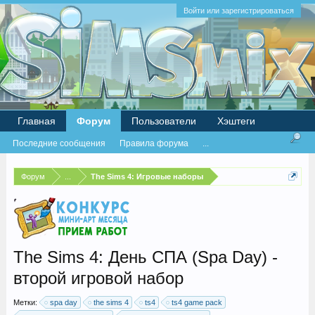
Войти или зарегистрироваться
Главная
Форум
Пользователи
Хэштеги
Последние сообщения
Правила форума
...
Форум
...
The Sims 4: Игровые наборы
The Sims 4: День СПА (Spa Day) -
второй игровой набор
Метки:
spa day
the sims 4
ts4
ts4 game pack