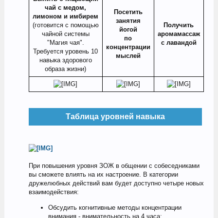
чай с медом,
Посетить
лимоном и имбирем
занятия
(готовится с помощью
Получить
йогой
чайной системы
аромамассаж
по
"Магия чая".
с лавандой
концентрации
Требуется уровень 10
мыслей
навыка здорового
образа жизни)​
Таблица уровней навыка
При повышения уровня ЗОЖ в общении с собеседниками
вы сможете влиять на их настроение. В категории
дружелюбных действий вам будет доступно четыре новых
взаимодействия:
Обсудить когнитивные методы концентрации
внимания - внимательность на 4 часа;