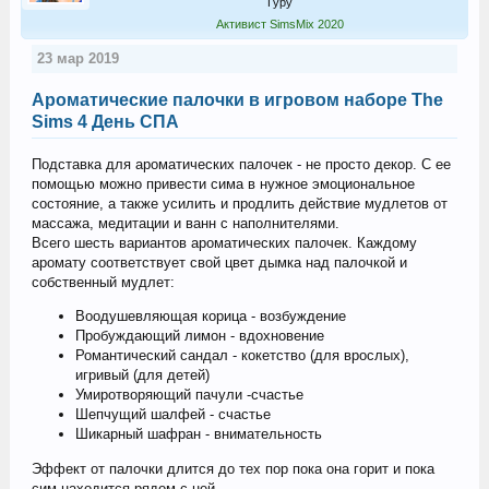
Гуру
Активист SimsMix 2020
23 мар 2019
Ароматические палочки в игровом наборе The
Sims 4 День СПА
Подставка для ароматических палочек - не просто декор. С ее
помощью можно привести сима в нужное эмоциональное
состояние, а также усилить и продлить действие мудлетов от
массажа, медитации и ванн с наполнителями.
Всего шесть вариантов ароматических палочек. Каждому
аромату соответствует свой цвет дымка над палочкой и
собственный мудлет:
Воодушевляющая корица - возбуждение
Пробуждающий лимон - вдохновение
Романтический сандал - кокетство (для врослых),
игривый (для детей)
Умиротворяющий пачули -счастье
Шепчущий шалфей - счастье
Шикарный шафран - внимательность
Эффект от палочки длится до тех пор пока она горит и пока
сим находится рядом с ней.