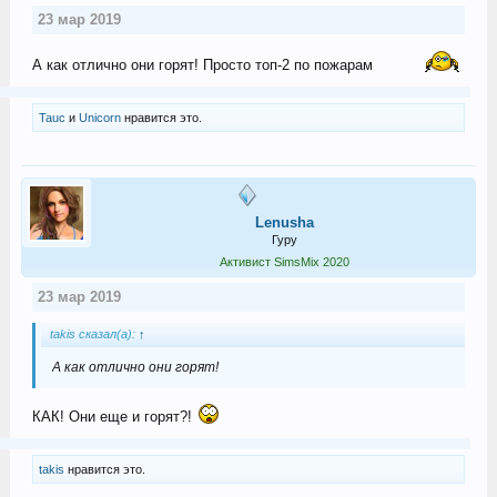
23 мар 2019
А как отлично они горят! Просто топ-2 по пожарам
Tauc
и
Uniсorn
нравится это.
Lenusha
Гуру
Активист SimsMix 2020
23 мар 2019
takis сказал(а):
↑
А как отлично они горят!
КАК! Они еще и горят?!
takis
нравится это.