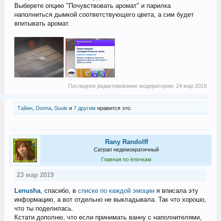
Выберете опцию "Почувствовать аромат" и парилка
наполниться дымкой соответствующего цвета, а сим будет
впитывать аромат.
Последнее редактирование модератором:
24 мар 2019
Тайин
,
Donna
,
Suule
и
7 другим
нравится это.
Rany Randolff
Сатрап недемократичный
Главная по ёлочкам
23 мар 2019
Lenusha
, спасибо, в
списке по каждой эмоции
я вписала эту
информацию, а вот отдельно не выкладывала. Так что хорошо,
что ты поделилась.
Кстати дополню, что если принимать ванну с наполнителями,