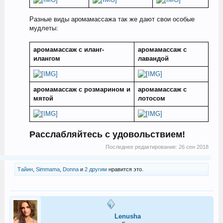
Разные виды аромамассажа так же дают свои особые
мудлеты:
аромамассаж с иланг-
аромамассаж с
илангом
лавандой
аромамассаж с розмарином и
аромамассаж с
мятой
лотосом
Расслабляйтесь с удовольствием!
Последнее редактирование:
26 сен 2018
Тайин
,
Simmama
,
Donna
и
2 другим
нравится это.
Lenusha