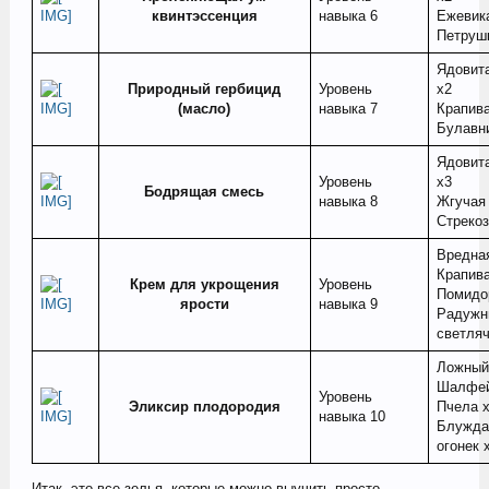
квинтэссенция
навыка 6
Ежевик
Петруш
Ядовит
Природный гербицид
Уровень
х2
(масло)
навыка 7
Крапива
Булавни
Ядовит
Уровень
х3
Бодрящая смесь
навыка 8
Жгучая 
Стрекоз
Вредная
Крапива
Крем для укрощения
Уровень
Помидо
ярости
навыка 9
Радужн
светляч
Ложный
Шалфей
Уровень
Эликсир плодородия
Пчела 
навыка 10
Блужд
огонек 
Итак, это все зелья, которые можно выучить просто