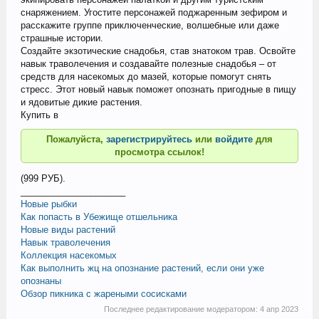
снаряжением. Угостите персонажей поджаренным зефиром и
расскажите группе приключенческие, волшебные или даже
страшные истории.
Создайте экзотические снадобья, став знатоком трав. Освойте
навык траволечения и создавайте полезные снадобья – от
средств для насекомых до мазей, которые помогут снять
стресс. Этот новый навык поможет опознать пригодные в пищу
и ядовитые дикие растения.
Купить в
Пожалуйста,
зарегистрируйтесь
или
войдите
для
просмотра ссылок!
(999 РУБ).
_____________________
Новые рыбки
Как попасть в Убежище отшельника
Новые виды растений
Навык траволечения
Коллекция насекомых
Как выполнить жц на опознание растений, если они уже
опознаны
Обзор пикника с жареными сосисками
Последнее редактирование модератором:
4 апр 2023