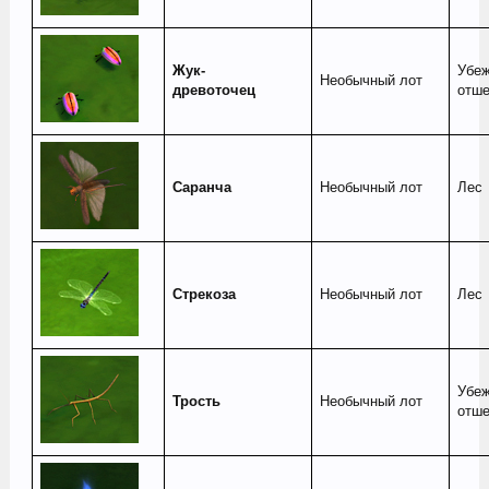
Жук-
Убе
Необычный лот
древоточец
отше
Саранча
Необычный лот
Лес
Стрекоза
Необычный лот
Лес
Убе
Трость
Необычный лот
отше