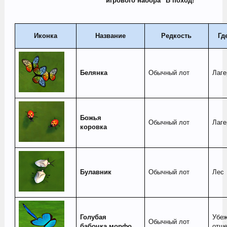
игрового набора "В поход!"
Иконка
Название
Редкость
Гд
Белянка
Обычный лот
Лаге
Божья
Обычный лот
Лаге
коровка
Булавник
Обычный лот
Лес
Голубая
Убе
Обычный лот
бабочка морфо
отше