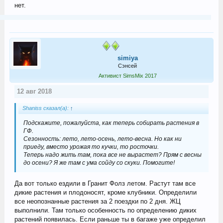
нет.
simiya
Сэнсей
Активист SimsMix 2017
12 авг 2018
Shaniss сказал(а):
↑
Подскажите, пожалуйста, как теперь собирать растения в
ГФ.
Сезонность: лето, лето-осень, лето-весна. Но как ни
приеду, вместо урожая то кучки, то росточки.
Теперь надо жить там, пока все не вырастет? Прям с весны
до осени? Я же там с ума сойду со скуки. Помогите!
Да вот только ездили в Гранит Фолз летом. Растут там все
дикие растения и плодоносят, кроме клубники. Определили
все неопознанные растения за 2 поездки по 2 дня. ЖЦ
выполнили. Там только особенность по определению диких
растений появилась. Если раньше ты в багаже уже определил