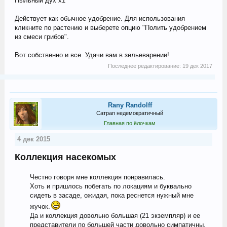
Пыльный дух х1
Действует как обычное удобрение. Для использования
кликните по растению и выберете опцию "Полить удобрением
из смеси грибов".
Вот собственно и все. Удачи вам в зельеварении!
Последнее редактирование:
19 дек 2017
Rany Randolff
Сатрап недемократичный
Главная по ёлочкам
4 дек 2015
Коллекция насекомых
Честно говоря мне коллекция понравилась.
Хоть и пришлось побегать по локациям и буквально
сидеть в засаде, ожидая, пока реснется нужный мне
жучок.
Да и коллекция довольно большая (21 экземпляр) и ее
представители по большей части довольно симпатичны.