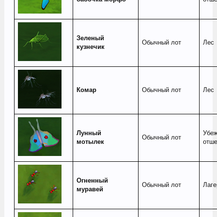
Зеленый
Обычный лот
Лес
кузнечик
Комар
Обычный лот
Лес
Лунный
Убе
Обычный лот
мотылек
отше
Огненный
Обычный лот
Лаге
муравей