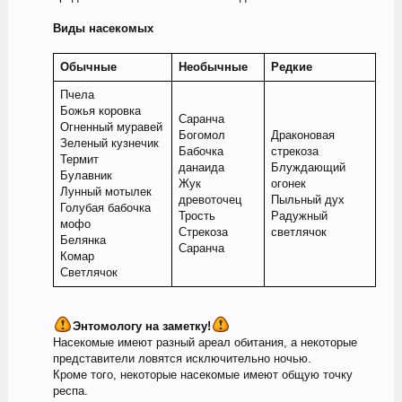
Виды насекомых
Обычные
Необычные
Редкие
Пчела
Божья коровка
Саранча
Огненный муравей
Богомол
Драконовая
Зеленый кузнечик
Бабочка
стрекоза
Термит
данаида
Блуждающий
Булавник
Жук
огонек
Лунный мотылек
древоточец
Пыльный дух
Голубая бабочка
Трость
Радужный
мофо
Стрекоза
светлячок
Белянка
Саранча
Комар
Светлячок
Энтомологу на заметку!
Насекомые имеют разный ареал обитания, а некоторые
представители ловятся исключительно ночью.
Кроме того, некоторые насекомые имеют общую точку
респа.