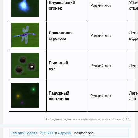
Блуждающий
Убе
Редкий лот
огонек
отше
Драконовая
Лес 
Редкий лот
стрекоза
водо
Пыльный
Редкий лот
Лес
дух
Радужный
Лаге
Редкий лот
светлячок
лес
Последнее редактирование модератором:
8 июл 2017
Lenusha
,
Shaniss
,
29715000
и
4 другим
нравится это.