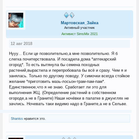
Мартовская_Зайка
Активный участник
Активист SimsMix 2021
12 авг 2018
Нууу... Если це позволительно,а мне позволительно. Я б
слегка почитерствовала. И посадила дома *аптекарский
огород*. То есть вытянула бы семена походных
растений,вырастила и перепробовала бы всё и сразу. Чем я и
занялась. Только по другому поводу. У симочки всегда стойкое
желание *приготовить мазь-лосьон-трам-пам-пам*.
Единственное,что я не знаю. Сработает ли это для
выполнения ЖЦ. (Определение растений в собственном
огороде,а не в Граните) Наши ночёвки в палатке в джунглях не
зачлись. Ночевать таки видимо надо в Граните,а не в Сельве.
Shaniss
нравится это.