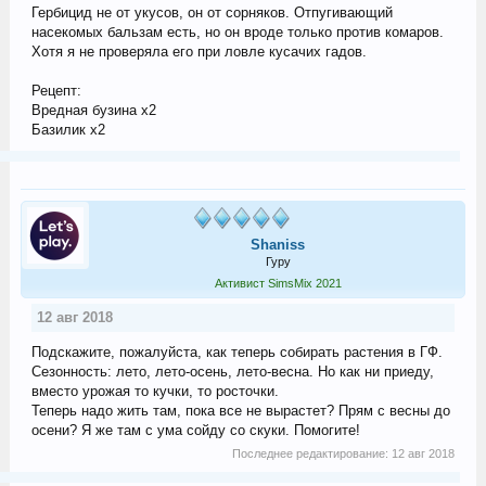
Гербицид не от укусов, он от сорняков. Отпугивающий
насекомых бальзам есть, но он вроде только против комаров.
Хотя я не проверяла его при ловле кусачих гадов.
Рецепт:
Вредная бузина х2
Базилик х2
Shaniss
Гуру
Активист SimsMix 2021
12 авг 2018
Подскажите, пожалуйста, как теперь собирать растения в ГФ.
Сезонность: лето, лето-осень, лето-весна. Но как ни приеду,
вместо урожая то кучки, то росточки.
Теперь надо жить там, пока все не вырастет? Прям с весны до
осени? Я же там с ума сойду со скуки. Помогите!
Последнее редактирование:
12 авг 2018