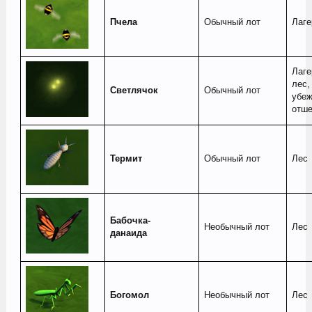
Пчела
Обычный лот
Лаге
Лаге
лес,
Светлячок
Обычный лот
убе
отше
Термит
Обычный лот
Лес
Бабочка-
Необычный лот
Лес
данаида
Богомол
Необычный лот
Лес