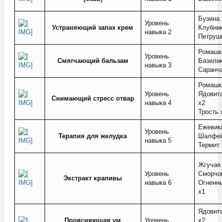
Бузина 
Уровень
Устраняющий запах крем
Клубник
навыка 2
Петруш
Ромашк
Уровень
Смягчающий бальзам
Базилик
навыка 3
Саранча
Ромашк
Уровень
Ядовит
Снимающий стресс отвар
навыка 4
х2
Трость 
Ежевик
Уровень
Терапия для желудка
Шалфей
навыка 5
Термит 
Жгучая 
Уровень
Сморчо
Экстракт крапивы
навыка 6
Огненн
х1
Ядовит
Проясняющая ум
Уровень
х2