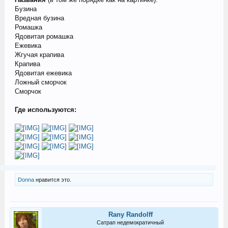
Бузина
Вредная бузина
Ромашка
Ядовитая ромашка
Ежевика
Жгучая крапива
Крапива
Ядовитая ежевика
Ложный сморчок
Сморчок
Где используются:
Donna
нравится это.
Rany Randolff
Сатрап недемократичный