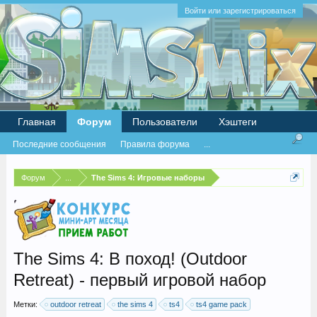
Войти или зарегистрироваться
Главная
Форум
Пользователи
Хэштеги
Последние сообщения
Правила форума
...
Форум
...
The Sims 4: Игровые наборы
The Sims 4: В поход! (Outdoor
Retreat) - первый игровой набор
Метки:
outdoor retreat
the sims 4
ts4
ts4 game pack