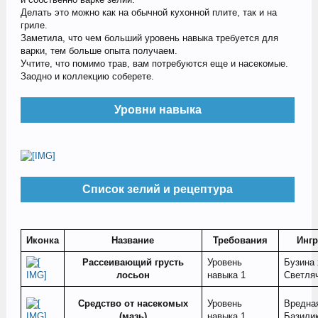
Делать это можно как на обычной кухонной плите, так и на
гриле.
Заметила, что чем больший уровень навыка требуется для
варки, тем больше опыта получаем.
Учтите, что помимо трав, вам потребуются еще и насекомые.
Заодно и коллекцию соберете.
Уровни навыка
Список зелий и рецептура
Иконка
Название
Требования
Инг
Рассеивающий грусть
Уровень
Бузина 
лосьон
навыка 1
Светляч
Средство от насекомых
Уровень
Вредная
(мазь)
навыка 1
Базилик