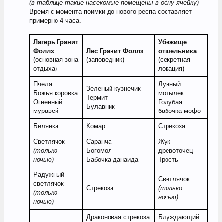
(в таблице такие насекомые помещены в одну ячейку)
Время с момента поимки до нового респа составляет
примерно 4 часа.
Лагерь Гранит
Убежище
Фоллз
Лес Гранит Фоллз
отшельника
(основная зона
(заповедник)
(секретная
отдыха)
локация)
Пчела
Лунный
Зеленый кузнечик
Божья коровка
мотылек
Термит
Огненный
Голубая
Булавник
муравей
бабочка мофо
Белянка
Комар
Стрекоза
Светлячок
Саранча
Жук
(только
Богомол
древоточец
ночью)
Бабочка данаида
Трость
Радужный
Светлячок
светлячок
Стрекоза
(только
(только
ночью)
ночью)
Драконовая стрекоза
Блуждающий