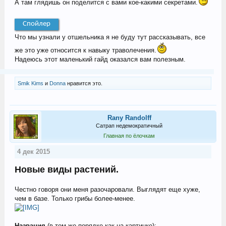
А там глядишь он поделится с вами кое-какими секретами.
Спойлер
Что мы узнали у отшельника я не буду тут рассказывать, все
же это уже относится к навыку траволечения.
Надеюсь этот маленький гайд оказался вам полезным.
Smik Kims
и
Donna
нравится это.
Rany Randolff
Сатрап недемократичный
Главная по ёлочкам
4 дек 2015
Новые виды растений.
Честно говоря они меня разочаровали. Выглядят еще хуже,
чем в базе. Только грибы более-менее.
Названия
(в том же порядке как на картинке):