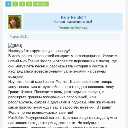
1
2
3
4
Вперёд >
Rany Randolff
Сатрап недемократичный
Главная по ёлочкам
4 дек 2015
Исследуйте окружающую природу!
В лесу ваших персонажей ожидает много сюрпризов. Изучите
новый мир Гранит Фоллз и отправьте персонажей в поход, где
они могут петь песни и рассказывать истории у костра и
наслаждаться всевозможными увлечениями на свежем
воздухе!
Изучите новый мир Гранит Фоллз . Ваши персонажи теперь
могут спасаться от суеты большого города в сосновом лесу
Гранит Фоллз. Проведите ночь, разглядывая звезды, и
расширьте границы воображения персонажей, или
расслабьтесь, сыграв с друзьями в подковы. Или же узнайте,
какие приключения ждут вас в зарослях ежевики. В Гранит
Фоллз полно всевозможных занятий!
Разбейте безупречный лагерь. Для настоящего похода нужны
настоящие походные принадлежности. Не забудьте
экипировать персонажей палаткой и другим туристским