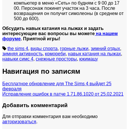
компьютер в меню «Сеть» по будням с 9 00 до 17
00. Персонаж покинет участок на 3 часа. После
возвращения он получит симолеоны (в среднем от
500 до 600).
Обсудить навык катания на лыжах и задать
интересующие вас вопросы вы можете
на нашем
форуме
. Приятной игры!
the sims 4
,
виды спорта
,
горные лыжи
,
зимний отдых
,
зимняя активность
,
комореби
,
навык катания на лыжах
,
навыки симс 4
,
снежные просторы
,
юкимацу
Навигация по записям
Бесплатное обновление для The Sims 4 выйдет 25
февраля
Исправление ошибок в патче 1.71.86.1020 от 25.02.2021
Добавить комментарий
Для отправки комментария вам необходимо
авторизоваться
.