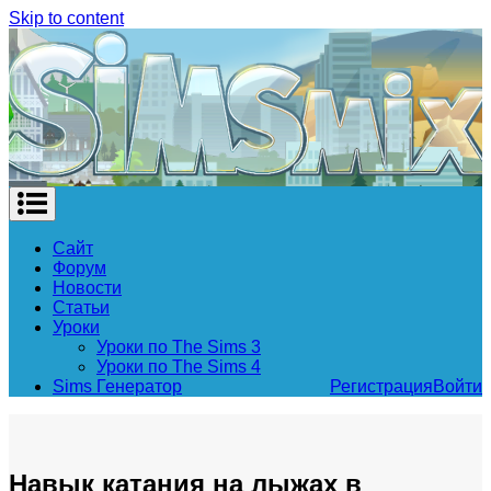
Skip to content
Сайт
Форум
Новости
Статьи
Уроки
Уроки по The Sims 3
Уроки по The Sims 4
Sims Генератор
Регистрация
Войти
Навык катания на лыжах в