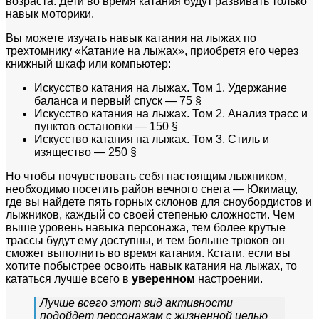
возраста. Дети во время катания будут развивать только
навык моторики.
Вы можете изучать навык катания на лыжах по
трехтомнику «Катание на лыжах», приобретя его через
книжный шкаф или компьютер:
Искусство катания на лыжах. Том 1. Удержание
баланса и первый спуск — 75 §​
Искусство катания на лыжах. Том 2. Анализ трасс и
пунктов остановки — 150 §​
Искусство катания на лыжах. Том 3. Стиль и
изящество — 250 §​
Но чтобы почувствовать себя настоящим лыжником,
необходимо посетить район вечного снега — Юкимацу,
где вы найдете пять горных склонов для сноубордистов и
лыжников, каждый со своей степенью сложности. Чем
выше уровень навыка персонажа, тем более крутые
трассы будут ему доступны, и тем больше трюков он
сможет выполнить во время катания. Кстати, если вы
хотите побыстрее освоить навык катания на лыжах, то
кататься лучше всего в
уверенном
настроении.
Лучше всего этот вид активности
подойдет персонажам с жизненной целью