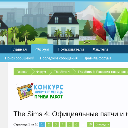
Главная
Форум
Пользователи
Хэштеги
Поиск сообщений
Последние сообщения
Правила форума
Главная
Форум
The Sims 4
The Sims 4: Решение техническ
The Sims 4: Официальные патчи и 
Страница 1 из 10
1
2
3
4
5
6
→
10
Вперёд >