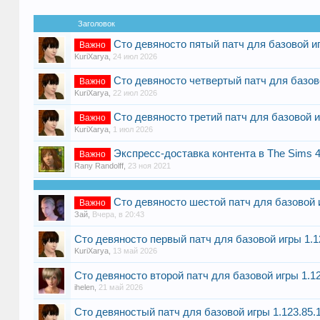
Заголовок
Сто девяносто пятый патч для базовой иг
Важно
KuriXarya
,
24 июл 2026
Сто девяносто четвертый патч для базовой
Важно
KuriXarya
,
22 июл 2026
Сто девяносто третий патч для базовой иг
Важно
KuriXarya
,
1 июл 2026
Экспресс-доставка контента в The Sims 
Важно
Rany Randolff
,
23 ноя 2021
Сто девяносто шестой патч для базовой иг
Важно
Зай
,
Вчера, в 20:43
Сто девяносто первый патч для базовой игры 1.124
KuriXarya
,
13 май 2026
Сто девяносто второй патч для базовой игры 1.124
ihelen
,
21 май 2026
Сто девяностый патч для базовой игры 1.123.85.10