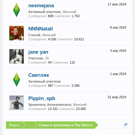
nesmejana
17 июн 2024
Активный участник
, Женский
Сообщения:
808
Симпатии:
1.750
NNNNatali
8 апр 2024
Сэнсей
, Женский
Сообщения:
4.036
Симпатии:
19.621
jane yan
3 апр 2024
Участник
, 25
Сообщения:
44
Симпатии:
132
Светляк
1 апр 2024
Активный участник
Сообщения:
987
Симпатии:
3.286
Pippin_spb
31 мар 2024
Хранитель Апокалипсиса
, Женский
Сообщения:
13.331
Симпатии:
23.085
Форум
...
Глюки и проблемы в The Sims 4