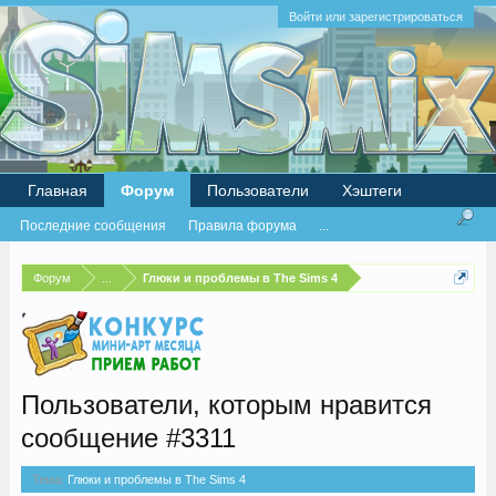
Войти или зарегистрироваться
Главная
Форум
Пользователи
Хэштеги
Последние сообщения
Правила форума
...
Форум
...
Глюки и проблемы в The Sims 4
Пользователи, которым нравится
сообщение #3311
Тема:
Глюки и проблемы в The Sims 4