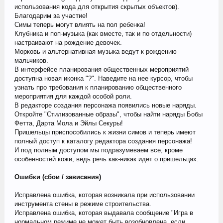
использования кода для открытия скрытых объектов).
Благодарим за участие!
Симы теперь могут влиять на пол ребенка!
Клубника и поп-музыка (как вместе, так и по отдельности)
настраивают на рождение девочек.
Морковь и альтернативная музыка ведут к рождению
мальчиков.
В интерфейсе планирования общественных мероприятий
доступна новая иконка "?". Наведите на нее курсор, чтобы
узнать про требования к планированию общественного
мероприятия для каждой особой роли.
В редакторе создания персонажа появились новые наряды.
Откройте "Стилизованные образы", чтобы найти наряды Бобы
Фетта, Дарта Мола и Эйлы Секуры!
Пришельцы приспособились к жизни симов и теперь имеют
полный доступ к каталогу редактора создания персонажа!
И под полным доступом мы подразумеваем все, кроме
особенностей кожи, ведь речь как-никак идет о пришельцах.
Ошибки (сбои / зависания)
Исправлена ошибка, которая возникала при использовании
инструмента стены в режиме строительства.
Исправлена ошибка, которая выдавала сообщение "Игра в
нормальном режиме не может быть возобновлена, если