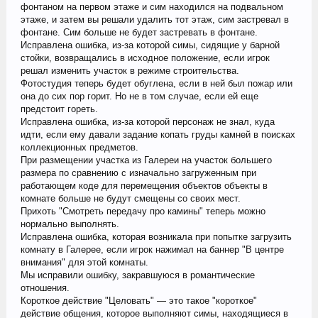
фонтаном на первом этаже и сим находился на подвальном
этаже, и затем вы решали удалить тот этаж, сим застревал в
фонтане. Сим больше не будет застревать в фонтане.
Исправлена ошибка, из-за которой симы, сидящие у барной
стойки, возвращались в исходное положение, если игрок
решал изменить участок в режиме строительства.
Фотостудия теперь будет обуглена, если в ней был пожар или
она до сих пор горит. Но не в том случае, если ей еще
предстоит гореть.
Исправлена ошибка, из-за которой персонаж не знал, куда
идти, если ему давали задание копать груды камней в поисках
коллекционных предметов.
При размещении участка из Галереи на участок большего
размера по сравнению с изначально загруженным при
работающем коде для перемещения объектов объекты в
комнате больше не будут смещены со своих мест.
Прихоть "Смотреть передачу про камины" теперь можно
нормально выполнять.
Исправлена ошибка, которая возникала при попытке загрузить
комнату в Галерее, если игрок нажимал на баннер "В центре
внимания" для этой комнаты.
Мы исправили ошибку, закравшуюся в романтические
отношения.
Короткое действие "Целовать" — это такое "короткое"
действие общения, которое выполняют симы, находящиеся в