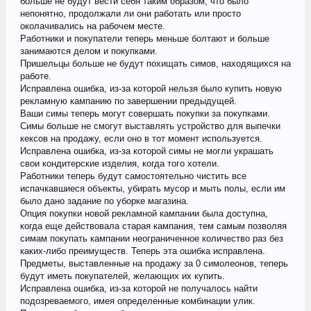
больше не будут вести себя таким образом, что было
непонятно, продолжали ли они работать или просто
околачивались на рабочем месте.
Работники и покупатели теперь меньше болтают и больше
занимаются делом и покупками.
Пришельцы больше не будут похищать симов, находящихся на
работе.
Исправлена ошибка, из-за которой нельзя было купить новую
рекламную кампанию по завершении предыдущей.
Ваши симы теперь могут совершать покупки за покупками.
Симы больше не смогут выставлять устройство для выпечки
кексов на продажу, если оно в тот момент используется.
Исправлена ошибка, из-за которой симы не могли украшать
свои кондитерские изделия, когда того хотели.
Работники теперь будут самостоятельно чистить все
испачкавшиеся объекты, убирать мусор и мыть полы, если им
было дано задание по уборке магазина.
Опция покупки новой рекламной кампании была доступна,
когда еще действовала старая кампания, тем самым позволяя
симам покупать кампании неограниченное количество раз без
каких-либо преимуществ. Теперь эта ошибка исправлена.
Предметы, выставленные на продажу за 0 симолеонов, теперь
будут иметь покупателей, желающих их купить.
Исправлена ошибка, из-за которой не получалось найти
подозреваемого, имея определенные комбинации улик.