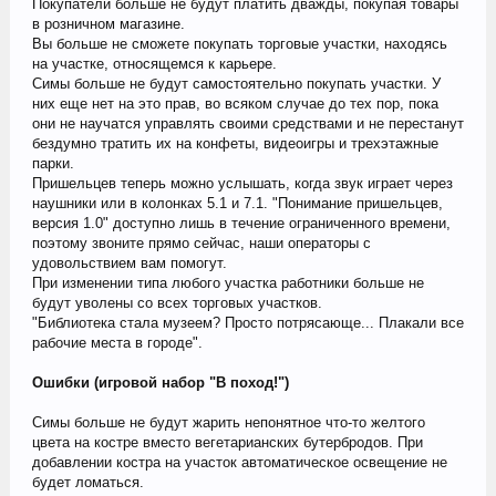
Покупатели больше не будут платить дважды, покупая товары
в розничном магазине.
Вы больше не сможете покупать торговые участки, находясь
на участке, относящемся к карьере.
Симы больше не будут самостоятельно покупать участки. У
них еще нет на это прав, во всяком случае до тех пор, пока
они не научатся управлять своими средствами и не перестанут
бездумно тратить их на конфеты, видеоигры и трехэтажные
парки.
Пришельцев теперь можно услышать, когда звук играет через
наушники или в колонках 5.1 и 7.1. "Понимание пришельцев,
версия 1.0" доступно лишь в течение ограниченного времени,
поэтому звоните прямо сейчас, наши операторы с
удовольствием вам помогут.
При изменении типа любого участка работники больше не
будут уволены со всех торговых участков.
"Библиотека стала музеем? Просто потрясающе... Плакали все
рабочие места в городе".
Ошибки (игровой набор "В поход!")
Симы больше не будут жарить непонятное что-то желтого
цвета на костре вместо вегетарианских бутербродов. При
добавлении костра на участок автоматическое освещение не
будет ломаться.