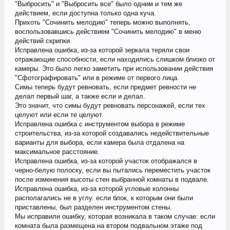
"Выбросить" и "Выбросить все" было одним и тем же
действием, если доступна только одна куча.
Прихоть "Сочинить мелодию" теперь можно выполнять,
воспользовавшись действием "Сочинить мелодию" в меню
действий скрипки.
Исправлена ошибка, из-за которой зеркала теряли свои
отражающие способности, если находились слишком близко от
камеры. Это было легко заметить при использовании действия
"Сфотографировать" или в режиме от первого лица.
Симы теперь будут ревновать, если предмет ревности не
делал первый шаг, а также если и делал.
Это значит, что симы будут ревновать персонажей, если тех
целуют или если те целуют.
Исправлена ошибка с инструментом выбора в режиме
строительства, из-за которой создавались недействительные
варианты для выбора, если камера была отдалена на
максимальное расстояние.
Исправлена ошибка, из-за которой участок отображался в
черно-белую полоску, если вы пытались переместить участок
после изменения высоты стен выбранной комнаты в подвале.
Исправлена ошибка, из-за которой угловые колонны
располагались не в углу. если блок, к которым они были
приставлены, был разделен инструментом стены.
Мы исправили ошибку, которая возникала в таком случае: если
комната была размещена на втором подвальном этаже под