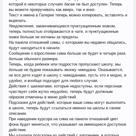
которой в некоторых случаях багаж не был доступен. Теперь
вы можете прокручивать как вверх, так и вниз.
Текст и имена в Галерее теперь можно копировать, вставлять и
вырезать.
Уведомления, заканчивающиеся пунктуационным знаком,
теперь полностью отображаются в чате, и пунктуационные
знаки больше не изгнаны за пределы.
На панели отношений симы, с которыми вы недавно общались,
будут находиться в начале.
Сообщение о взрослении сима больше не будет в четыре раза
больше обычного размера.
Теперь, когда ребенок или подросток пропускают школу, мы
больше не будем показывать иконку чемодана. Оказывается,
не все дети ходят в школу с чемоданами, пусть это и модно, и
удобно, и вообще подходит для любого случая.
Действия с шахматами, которые недоступны, если персонаж
чувствует себя жутко неудобно, теперь будут должным
образом отмечены в меню действий.
Подсказки для действий, которые ваши симы могут выполнять
в школе, теперь будут ссылаться именно на школы в своем
описании.
При наведении курсора на сима на панели отношений цвет
фона будет меняться, что указывает на имеющееся доступное
действие.
Мы удалили подсказки из действий с картинами, в которых