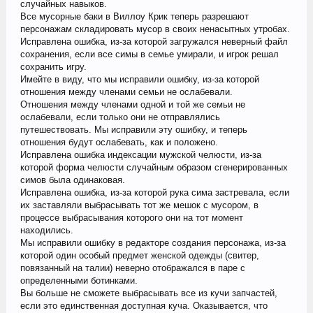
случайных навыков.
Все мусорные баки в Виллоу Крик теперь разрешают
персонажам складировать мусор в своих ненасытных утробах.
Исправлена ошибка, из-за которой загружался неверный файл
сохранения, если все симы в семье умирали, и игрок решал
сохранить игру.
Имейте в виду, что мы исправили ошибку, из-за которой
отношения между членами семьи не ослабевали.
Отношения между членами одной и той же семьи не
ослабевали, если только они не отправлялись
путешествовать. Мы исправили эту ошибку, и теперь
отношения будут ослабевать, как и положено.
Исправлена ошибка индексации мужской челюсти, из-за
которой форма челюсти случайным образом сгенерированных
симов была одинаковая.
Исправлена ошибка, из-за которой рука сима застревала, если
их заставляли выбрасывать тот же мешок с мусором, в
процессе выбрасывания которого они на тот момент
находились.
Мы исправили ошибку в редакторе создания персонажа, из-за
которой один особый предмет женской одежды (свитер,
повязанный на талии) неверно отображался в паре с
определенными ботинками.
Вы больше не сможете выбрасывать все из кучи запчастей,
если это единственная доступная куча. Оказывается, что