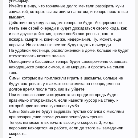
униформу.
Имейте в виду, что горничные долго мечтали разобрать кучи
запчастей, которые вы оставили на потом, и теперь просто все
выкинут.
Действие по уходу за садом теперь не будет бесцеремонно
лезть вне своей очереди и будет дожидаться своего хода, как
и все другие действия, кроме особо экстренных, как-то:
пожара, смерти и, конечно же, недержания. Ну, может, еще
парочки. Но остальные все же будут ждать в очереди.
На удобной лестнице, расположенной в доме, больше не будет
отсутствовать нижняя планка.
Освещение в бассейнах теперь будет своевременно освещать
находящихся рядом симов, а не мерцать и бросать на симов
тень.
Симы, которых вы пригласили играть в шахматы, больше не
будут застревать у шахматного столика на неопределенно
долгое время после того, как вы уйдете.
При использовании инструмента изгороди изгородь будет
правильно отображаться, если навести курсор на стену, к
которой приставлена кухонная тумба.
Симы больше не будут выдавать пустые облачки с мыслями
при возвращении после усыновления/удочерения.
Теперь вы можете включать высокую скорость 3, когда
персонаж находится на работе, если до этого вы замедлили
скорость.