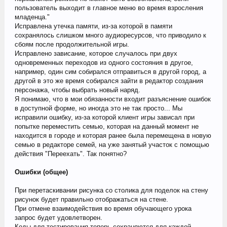
пользователь выходит в главное меню во время взросления
младенца."
Исправлена утечка памяти, из-за которой в памяти
сохранялось слишком много аудиоресурсов, что приводило к
сбоям после продолжительной игры.
Исправлено зависание, которое случалось при двух
одновременных переходов из одного состояния в другое,
например, один сим собирался отправиться в другой город, а
другой в это же время собирался зайти в редактор создания
персонажа, чтобы выбрать новый наряд.
Я понимаю, что в мои обязанности входит разъяснение ошибок
в доступной форме, но иногда это не так просто... Мы
исправили ошибку, из-за которой клиент игры зависал при
попытке переместить семью, которая на данный момент не
находится в городе и которая ранее была перемещена в новую
семью в редакторе семей, на уже занятый участок с помощью
действия "Переехать". Так понятно?
Ошибки (общее)
При перетаскивании рисунка со столика для поделок на стену
рисунок будет правильно отображаться на стене.
При отмене взаимодействия во время обучающего урока
запрос будет удовлетворен.
Коды для тестирования теперь сохраняются для каждой