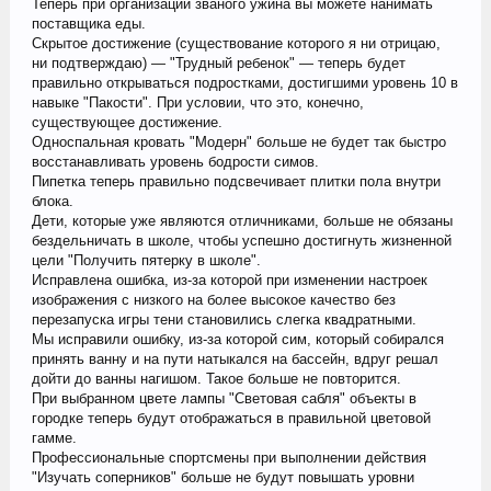
Теперь при организации званого ужина вы можете нанимать
поставщика еды.
Скрытое достижение (существование которого я ни отрицаю,
ни подтверждаю) — "Трудный ребенок" — теперь будет
правильно открываться подростками, достигшими уровень 10 в
навыке "Пакости". При условии, что это, конечно,
существующее достижение.
Односпальная кровать "Модерн" больше не будет так быстро
восстанавливать уровень бодрости симов.
Пипетка теперь правильно подсвечивает плитки пола внутри
блока.
Дети, которые уже являются отличниками, больше не обязаны
бездельничать в школе, чтобы успешно достигнуть жизненной
цели "Получить пятерку в школе".
Исправлена ошибка, из-за которой при изменении настроек
изображения с низкого на более высокое качество без
перезапуска игры тени становились слегка квадратными.
Мы исправили ошибку, из-за которой сим, который собирался
принять ванну и на пути натыкался на бассейн, вдруг решал
дойти до ванны нагишом. Такое больше не повторится.
При выбранном цвете лампы "Световая сабля" объекты в
городке теперь будут отображаться в правильной цветовой
гамме.
Профессиональные спортсмены при выполнении действия
"Изучать соперников" больше не будут повышать уровни