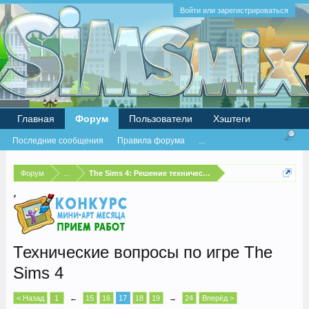
Войти или зарегистрироваться
Главная
Форум
Пользователи
Хэштеги
Последние сообщения
Правила форума
...
Форум
...
The Sims 4: Решение технических проблем
Технические вопросы по игре The
Sims 4
< Назад
1
←
15
16
17
18
19
→
24
Вперёд >