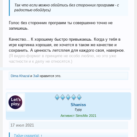
Так что если можно обойтись без сторонних программ - с
радостью обойдусь)
Голос без сторонних программ ты совершенно точно не
запишешь.
Качество... К хорошему быстро привыкаешь. Когда у тебя в
игре картинка хорошая, ее хочется в таком же качестве и
сохранить. А ценность летсплея для каждого своя, наверное.
(Я видео-формат в принципе не особо люблю, но это уже
частности и к делу не относятся.)
Dima Khazal
и
Зай
нравится это.
Shaniss
Гуру
Активист SimsMix 2021
17 июл 2021
Тайин сказал(а):
↑