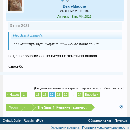
BearyMaggie
Активный участник
Активист SimsMix 2021
3 ноя 2021
Kleo Scanti сказал(а):
↑
Как минимум тул и улучшенный дебаг патч побил.
нет, я не обновляла. но вчера не заметила ошибок..
Спасибо!
(Вы должны войти или зарегистрироваться, чтобы ответить.)
< Назад
1
←
15
16
17
18
19
→
24
Вперёд >
Форум
...
The Sims 4: Решение технических проблем
Default Style
Russian (RU)
Обратная связь
Помощь
Условия и правила
Политика конфиденциальности