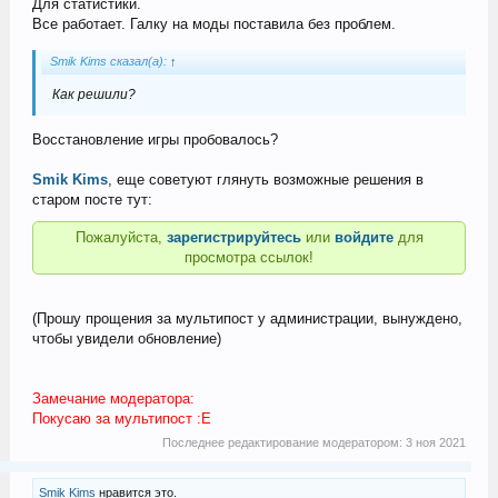
Для статистики.
Все работает. Галку на моды поставила без проблем.
Smik Kims сказал(а):
↑
Как решили?
Восстановление игры пробовалось?
Smik Kims
, еще советуют глянуть возможные решения в
старом посте тут:
Пожалуйста,
зарегистрируйтесь
или
войдите
для
просмотра ссылок!
(Прошу прощения за мультипост у администрации, вынуждено,
чтобы увидели обновление)
Замечание модератора:
Покусаю за мультипост :Е
Последнее редактирование модератором:
3 ноя 2021
Smik Kims
нравится это.