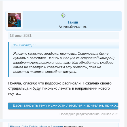
Тайин
Активный участник
18 июл 2021
Зай сказал(а):
↑
Я помню качество графики, поэтому... Советовала бы не
думать о летсплее. Запись видео (даже встроеной камерой)
требует очень нехило оперативы. Как обладатель слабого
компа не советую и соваться в эту область, пока не
появится техника, способная тянуть.
Поняла, спасибо что подробно расписали! Пожалею своего
страдальца и буду тихонько лежать в направлении нового
ноута...
Дабы закрыть тему нужности летсплея и зрителей, приходящих 
Последнее редактирование:
20 июл 2021
Elisssa
,
Felix Felicis
,
Муся
и
2 другим
нравится это.