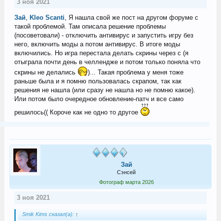
3 ноя 2021
Зай
,
Kleo Scanti
, Я нашла свой же пост на другом форуме с
такой проблемой. Там описала решение проблемы
(посоветовали) - отключить антивирус и запустить игру без
него, включить моды а потом антивирус. В итоге моды
включились. Но игра перестала делать скрины через с (я
отыграла почти день в челлендже и потом только поняла что
скрины не делались
)... Такая проблема у меня тоже
раньше была и я помню пользовалась скрапом, так как
решения не нашла (или сразу не нашла но не помню какое).
Или потом было очередное обновление-патч и все само
решилось(( Короче как не одно то другое
Зай
Сэнсей
Фотограф марта 2026
3 ноя 2021
Smik Kims сказал(а):
↑