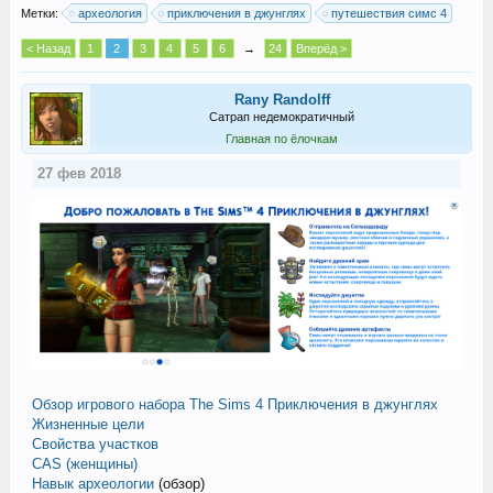
Метки:
археология
приключения в джунглях
путешествия симс 4
< Назад
1
2
3
4
5
6
→
24
Вперёд >
Rany Randolff
Сатрап недемократичный
Главная по ёлочкам
27 фев 2018
Oбзор игрового набора The Sims 4 Приключения в джунглях
Жизненные цели
Свойства участков
CAS (женщины)
Навык археологии
(обзор)