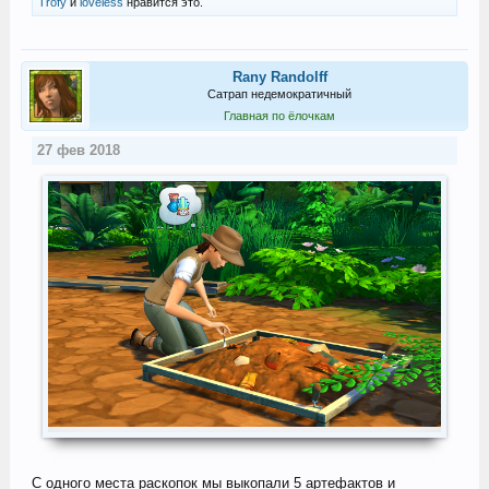
Trofy
и
loveless
нравится это.
Rany Randolff
Сатрап недемократичный
Главная по ёлочкам
27 фев 2018
С одного места раскопок мы выкопали 5 артефактов и