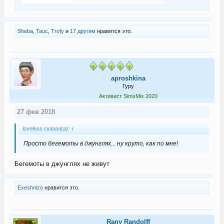
Sheba
,
Tauc
,
Trofy
и
17 другим
нравится это.
aproshkina
Гуру
Активист SimsMix 2020
27 фев 2018
loveless сказал(а):
↑
Просто бегемоты в джунглях... ну круто, как по мне!
Бегемоты в джунглях не живут
Exeshnizo
нравится это.
Rany Randolff