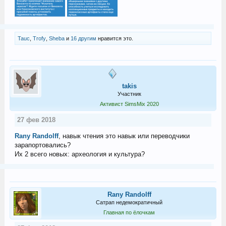
Tauc
,
Trofy
,
Sheba
и
16 другим
нравится это.
takis
Участник
Активист SimsMix 2020
27 фев 2018
Rany Randolff
, навык чтения это навык или переводчики
зарапортовались?
Их 2 всего новых: археология и культура?
Rany Randolff
Сатрап недемократичный
Главная по ёлочкам