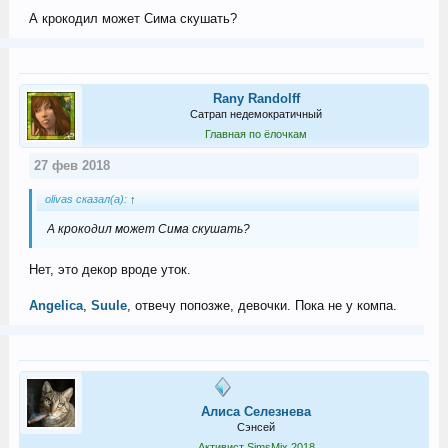
А крокодил может Сима скушать?
Rany Randolff
Сатрап недемократичный
Главная по ёлочкам
27 фев 2018
olivas сказал(а):
↑
А крокодил может Сима скушать?
Нет, это декор вроде уток.
Angelica
,
Suule
, отвечу попозже, девочки. Пока не у компа.
Алиса Селезнева
Сэнсей
Активист SimsMix 2018