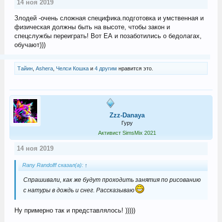
14 ноя 2019
Злодей -очень сложная специфика.подготовка и умственная и
физическая должны быть на высоте, чтобы закон и
спецслужбы переиграть! Вот ЕА и позаботились о бедолагах,
обучают)))
Тайин
,
Ashera
,
Челси Кошка
и
4 другим
нравится это.
Zzz-Danaya
Гуру
Активист SimsMix 2021
14 ноя 2019
Rany Randolff сказал(а):
↑
Спрашивали, как же будут проходить занятия по рисованию
с натуры в дождь и снег. Рассказываю
Ну примерно так и представлялось! )))))