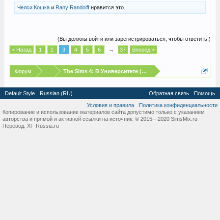
Челси Кошка
и
Rany Randolff
нравится это.
(Вы должны войти или зарегистрироваться, чтобы ответить.)
< Назад
1
2
3
4
5
6
→
37
Вперёд >
Форум
...
The Sims 4: В Университете (Discover University)
Default Style
Russian (RU)
Обратная связь
Помощь
Условия и правила
Политика конфиденциальности
Копирование и использование материалов сайта допустимо только с указанием
авторства и прямой и активной ссылки на источник. © 2015—2020 SimsMix.ru
Перевод:
XF-Russia.ru