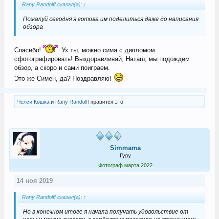
Rany Randolff сказал(а):
↑
Пожалуй сегодня я готова им поделиться даже до написания
обзора
Спасибо!
Ух ты, можно сима с дипломом
сфотографировать! Выздоравливай, Наташ, мы подождем
обзор, а скоро и сами поиграем.
Это же Симен, да? Поздравляю!
Челси Кошка
и
Rany Randolff
нравится это.
Simmama
Гуру
Фотограф марта 2022
14 ноя 2019
Rany Randolff сказал(а):
↑
Но в конечном итоге я начала получать удовольствие от