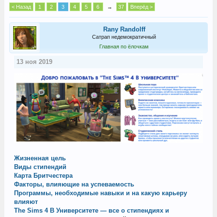
< Назад
1
2
3
4
5
6
→
37
Вперёд >
Rany Randolff
Сатрап недемократичный
Главная по ёлочкам
13 ноя 2019
Жизненная цель
Виды стипендий
Карта Бритчестера
Факторы, влияющие на успеваемость
Программы, необходимые навыки и на какую карьеру
влияют
The Sims 4 В Университете — все о стипендиях и