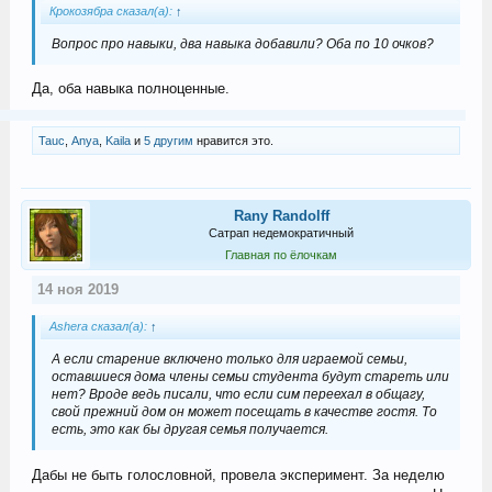
Крокозябра сказал(а):
↑
Вопрос про навыки, два навыка добавили? Оба по 10 очков?
Да, оба навыка полноценные.
Tauc
,
Anya
,
Kaila
и
5 другим
нравится это.
Rany Randolff
Сатрап недемократичный
Главная по ёлочкам
14 ноя 2019
Ashera сказал(а):
↑
А если старение включено только для играемой семьи,
оставшиеся дома члены семьи студента будут стареть или
нет? Вроде ведь писали, что если сим переехал в общагу,
свой прежний дом он может посещать в качестве гостя. То
есть, это как бы другая семья получается.
Дабы не быть голословной, провела эксперимент. За неделю