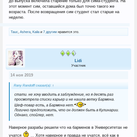
до выпуска включила старение только для сима-студента. На
этот момент сим, оставшийся дома был точно такого же
возраста. После возвращения сим студент стал старше на
неделю.
Tauc
,
Ashera
,
Kaila
и
7 другим
нравится это.
Lidi
Участник
14 ноя 2019
Rany Randolff сказал(а):
↑
стати. не хочу вводить в заблуждение, но я десять раз
просмотрела списки карьер и не нашла ветку Бармена.
Шеф-повар есть, а Бармена нет.
Логично предположить, что он должен быть в Кулинарии.
Однако, спойлер, нет.
Наверное разрабы решили что на барменов в Университетах не
учатся
... Хотя наверное и правда не учатся, всё как в