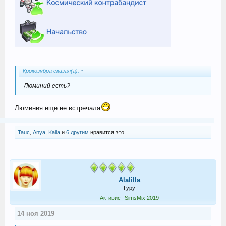
Крокозябра сказал(а):
↑
Люминий есть?
Люминия еще не встречала
Tauc
,
Anya
,
Kaila
и
6 другим
нравится это.
Alalilla
Гуру
Активист SimsMix 2019
14 ноя 2019