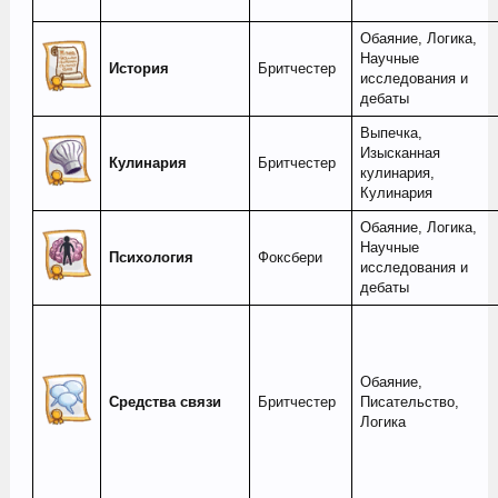
Обаяние, Логика,
Научные
История
Бритчестер
исследования и
дебаты
Выпечка,
Изысканная
Кулинария
Бритчестер
кулинария,
Кулинария
Обаяние, Логика,
Научные
Психология
Фоксбери
исследования и
дебаты
Обаяние,
Средства связи
Бритчестер
Писательство,
Логика