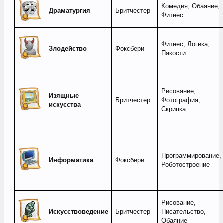
Комедия, Обаяние,
Драматургия
Бритчестер
Фитнес
Фитнес, Логика,
Злодейство
Фоксбери
Пакости
Рисование,
Изящные
Бритчестер
Фотография,
искусства
Скрипка
Программирование,
Информатика
Фоксбери
Роботостроение
Рисование,
Искусствоведение
Бритчестер
Писательство,
Обаяние