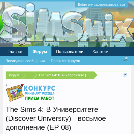
Войти или зарегистрироваться
Главная
Форум
Пользователи
Хэштеги
Последние сообщения
Правила форума
...
Форум
...
The Sims 4: В Университете (Discover University)
The Sims 4: В Университете
(Discover University) - восьмое
дополнение (EP 08)