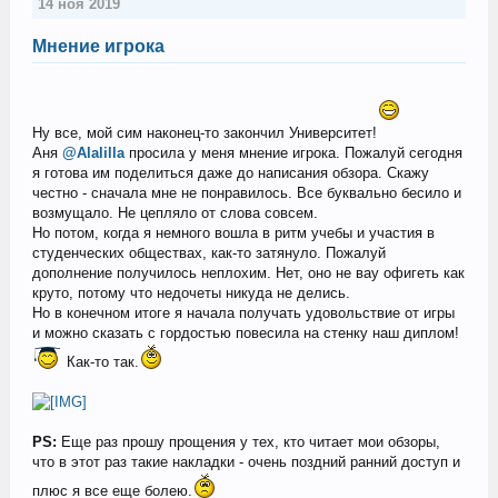
14 ноя 2019
Мнение игрока
Ну все, мой сим наконец-то закончил Университет!
Аня
@Alalilla
просила у меня мнение игрока. Пожалуй сегодня
я готова им поделиться даже до написания обзора. Скажу
честно - сначала мне не понравилось. Все буквально бесило и
возмущало. Не цепляло от слова совсем.
Но потом, когда я немного вошла в ритм учебы и участия в
студенческих обществах, как-то затянуло. Пожалуй
дополнение получилось неплохим. Нет, оно не вау офигеть как
круто, потому что недочеты никуда не делись.
Но в конечном итоге я начала получать удовольствие от игры
и можно сказать с гордостью повесила на стенку наш диплом!
Как-то так.
PS:
Еще раз прошу прощения у тех, кто читает мои обзоры,
что в этот раз такие накладки - очень поздний ранний доступ и
плюс я все еще болею.