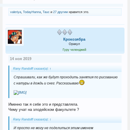
valeriya
,
TodayHanna
,
Tauc
и
27 другим
нравится это.
Крокозябра
Оракул
Гуру челенджей
14 ноя 2019
Rany Randolff сказал(а):
↑
Спрашивали, как же будут проходить занятия по рисованию
с натуры в дождь и снег. Рассказываю
Именно так я себе это и представляла.
Чему учат на злодейском факультете ?
Rany Randolff сказал(а):
↑
И просто не могу не поделиться этим именем