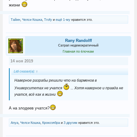
жизни
Тайин
,
Челси Кошка
,
Trofy
и
ещё 1-му
нравится это.
Rany Randolff
Сатрап недемократичный
Главная по ёлочкам
14 ноя 2019
Lidi сказал(а):
↑
Наверное разрабы решили что на барменов в
Университетах не учатся
... Хотя наверное и правда не
учатся, всё как в жизни
А на злодеев учатся?
Anya
,
Челси Кошка
,
Крокозябра
и
3 другим
нравится это.