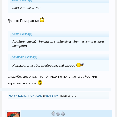
Alalilla сказал(а):
↑
Это же Симен, да?
Да, это Помаранчик
Alalilla сказал(а):
↑
Выздоравливай, Наташ, мы подождем обзор, а скоро и сами
поиграем.
Simmama сказал(а):
↑
Наташа, спасибо, выздоравливай скорее
Спасибо, девочки, что-то никак не получается. Жесткий
вирусняк попался.
Челси Кошка
,
Trofy
,
takis
и
ещё 1-му
нравится это.