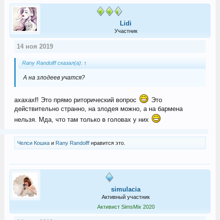
Lidi
Участник
14 ноя 2019
Rany Randolff сказал(а):
↑
А на злодеев учатся?
ахахахf! Это прямо риторический вопрос
Это
действительно странно, на злодея можно, а на бармена
нельзя. Мда, что там только в головах у них
Челси Кошка
и
Rany Randolff
нравится это.
simulacia
Активный участник
Активист SimsMix 2020