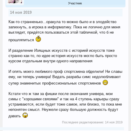
Участник
14 ноя 2019
Как-то странненько...оракула то можно было и в злодейство
запихнуть, а игрока в информатику. Пока не логично для меня
выглядит, придётся пользоваться этой табличкой, что б не
прошляпиться
И разделение Изящных искусств с историей искусств тоже
странно как-то, по идее история искусств могло быть просто
курсом отдельным внутри одного направления
И опять моего любимого проф спортсмена обделили! Ни славы
ему, ни теперь универа! Видать разрабы симс недолюбливают
супер знаменитых профессиональных спортсменов
Кстати что ж там за фишки после окончания универа, мои
симы с "хорошими связями" и так на 4 ступень карьеры сразу
устраиваются, если будет тоже самое, или близко, то пока мне
непонятен смысл. Неужели сразу большую должность будут
давать
Последнее редактирование:
14 ноя 2019