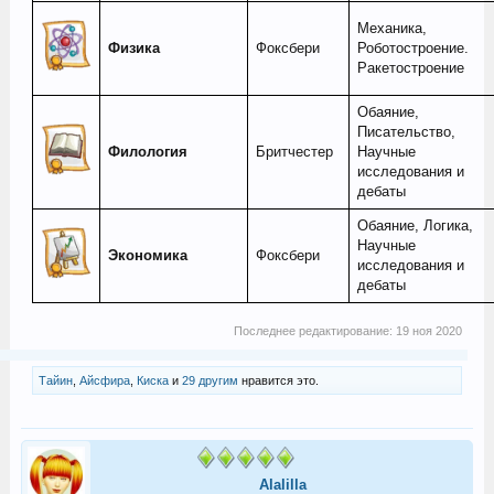
Механика,
Физика
Фоксбери
Роботостроение.
Ракетостроение
Обаяние,
Писательство,
Филология
Бритчестер
Научные
исследования и
дебаты
Обаяние, Логика,
Научные
Экономика
Фоксбери
исследования и
дебаты
Последнее редактирование:
19 ноя 2020
Тайин
,
Айсфира
,
Киска
и
29 другим
нравится это.
Alalilla