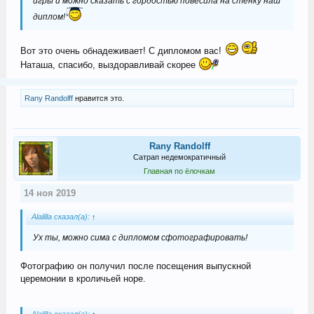
игры и можно сказать с гордостью повесила на стенку наш
диплом!
Вот это очень обнадеживает! С дипломом вас!
Наташа, спасибо, выздоравливай скорее
Rany Randolff
нравится это.
Rany Randolff
Сатрап недемократичный
Главная по ёлочкам
14 ноя 2019
Alalilla сказал(а):
↑
Ух ты, можно сима с дипломом сфотографировать!
Фотографию он получил после посещения выпускной
церемонии в кроличьей норе.