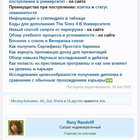
поступлении в университет
- на сайте
Преимущества при поступлении:
взятка
и
статус
знаменитости
Информация о стипендиях в таблице
Коды для дополнения The Sims 4 В Университете
Новый способ смерти от перегрузки
- на сайте
Обзор учебного процесса и успеваемости
- на сайте
Бочонок с соком и Вечеринка соков
Как получить Сертификат Простого бармена
Как вернуть пропавшую доску для презентаций
Обзор навыка Научных исследований и дебатов
Как попасть на престижные программы и как они влияют
на уровень в карьере
Исследование целесообразности получения диплома в
сравнении с обычным прохождением карьеры
Последнее редактирование:
19 ноя 2020
Missing Animation
,
AN_Gel
,
Sheba
и
16 другим
нравится это.
Rany Randolff
Сатрап недемократичный
Главная по ёлочкам