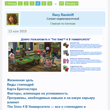
< Назад
1
2
3
4
5
6
→
37
Вперёд >
Rany Randolff
Сатрап недемократичный
Главная по ёлочкам
13 ноя 2019
Жизненная цель
Виды стипендий
Карта Бритчестера
Факторы, влияющие на успеваемость
Программы, необходимые навыки и на какую карьеру
влияют
The Sims 4 В Университете — все о стипендиях и