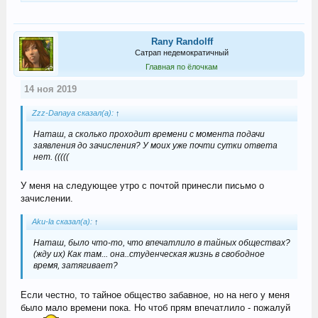
Rany Randolff
Сатрап недемократичный
Главная по ёлочкам
14 ноя 2019
Zzz-Danaya сказал(а):
↑
Наташ, а сколько проходит времени с момента подачи
заявления до зачисления? У моих уже почти сутки ответа
нет. (((((
У меня на следующее утро с почтой принесли письмо о
зачислении.
Aku-la сказал(а):
↑
Наташ, было что-то, что впечатлило в тайных обществах?
(жду их) Как там... она..студенческая жизнь в свободное
время, затягивает?
Если честно, то тайное общество забавное, но на него у меня
было мало времени пока. Но чтоб прям впечатлило - пожалуй