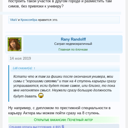
построить такой участок в другом городе и разместить там
симов, без привязки к универу?
VitaV
и
Крокозябра
нравится это.
Rany Randolff
Сатрап недемократичный
Главная по ёлочкам
14 ноя 2019
Lidi сказал(а):
↑
Кстати что ж там за фишки после окончания универа, мои
симы с "хорошими связями" и так на 4 ступень карьеры сразу
устраиваются, если будет тоже самое, или близко, то пока
мне непонятен смысл. Неужели сразу большую должность
будут давать
Ну например, с дипломом по престижной специальности в
карьеру Актера мы можем пойти сразу на 8 ступень.