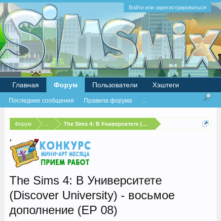
Войти или зарегистрироваться
Главная
Форум
Пользователи
Хэштеги
Последние сообщения
Правила форума
...
Форум
...
The Sims 4: В Университете (Discover University)
The Sims 4: В Университете
(Discover University) - восьмое
дополнение (EP 08)