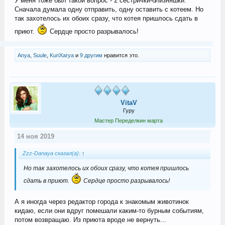
У меня тоже был такой вопрос - 2 сестрички-близняшки.
Сначала думала одну отправить, одну оставить с котеем. Но
так захотелось их обоих сразу, что котея пришлось сдать в
приют.
Сердце просто разрывалось!
Anya
,
Suule
,
KuriXarya
и
9 другим
нравится это.
VitaV
Гуру
Мастер Переделкин марта
14 ноя 2019
Zzz-Danaya сказал(а):
↑
Но так захотелось их обоих сразу, что котея пришлось
сдать в приют.
Сердце просто разрывалось!
А я иногда через редактор города к знакомым животинок
кидаю, если они вдруг помешали каким-то бурным событиям,
потом возвращаю. Из приюта вроде не вернуть...