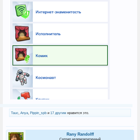
Tauc
,
Anya
,
Pippin_spb
и
17 другим
нравится это.
Rany Randolff
Сатрап недемократичный