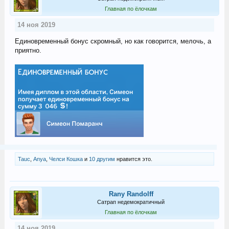
Главная по ёлочкам
14 ноя 2019
Единовременный бонус скромный, но как говорится, мелочь, а
приятно.
Tauc
,
Anya
,
Челси Кошка
и
10 другим
нравится это.
Rany Randolff
Сатрап недемократичный
Главная по ёлочкам
14 ноя 2019