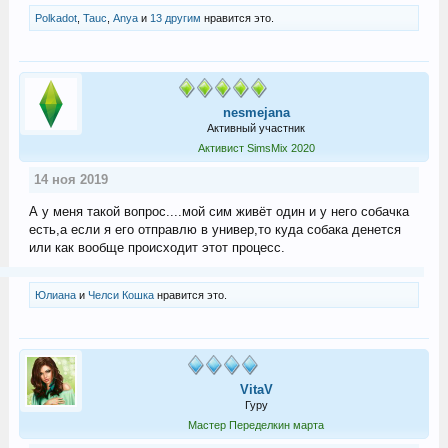
Polkadot
,
Tauc
,
Anya
и
13 другим
нравится это.
nesmejana
Активный участник
Активист SimsMix 2020
14 ноя 2019
А у меня такой вопрос....мой сим живёт один и у него собачка
есть,а если я его отправлю в универ,то куда собака денется
или как вообще происходит этот процесс.
Юлиана
и
Челси Кошка
нравится это.
VitaV
Гуру
Мастер Переделкин марта