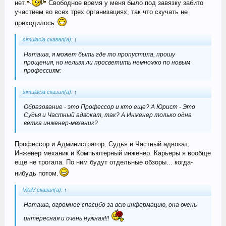
нет.
Свободное время у меня было под завязку забито
участием во всех трех организациях, так что скучать не
приходилось.
simulacia сказал(а):
↑
Наташа, я может быть где то пропустила, прошу
прощения, но нельзя ли просветить немножко по новым
профессиям:
simulacia сказал(а):
↑
Образование - это Профессор и кто еще? А Юрист - Это
Судья и Частный адвокат, так? А Инженер только одна
ветка инженер-механик?
Профессор и Администратор, Судья и Частный адвокат,
Инженер механик и Компьютерный инженер. Карьеры я вообще
еще не трогала. По ним будут отдельные обзоры... когда-
нибудь потом.
VitaV сказал(а):
↑
Наташа, огромное спасибо за всю информацию, она очень
интересная и очень нужная!!!