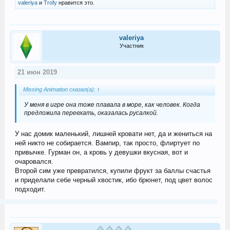
valeriya
и
Trofy
нравится это.
valeriya
Участник
21 июн 2019
Missing Animation сказал(а):
↑
У меня в игре она тоже плавала в море, как человек. Когда
предложила переехать, оказалась русалкой.
У нас домик маленький, лишней кровати нет, да и жениться на
ней никто не собирается. Вампир, так просто, флиртует по
привычке. Гурман он, а кровь у девушки вкусная, вот и
очаровался.
Второй сим уже превратился, купили фрукт за баллы счастья
и приделали себе черный хвостик, ибо брюнет, под цвет волос
подходит.