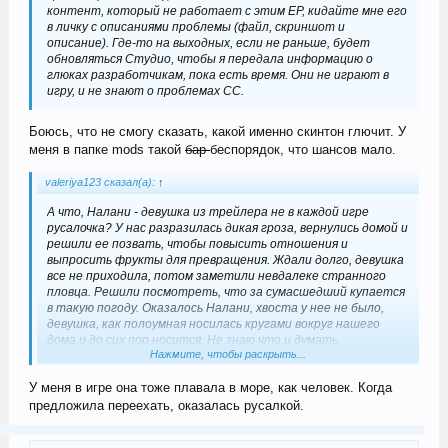
контент, который не работает с этим ЕР, кидайте мне его
в личку с описаниями проблемы (файл, скриншот и
описание). Где-то на выходных, если не раньше, будет
обновляться Студио, чтобы я передала информацию о
глюках разработчикам, пока есть время. Они не играют в
игру, и не знают о проблемах СС.
Боюсь, что не смогу сказать, какой именно скинтон глючит. У
меня в папке mods такой
бар
беспорядок, что шансов мало.
valeriya123 сказал(а):
↑
А что, Налани - девушка из трейлера не в каждой игре
русалочка? У нас разразилась дикая гроза, вернулись домой и
решили ее позвать, чтобы повысить отношения и
выпросить фрукты для превращения. Ждали долго, девушка
все не приходила, потом заметили невдалеке странного
пловца. Решили посмотреть, что за сумасшедший купается
в такую погоду. Оказалось Налани, хвоста у нее не было,
девушка, как полоумная носилась кругами вокруг нашего
дома и до сих пор носится. Не знаю что и думать.
Нажмите, чтобы раскрыть...
Абсолютно загадочное существо, хотела проверить
наличие хвоста найдя ее среди бездомных жителей, но
У меня в игре она тоже плавала в море, как человек. Когда
Налани там нет.
предложила переехать, оказалась русалкой.