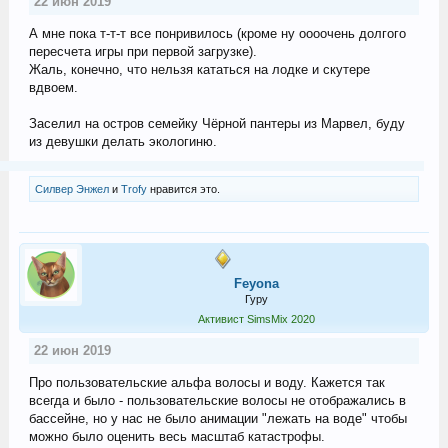
22 июн 2019
А мне пока т-т-т все понривилось (кроме ну оооочень долгого
пересчета игры при первой загрузке).
Жаль, конечно, что нельзя кататься на лодке и скутере
вдвоем.
Заселил на остров семейку Чёрной пантеры из Марвел, буду
из девушки делать экологиню.
Силвер Энжел
и
Trofy
нравится это.
Feyona
Гуру
Активист SimsMix 2020
22 июн 2019
Про пользовательские альфа волосы и воду. Кажется так
всегда и было - пользовательские волосы не отображались в
бассейне, но у нас не было анимации "лежать на воде" чтобы
можно было оценить весь масштаб катастрофы.