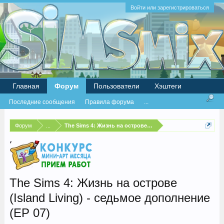
Войти или зарегистрироваться
Главная
Форум
Пользователи
Хэштеги
Последние сообщения
Правила форума
...
Форум
...
The Sims 4: Жизнь на острове (Island Living)
The Sims 4: Жизнь на острове
(Island Living) - седьмое дополнение
(EP 07)