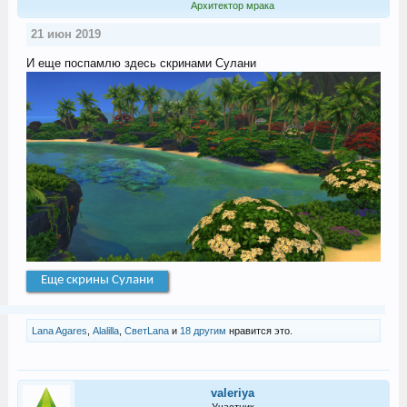
Архитектор мрака
21 июн 2019
И еще поспамлю здесь скринами Сулани
Еще скрины Сулани
Lana Agares
,
Alalilla
,
СветLana
и
18 другим
нравится это.
valeriya
Участник