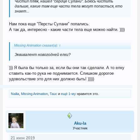
Чистил пляж, нашел "сердце Сулани". Боюсь чистить
дальше, какие там еще части тела могут попасться, кто
знает...
Нам пока еще "Персты Сулани" попались.
А так да, интересно - какие части тела еще можно найти. ))))
Missing Animation сказал(а):
↑
Эквивалент новогодней елки?
))) Я была бы только за, если бы они так сделали. А то елку
ставить как-то рука не поднимается. Слишком дорогое
удовольствие это для них должно быть! )))))
Nailia
,
Missing Animation
,
Tauc
и
ещё 1-му
нравится это.
Aku-la
Участник
21 июн 2019