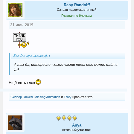
Rany Randolff
Сатрап недемократичный
Главная по ёлочкам
21 июн 2019
Zzz-Danaya сказал(а):
↑
А так да, интересно - какие части тела еще можно найти.
))))
Ещё есть глаз
Силвер Энжел
,
Missing Animation
и
Trofy
нравится это.
Anya
Активный участник