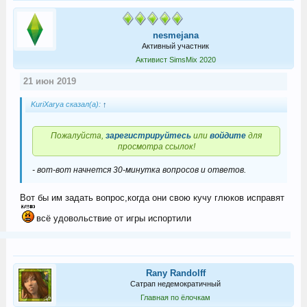
nesmejana
Активный участник
Активист SimsMix 2020
21 июн 2019
KuriXarya сказал(а):
↑
Пожалуйста,
зарегистрируйтесь
или
войдите
для
просмотра ссылок!
- вот-вот начнется 30-минутка вопросов и ответов.
Вот бы им задать вопрос,когда они свою кучу глюков исправят
всё удовольствие от игры испортили
Rany Randolff
Сатрап недемократичный
Главная по ёлочкам