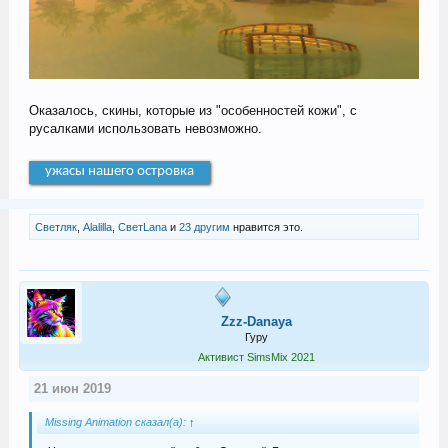
Оказалось, скины, которые из "особенностей кожи", с
русалками использовать невозможно.
ужасы нашего островка
Светляк
,
Alalilla
,
СветLana
и
23 другим
нравится это.
Zzz-Danaya
Гуру
Активист SimsMix 2021
21 июн 2019
Missing Animation сказал(а):
↑