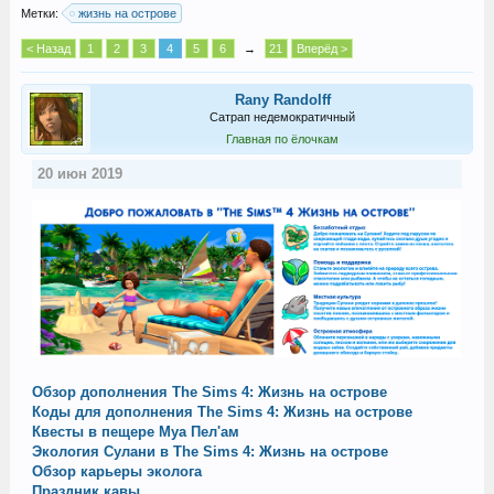
Метки:
жизнь на острове
< Назад
1
2
3
4
5
6
→
21
Вперёд >
Rany Randolff
Сатрап недемократичный
Главная по ёлочкам
20 июн 2019
Обзор дополнения The Sims 4: Жизнь на острове
Коды для дополнения The Sims 4: Жизнь на острове
Квесты в пещере Муа Пел'ам
Экология Сулани в The Sims 4: Жизнь на острове
Обзор карьеры эколога
Праздник кавы