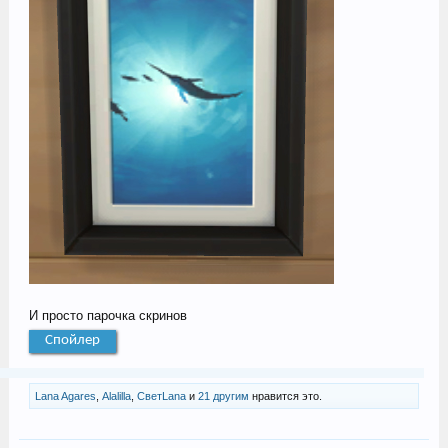
И просто парочка скринов
Спойлер
Lana Agares
,
Alalilla
,
СветLana
и
21 другим
нравится это.