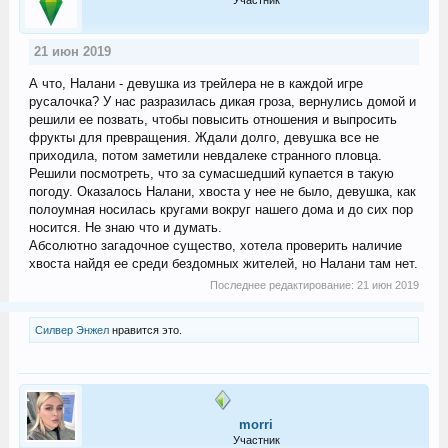
21 июн 2019
А что, Налани - девушка из трейлера не в каждой игре
русалочка? У нас разразилась дикая гроза, вернулись домой и
решили ее позвать, чтобы повысить отношения и выпросить
фрукты для превращения. Ждали долго, девушка все не
приходила, потом заметили невдалеке странного пловца.
Решили посмотреть, что за сумасшедший купается в такую
погоду. Оказалось Налани, хвоста у нее не было, девушка, как
полоумная носилась кругами вокруг нашего дома и до сих пор
носится. Не знаю что и думать.
Абсолютно загадочное существо, хотела проверить наличие
хвоста найдя ее среди бездомных жителей, но Налани там нет.
Последнее редактирование:
21 июн 2019
Силвер Энжел
нравится это.
morri
Участник