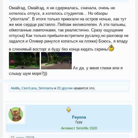
Омайгад, Омайгад, я не сдержалась, сначала, очень не
хотелось отпуск, а хотелось студентов... Но обзоры
"уболтали". В итоге только приехали на остров ночью, как тут
же мое сердце растаяло..Пейзаж великолепен. А эти пальмы,
обмотанные лампочками, так реалистично. Сразу ощущение
отпуска) Как только прибыли-встретили русалку,но разговор не
задался и Оливер ринулся копаться на пляже) Боюсь, я впаду
в слюнявый восторг и буду без конца кидать скрины
Ах да, у меня глюки или я
слышу шум моря?)))
Alalilla
,
СветLana
,
Simmama
и
20 другим
нравится это.
Feyona
Гуру
Активист SimsMix 2020
21 июн 2019